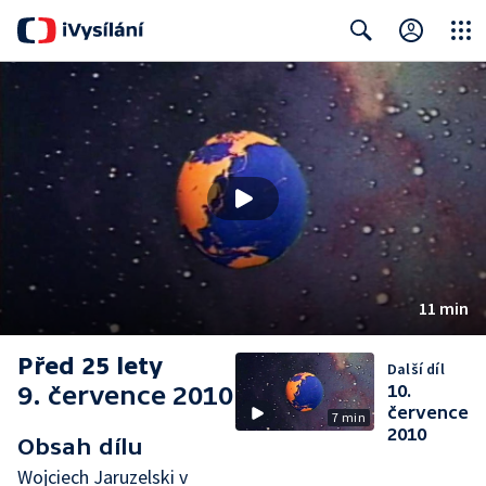
Close
Search
11 min
Před 25 lety
Další díl
9. července 2010
10.
července
7 min
2010
Obsah dílu
Wojciech Jaruzelski v