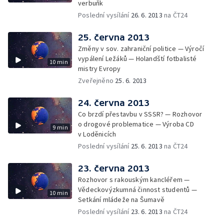
verbuňk
Poslední vysílání
26. 6. 2013
na ČT24
25. června 2013
Změny v sov. zahraniční politice — Výročí
vypálení Ležáků — Holandští fotbalisté
10 min
mistry Evropy
Zveřejněno
25. 6. 2013
24. června 2013
Co brzdí přestavbu v SSSR? — Rozhovor
o drogové problematice — Výroba CD
9 min
v Loděnicích
Poslední vysílání
25. 6. 2013
na ČT24
23. června 2013
Rozhovor s rakouským kancléřem —
Vědeckovýzkumná činnost studentů —
10 min
Setkání mládeže na Šumavě
Poslední vysílání
23. 6. 2013
na ČT24