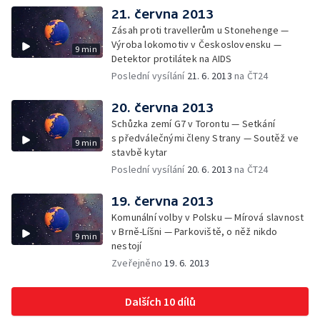
21. června 2013
Zásah proti travellerům u Stonehenge —
Výroba lokomotiv v Československu —
9 min
Detektor protilátek na AIDS
Poslední vysílání
21. 6. 2013
na ČT24
20. června 2013
Schůzka zemí G7 v Torontu — Setkání
s předválečnými členy Strany — Soutěž ve
9 min
stavbě kytar
Poslední vysílání
20. 6. 2013
na ČT24
19. června 2013
Komunální volby v Polsku — Mírová slavnost
v Brně-Líšni — Parkoviště, o něž nikdo
9 min
nestojí
Zveřejněno
19. 6. 2013
Dalších 10 dílů