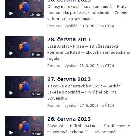
Ohlasy na rokování sov. komunistů — Platy
obchodníků podle zisku obchodů — Změny
10 min
v dopravě o prázdninách
Poslední vysílání
30. 6. 2013
na ČT24
28. června 2013
Jásir Arafat v Praze — 19. všesvazová
konference KSSS — Zkouška zemědělského
9 min
rogala
Poslední vysílání
28. 6. 2013
na ČT24
27. června 2013
Tiskovka o přestavbě v SSSR — Setkání
Jakeše s novináři — První žně obilí na
9 min
Slovensku
Poslední vysílání
27. 6. 2013
na ČT24
26. června 2013
Slavnosti listu Trybuna Ludu — Spotř. chemie
na výstavě Incheba 88 — Jak se tančí
9 min