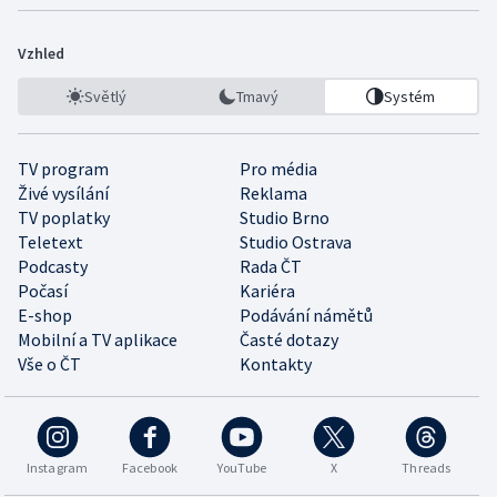
Vzhled
Světlý
Tmavý
Systém
TV program
Pro média
Živé vysílání
Reklama
TV poplatky
Studio Brno
Teletext
Studio Ostrava
Podcasty
Rada ČT
Počasí
Kariéra
E-shop
Podávání námětů
Mobilní a TV aplikace
Časté dotazy
Vše o ČT
Kontakty
Instagram
Facebook
YouTube
X
Threads