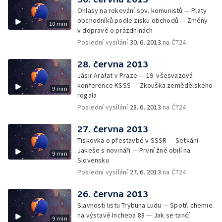
Ohlasy na rokování sov. komunistů — Platy
obchodníků podle zisku obchodů — Změny
10 min
v dopravě o prázdninách
Poslední vysílání
30. 6. 2013
na ČT24
28. června 2013
Jásir Arafat v Praze — 19. všesvazová
konference KSSS — Zkouška zemědělského
9 min
rogala
Poslední vysílání
28. 6. 2013
na ČT24
27. června 2013
Tiskovka o přestavbě v SSSR — Setkání
Jakeše s novináři — První žně obilí na
9 min
Slovensku
Poslední vysílání
27. 6. 2013
na ČT24
26. června 2013
Slavnosti listu Trybuna Ludu — Spotř. chemie
na výstavě Incheba 88 — Jak se tančí
9 min