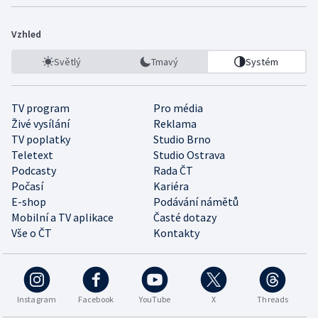
Vzhled
Světlý
Tmavý
Systém
TV program
Pro média
Živé vysílání
Reklama
TV poplatky
Studio Brno
Teletext
Studio Ostrava
Podcasty
Rada ČT
Počasí
Kariéra
E-shop
Podávání námětů
Mobilní a TV aplikace
Časté dotazy
Vše o ČT
Kontakty
Instagram
Facebook
YouTube
X
Threads