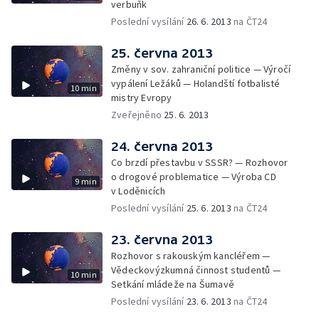
verbuňk
Poslední vysílání
26. 6. 2013
na ČT24
25. června 2013
Změny v sov. zahraniční politice — Výročí
vypálení Ležáků — Holandští fotbalisté
10 min
mistry Evropy
Zveřejněno
25. 6. 2013
24. června 2013
Co brzdí přestavbu v SSSR? — Rozhovor
o drogové problematice — Výroba CD
9 min
v Loděnicích
Poslední vysílání
25. 6. 2013
na ČT24
23. června 2013
Rozhovor s rakouským kancléřem —
Vědeckovýzkumná činnost studentů —
10 min
Setkání mládeže na Šumavě
Poslední vysílání
23. 6. 2013
na ČT24