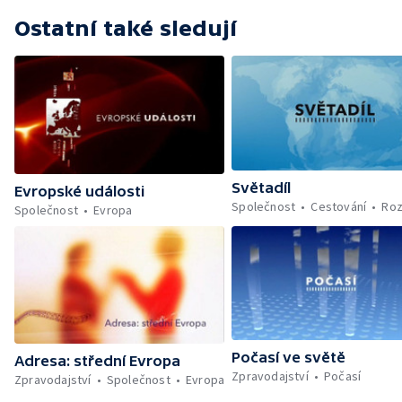
Ostatní také sledují
Světadíl
Evropské události
Společnost
Cestování
Roz
Společnost
Evropa
Počasí ve světě
Adresa: střední Evropa
Zpravodajství
Počasí
Zpravodajství
Společnost
Evropa