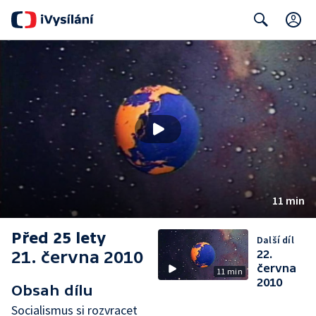
C
Search
11 min
Před 25 lety
Další díl
21. června 2010
22.
června
11 min
2010
Obsah dílu
Socialismus si rozvracet