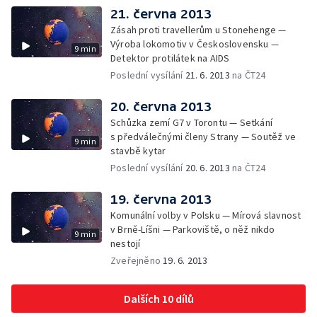
21. června 2013
Zásah proti travellerům u Stonehenge —
Výroba lokomotiv v Československu —
9 min
Detektor protilátek na AIDS
Poslední vysílání
21. 6. 2013
na ČT24
20. června 2013
Schůzka zemí G7 v Torontu — Setkání
s předválečnými členy Strany — Soutěž ve
9 min
stavbě kytar
Poslední vysílání
20. 6. 2013
na ČT24
19. června 2013
Komunální volby v Polsku — Mírová slavnost
v Brně-Líšni — Parkoviště, o něž nikdo
9 min
nestojí
Zveřejněno
19. 6. 2013
Dalších 10 dílů