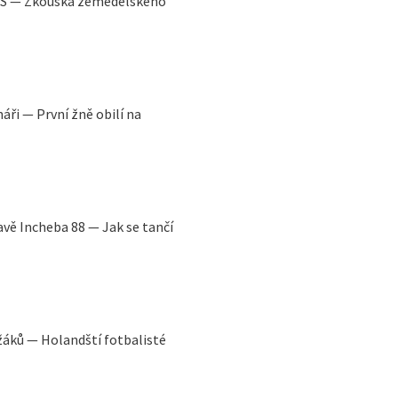
SSS — Zkouška zemědělského
áři — První žně obilí na
avě Incheba 88 — Jak se tančí
ežáků — Holandští fotbalisté