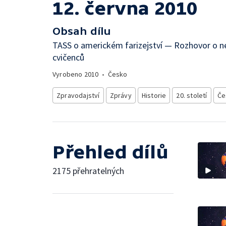
12. června 2010
Obsah dílu
TASS o americkém farizejství — Rozhovor o n
cvičenců
Vyrobeno
2010
•
Česko
Zpravodajství
Zprávy
Historie
20. století
Če
Přehled dílů
2175 přehratelných