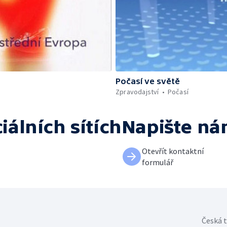
Počasí ve světě
Zpravodajství
Počasí
iálních sítích
Napište n
Otevřít kontaktní
formulář
Česká t