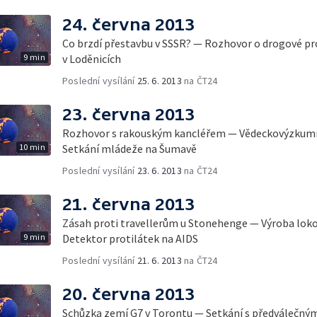
24. června 2013
Co brzdí přestavbu v SSSR? — Rozhovor o drogové p
9 min
v Loděnicích
Poslední vysílání
25. 6. 2013
na ČT24
23. června 2013
Rozhovor s rakouským kancléřem — Vědeckovýzkumn
10 min
Setkání mládeže na Šumavě
Poslední vysílání
23. 6. 2013
na ČT24
21. června 2013
Zásah proti travellerům u Stonehenge — Výroba lok
9 min
Detektor protilátek na AIDS
Poslední vysílání
21. 6. 2013
na ČT24
20. června 2013
Schůzka zemí G7 v Torontu — Setkání s předválečným