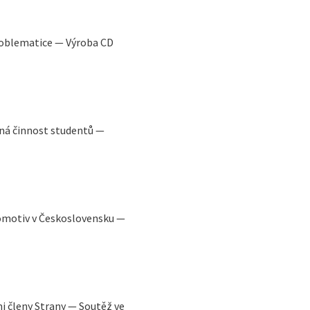
roblematice — Výroba CD
á činnost studentů —
omotiv v Československu —
i členy Strany — Soutěž ve