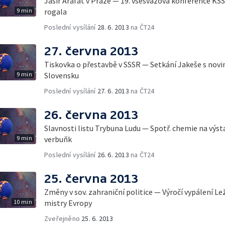
Jásir Arafat v Praze — 19. všesvazová konference K
9 min
rogala
Poslední vysílání
28. 6. 2013
na ČT24
27. června 2013
Tiskovka o přestavbě v SSSR — Setkání Jakeše s novin
9 min
Slovensku
Poslední vysílání
27. 6. 2013
na ČT24
26. června 2013
Slavnosti listu Trybuna Ludu — Spotř. chemie na výst
9 min
verbuňk
Poslední vysílání
26. 6. 2013
na ČT24
25. června 2013
Změny v sov. zahraniční politice — Výročí vypálení L
10 min
mistry Evropy
Zveřejněno
25. 6. 2013