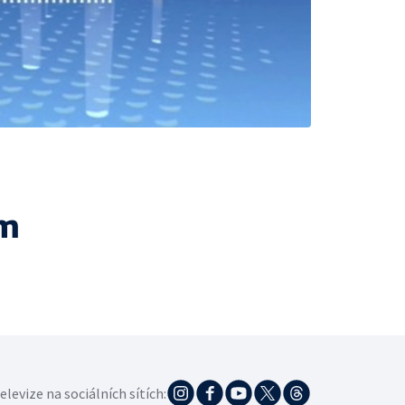
ám
elevize na sociálních sítích: