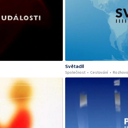
Světadíl
Společnost
Cestování
Rozhovo