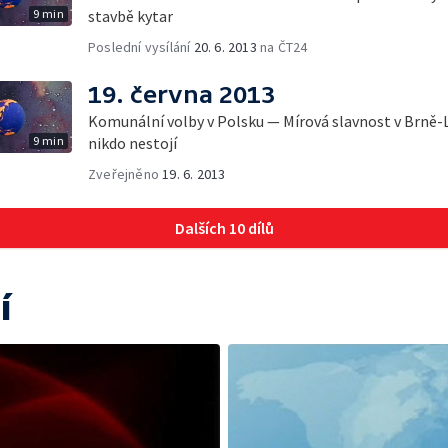
9 min
stavbě kytar
Poslední vysílání
20. 6. 2013
na ČT24
19. června 2013
Komunální volby v Polsku — Mírová slavnost v Brně-L
9 min
nikdo nestojí
Zveřejněno
19. 6. 2013
Dalších 10 dílů
í