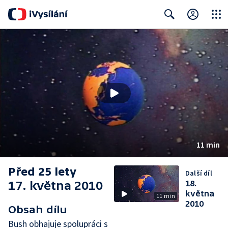
Close
Search
11 min
Před 25 lety
Další díl
17. května 2010
18.
května
11 min
2010
Obsah dílu
Bush obhajuje spolupráci s