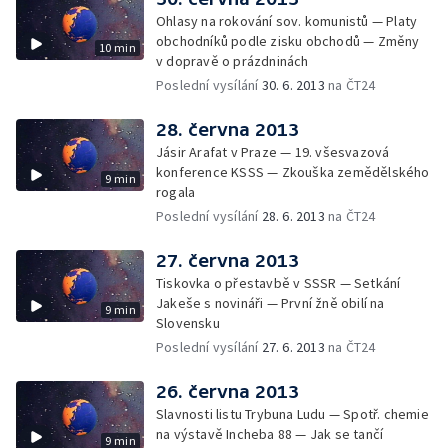
Ohlasy na rokování sov. komunistů — Platy
obchodníků podle zisku obchodů — Změny
10 min
v dopravě o prázdninách
Poslední vysílání
30. 6. 2013
na ČT24
28. června 2013
Jásir Arafat v Praze — 19. všesvazová
konference KSSS — Zkouška zemědělského
9 min
rogala
Poslední vysílání
28. 6. 2013
na ČT24
27. června 2013
Tiskovka o přestavbě v SSSR — Setkání
Jakeše s novináři — První žně obilí na
9 min
Slovensku
Poslední vysílání
27. 6. 2013
na ČT24
26. června 2013
Slavnosti listu Trybuna Ludu — Spotř. chemie
na výstavě Incheba 88 — Jak se tančí
9 min