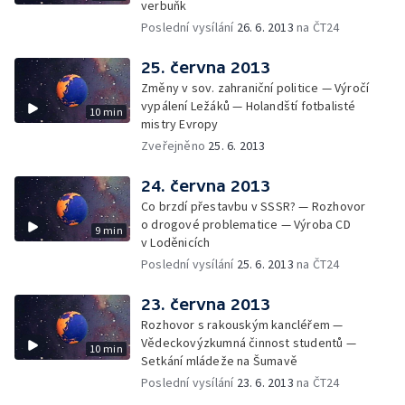
verbuňk
Poslední vysílání
26. 6. 2013
na ČT24
25. června 2013
Změny v sov. zahraniční politice — Výročí
vypálení Ležáků — Holandští fotbalisté
10 min
mistry Evropy
Zveřejněno
25. 6. 2013
24. června 2013
Co brzdí přestavbu v SSSR? — Rozhovor
o drogové problematice — Výroba CD
9 min
v Loděnicích
Poslední vysílání
25. 6. 2013
na ČT24
23. června 2013
Rozhovor s rakouským kancléřem —
Vědeckovýzkumná činnost studentů —
10 min
Setkání mládeže na Šumavě
Poslední vysílání
23. 6. 2013
na ČT24