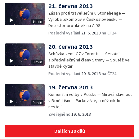
21. června 2013
Zásah proti travellerům u Stonehenge —
Výroba lokomotiv v Československu —
9 min
Detektor protilátek na AIDS
Poslední vysílání
21. 6. 2013
na ČT24
20. června 2013
Schůzka zemí G7 v Torontu — Setkání
s předválečnými členy Strany — Soutěž ve
9 min
stavbě kytar
Poslední vysílání
20. 6. 2013
na ČT24
19. června 2013
Komunální volby v Polsku — Mírová slavnost
v Brně-Líšni — Parkoviště, o něž nikdo
9 min
nestojí
Zveřejněno
19. 6. 2013
Dalších 10 dílů