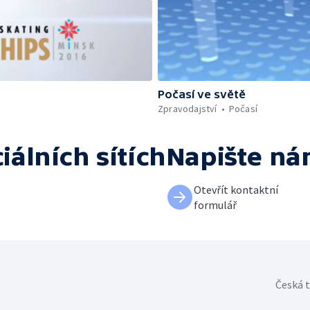
Počasí ve světě
Zpravodajství
Počasí
iálních sítích
Napište n
Otevřít kontaktní
formulář
Česká t