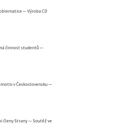
roblematice — Výroba CD
á činnost studentů —
omotiv v Československu —
i členy Strany — Soutěž ve