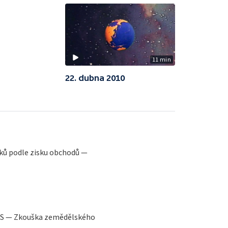
11 min
22. dubna 2010
ků podle zisku obchodů —
SSS — Zkouška zemědělského