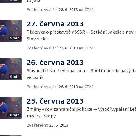
Poslední vysílání
28. 6. 2013
na ČT24
27. června 2013
Tiskovka o přestavbě v SSSR — Setkání Jakeše s novin
9 min
Slovensku
Poslední vysílání
27. 6. 2013
na ČT24
26. června 2013
Slavnosti listu Trybuna Ludu — Spotř. chemie na výst
9 min
verbuňk
Poslední vysílání
26. 6. 2013
na ČT24
25. června 2013
Změny v sov. zahraniční politice — Výročí vypálení L
10 min
mistry Evropy
Zveřejněno
25. 6. 2013