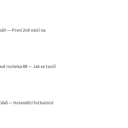
áři — První žně obilí na
avě Incheba 88 — Jak se tančí
ežáků — Holandští fotbalisté