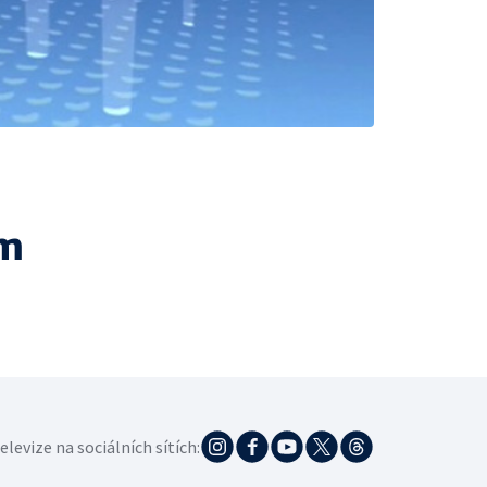
ám
elevize na sociálních sítích: