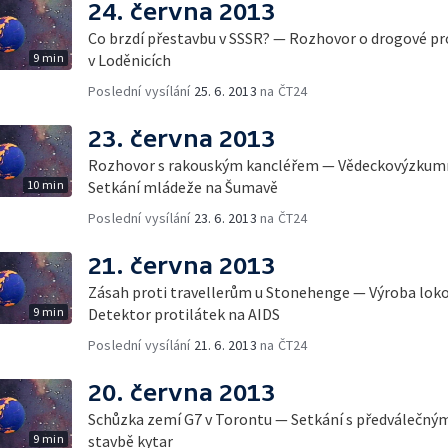
24. června 2013
Co brzdí přestavbu v SSSR? — Rozhovor o drogové p
9 min
v Loděnicích
Poslední vysílání
25. 6. 2013
na ČT24
23. června 2013
Rozhovor s rakouským kancléřem — Vědeckovýzkumn
10 min
Setkání mládeže na Šumavě
Poslední vysílání
23. 6. 2013
na ČT24
21. června 2013
Zásah proti travellerům u Stonehenge — Výroba lok
9 min
Detektor protilátek na AIDS
Poslední vysílání
21. 6. 2013
na ČT24
20. června 2013
Schůzka zemí G7 v Torontu — Setkání s předválečným
9 min
stavbě kytar