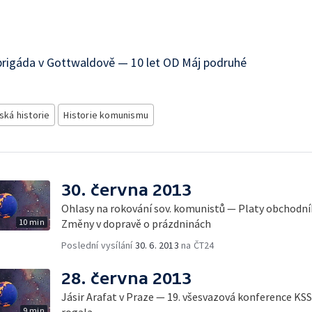
brigáda v Gottwaldově — 10 let OD Máj podruhé
ská historie
Historie komunismu
30. června 2013
Ohlasy na rokování sov. komunistů — Platy obchodní
10 min
Změny v dopravě o prázdninách
Poslední vysílání
30. 6. 2013
na ČT24
28. června 2013
Jásir Arafat v Praze — 19. všesvazová konference K
9 min
rogala