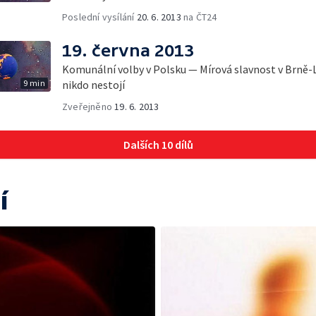
Poslední vysílání
20. 6. 2013
na ČT24
19. června 2013
Komunální volby v Polsku — Mírová slavnost v Brně-L
9 min
nikdo nestojí
Zveřejněno
19. 6. 2013
Dalších 10 dílů
í