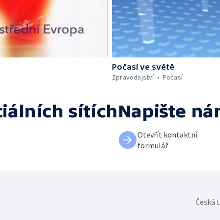
Počasí ve světě
Zpravodajství
Počasí
iálních sítích
Napište n
Otevřít kontaktní
formulář
Česká t