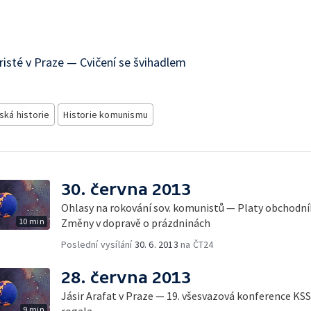
risté v Praze — Cvičení se švihadlem
ská historie
Historie komunismu
30. června 2013
Ohlasy na rokování sov. komunistů — Platy obchodní
10 min
Změny v dopravě o prázdninách
Poslední vysílání
30. 6. 2013
na ČT24
28. června 2013
Jásir Arafat v Praze — 19. všesvazová konference K
9 min
rogala