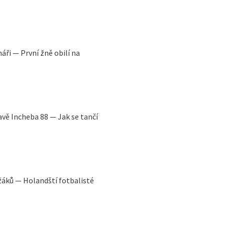
áři — První žně obilí na
avě Incheba 88 — Jak se tančí
ežáků — Holandští fotbalisté