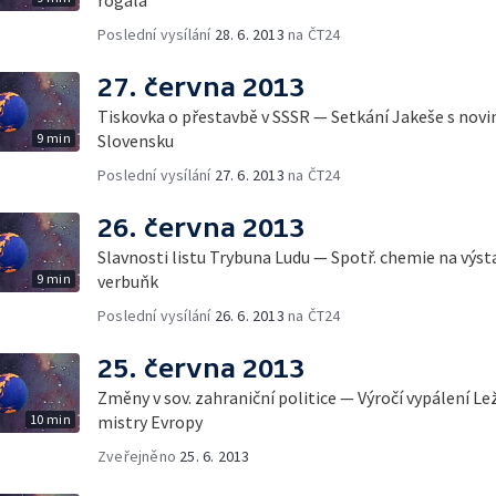
Poslední vysílání
28. 6. 2013
na ČT24
27. června 2013
Tiskovka o přestavbě v SSSR — Setkání Jakeše s novin
9 min
Slovensku
Poslední vysílání
27. 6. 2013
na ČT24
26. června 2013
Slavnosti listu Trybuna Ludu — Spotř. chemie na výst
9 min
verbuňk
Poslední vysílání
26. 6. 2013
na ČT24
25. června 2013
Změny v sov. zahraniční politice — Výročí vypálení L
10 min
mistry Evropy
Zveřejněno
25. 6. 2013