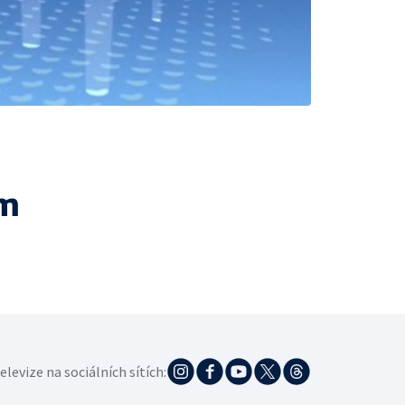
ám
elevize na sociálních sítích: