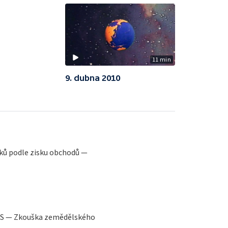
11 min
9. dubna 2010
ků podle zisku obchodů —
SSS — Zkouška zemědělského