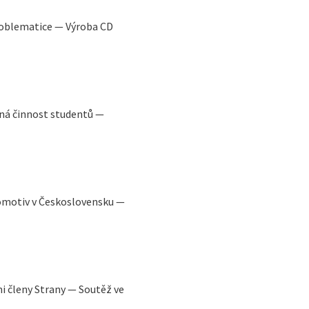
roblematice — Výroba CD
á činnost studentů —
omotiv v Československu —
i členy Strany — Soutěž ve