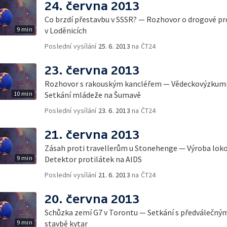
24. června 2013
Co brzdí přestavbu v SSSR? — Rozhovor o drogové p
9 min
v Loděnicích
Poslední vysílání
25. 6. 2013
na ČT24
23. června 2013
Rozhovor s rakouským kancléřem — Vědeckovýzkumn
10 min
Setkání mládeže na Šumavě
Poslední vysílání
23. 6. 2013
na ČT24
21. června 2013
Zásah proti travellerům u Stonehenge — Výroba lok
9 min
Detektor protilátek na AIDS
Poslední vysílání
21. 6. 2013
na ČT24
20. června 2013
Schůzka zemí G7 v Torontu — Setkání s předválečným
9 min
stavbě kytar