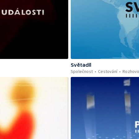
Světadíl
Společnost
Cestování
Rozhovo