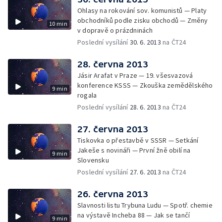
Ohlasy na rokování sov. komunistů — Platy
obchodníků podle zisku obchodů — Změny
10 min
v dopravě o prázdninách
Poslední vysílání
30. 6. 2013
na ČT24
28. června 2013
Jásir Arafat v Praze — 19. všesvazová
konference KSSS — Zkouška zemědělského
9 min
rogala
Poslední vysílání
28. 6. 2013
na ČT24
27. června 2013
Tiskovka o přestavbě v SSSR — Setkání
Jakeše s novináři — První žně obilí na
9 min
Slovensku
Poslední vysílání
27. 6. 2013
na ČT24
26. června 2013
Slavnosti listu Trybuna Ludu — Spotř. chemie
na výstavě Incheba 88 — Jak se tančí
9 min