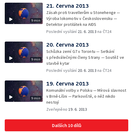
21. června 2013
Zásah proti travellerům u Stonehenge —
Výroba lokomotiv v Československu —
9 min
Detektor protilátek na AIDS
Poslední vysílání
21. 6. 2013
na ČT24
20. června 2013
Schůzka zemí G7 v Torontu — Setkání
s předválečnými členy Strany — Soutěž ve
9 min
stavbě kytar
Poslední vysílání
20. 6. 2013
na ČT24
19. června 2013
Komunální volby v Polsku — Mírová slavnost
v Brně-Líšni — Parkoviště, o něž nikdo
9 min
nestojí
Zveřejněno
19. 6. 2013
Dalších 10 dílů