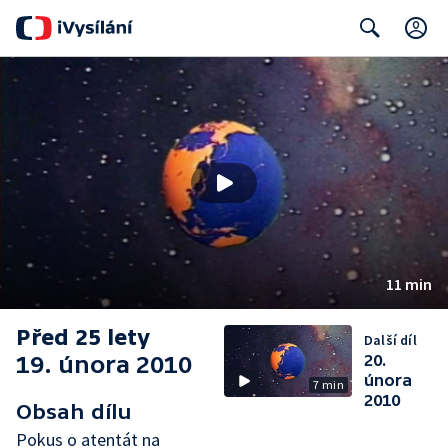
C
Search
11 min
Před 25 lety
Další díl
19. února 2010
20.
února
7 min
2010
Obsah dílu
Pokus o atentát na