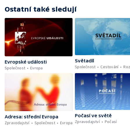
Ostatní také sledují
Světadíl
Evropské události
Společnost
Cestování
Roz
Společnost
Evropa
Počasí ve světě
Adresa: střední Evropa
Zpravodajství
Počasí
Zpravodajství
Společnost
Evropa