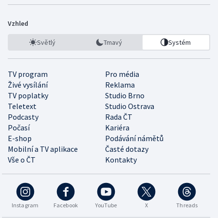
Vzhled
Světlý
Tmavý
Systém
TV program
Pro média
Živé vysílání
Reklama
TV poplatky
Studio Brno
Teletext
Studio Ostrava
Podcasty
Rada ČT
Počasí
Kariéra
E-shop
Podávání námětů
Mobilní a TV aplikace
Časté dotazy
Vše o ČT
Kontakty
Instagram
Facebook
YouTube
X
Threads