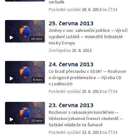
verbuňk
Poslední vysílání
26. 6. 2013
na ČT24
25. června 2013
Změny v sov. zahraniční politice — Výročí
vypálení Ležáků — Holandští fotbalisté
10 min
mistry Evropy
Zveřejněno
25. 6. 2013
24. června 2013
Co brzdí přestavbu v SSSR? — Rozhovor
o drogové problematice — Výroba CD
9 min
v Loděnicích
Poslední vysílání
25. 6. 2013
na ČT24
23. června 2013
Rozhovor s rakouským kancléřem —
Vědeckovýzkumná činnost studentů —
10 min
Setkání mládeže na Šumavě
Poslední vysílání
23. 6. 2013
na ČT24