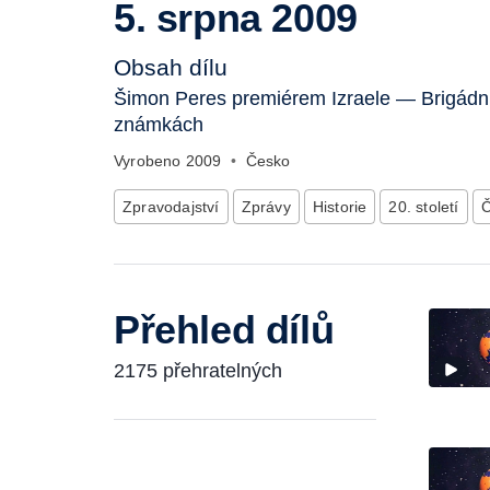
5. srpna 2009
Obsah dílu
Šimon Peres premiérem Izraele — Brigádn
známkách
Vyrobeno
2009
•
Česko
Zpravodajství
Zprávy
Historie
20. století
Č
Přehled dílů
2175 přehratelných