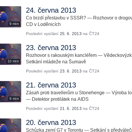
24. června 2013
Co brzdí přestavbu v SSSR? — Rozhovor o drogo
9 min
CD v Loděnicích
Poslední vysílání
25. 6. 2013
na ČT24
23. června 2013
Rozhovor s rakouským kancléřem — Vědeckovýzk
10 min
Setkání mládeže na Šumavě
Poslední vysílání
23. 6. 2013
na ČT24
21. června 2013
Zásah proti travellerům u Stonehenge — Výroba l
9 min
— Detektor protilátek na AIDS
Poslední vysílání
21. 6. 2013
na ČT24
20. června 2013
Schůzka zemí G7 v Torontu — Setkání s předváleč