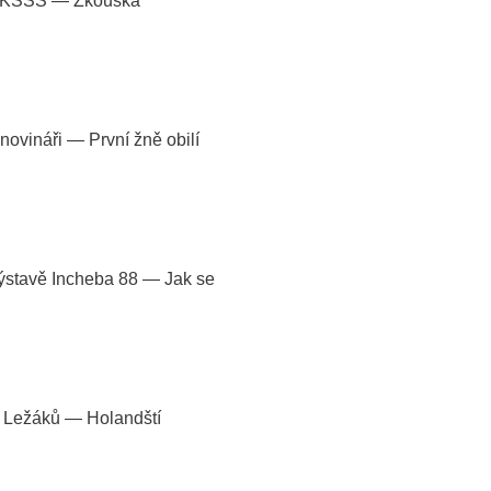
ce KSSS — Zkouška
ovináři — První žně obilí
výstavě Incheba 88 — Jak se
ní Ležáků — Holandští