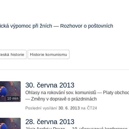
ická výpomoc při žních — Rozhovor o poštovních
eská historie
Historie komunismu
30. června 2013
Ohlasy na rokování sov. komunistů — Platy obcho
10 min
— Změny v dopravě o prázdninách
Poslední vysílání
30. 6. 2013
na ČT24
28. června 2013