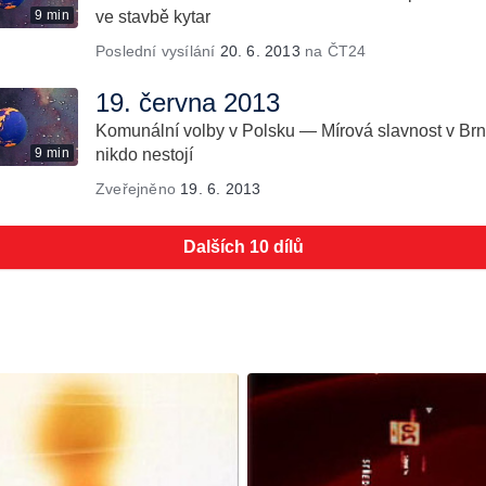
9 min
ve stavbě kytar
Poslední vysílání
20. 6. 2013
na ČT24
19. června 2013
Komunální volby v Polsku — Mírová slavnost v Brn
9 min
nikdo nestojí
Zveřejněno
19. 6. 2013
Dalších 10 dílů