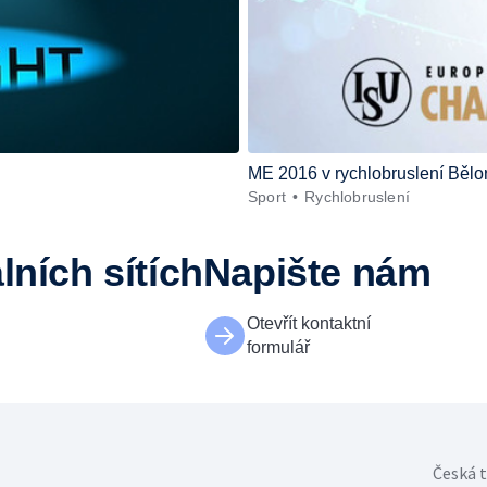
ME 2016 v rychlobruslení Bělo
Sport
Rychlobruslení
lních sítích
Napište nám
Otevřít kontaktní
formulář
Česká t