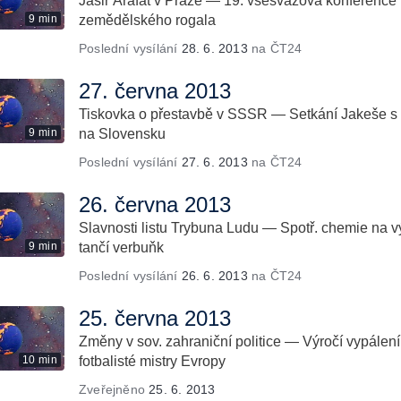
Jásir Arafat v Praze — 19. všesvazová konferen
9 min
zemědělského rogala
Poslední vysílání
28. 6. 2013
na ČT24
27. června 2013
Tiskovka o přestavbě v SSSR — Setkání Jakeše s n
9 min
na Slovensku
Poslední vysílání
27. 6. 2013
na ČT24
26. června 2013
Slavnosti listu Trybuna Ludu — Spotř. chemie na 
9 min
tančí verbuňk
Poslední vysílání
26. 6. 2013
na ČT24
25. června 2013
Změny v sov. zahraniční politice — Výročí vypále
10 min
fotbalisté mistry Evropy
Zveřejněno
25. 6. 2013