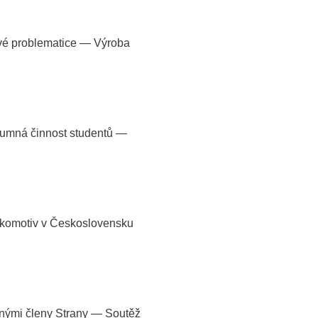
vé problematice — Výroba
umná činnost studentů —
okomotiv v Československu
nými členy Strany — Soutěž