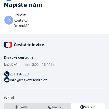
Napište nám
Otevřít
kontaktní
formulář
Divácké centrum
každý všední den:
8:00—16:00 hodin
261 136 113
info@ceskatelevize.cz
Vzhled
Světlý
Tmavý
Systém