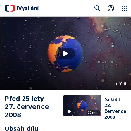
Close
Search
7 min
Před 25 lety
Další díl
27. července
28.
července
10 min
2008
2008
Obsah dílu