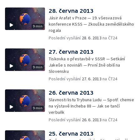
28. června 2013
Jásir Arafat v Praze — 19. všesvazová
konference KSSS — Zkouška zemědělského
9 min
rogala
Poslední vysílání
28. 6. 2013
na ČT24
27. června 2013
Tiskovka o přestavbě v SSSR — Setkání
Jakeše s novináři — První žně obilí na
9 min
Slovensku
Poslední vysílání
27. 6. 2013
na ČT24
26. června 2013
Slavnosti listu Trybuna Ludu — Spotř. chemie
na výstavě Incheba 88 — Jak se tančí
9 min
verbuňk
Poslední vysílání
26. 6. 2013
na ČT24
25. června 2013