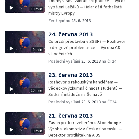
Změny v sov. zahraniční politice — Výročí
vypálení Ležáků — Holandští fotbalisté
10 min
mistry Evropy
Zveřejněno
25. 6. 2013
24. června 2013
Co brzdí přestavbu v SSSR? — Rozhovor
o drogové problematice — Výroba CD
9 min
v Loděnicích
Poslední vysílání
25. 6. 2013
na ČT24
23. června 2013
Rozhovor s rakouským kancléřem —
Vědeckovýzkumná činnost studentů —
10 min
Setkání mládeže na Šumavě
Poslední vysílání
23. 6. 2013
na ČT24
21. června 2013
Zásah proti travellerům u Stonehenge —
Výroba lokomotiv v Československu —
9 min
Detektor protilátek na AIDS