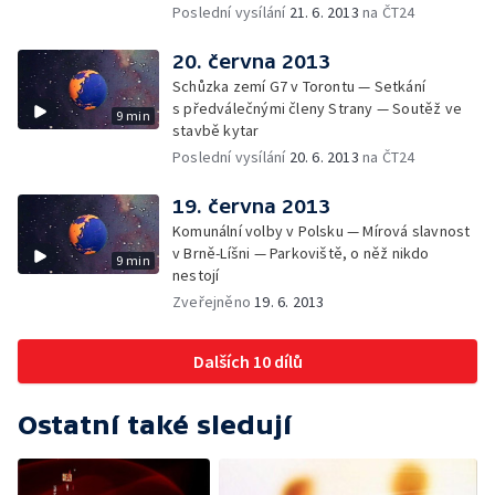
Poslední vysílání
21. 6. 2013
na ČT24
20. června 2013
Schůzka zemí G7 v Torontu — Setkání
s předválečnými členy Strany — Soutěž ve
9 min
stavbě kytar
Poslední vysílání
20. 6. 2013
na ČT24
19. června 2013
Komunální volby v Polsku — Mírová slavnost
v Brně-Líšni — Parkoviště, o něž nikdo
9 min
nestojí
Zveřejněno
19. 6. 2013
Dalších 10 dílů
Ostatní také sledují