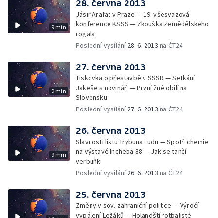
28. června 2013
Jásir Arafat v Praze — 19. všesvazová
konference KSSS — Zkouška zemědělského
9 min
rogala
Poslední vysílání
28. 6. 2013
na ČT24
27. června 2013
Tiskovka o přestavbě v SSSR — Setkání
Jakeše s novináři — První žně obilí na
9 min
Slovensku
Poslední vysílání
27. 6. 2013
na ČT24
26. června 2013
Slavnosti listu Trybuna Ludu — Spotř. chemie
na výstavě Incheba 88 — Jak se tančí
9 min
verbuňk
Poslední vysílání
26. 6. 2013
na ČT24
25. června 2013
Změny v sov. zahraniční politice — Výročí
vypálení Ležáků — Holandští fotbalisté