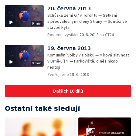
20. června 2013
Schůzka zemí G7 v Torontu — Setkání
s předválečnými členy Strany — Soutěž ve
9 min
stavbě kytar
Poslední vysílání
20. 6. 2013
na ČT24
19. června 2013
Komunální volby v Polsku — Mírová slavnost
v Brně-Líšni — Parkoviště, o něž nikdo
9 min
nestojí
Zveřejněno
19. 6. 2013
Dalších 10 dílů
Ostatní také sledují