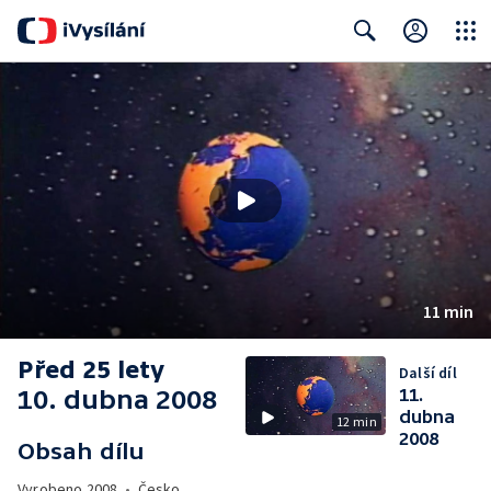
Close
Search
11 min
Před 25 lety
Další díl
10. dubna 2008
11.
dubna
12 min
2008
Obsah dílu
Vyrobeno
2008
•
Česko