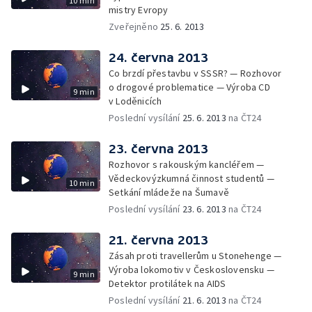
10 min
mistry Evropy
Zveřejněno
25. 6. 2013
24. června 2013
Co brzdí přestavbu v SSSR? — Rozhovor
o drogové problematice — Výroba CD
9 min
v Loděnicích
Poslední vysílání
25. 6. 2013
na ČT24
23. června 2013
Rozhovor s rakouským kancléřem —
Vědeckovýzkumná činnost studentů —
10 min
Setkání mládeže na Šumavě
Poslední vysílání
23. 6. 2013
na ČT24
21. června 2013
Zásah proti travellerům u Stonehenge —
Výroba lokomotiv v Československu —
9 min
Detektor protilátek na AIDS
Poslední vysílání
21. 6. 2013
na ČT24