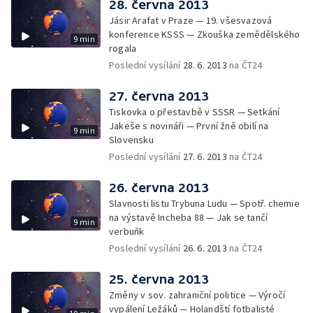
28. června 2013
Jásir Arafat v Praze — 19. všesvazová
konference KSSS — Zkouška zemědělského
9 min
rogala
Poslední vysílání
28. 6. 2013
na ČT24
27. června 2013
Tiskovka o přestavbě v SSSR — Setkání
Jakeše s novináři — První žně obilí na
9 min
Slovensku
Poslední vysílání
27. 6. 2013
na ČT24
26. června 2013
Slavnosti listu Trybuna Ludu — Spotř. chemie
na výstavě Incheba 88 — Jak se tančí
9 min
verbuňk
Poslední vysílání
26. 6. 2013
na ČT24
25. června 2013
Změny v sov. zahraniční politice — Výročí
vypálení Ležáků — Holandští fotbalisté