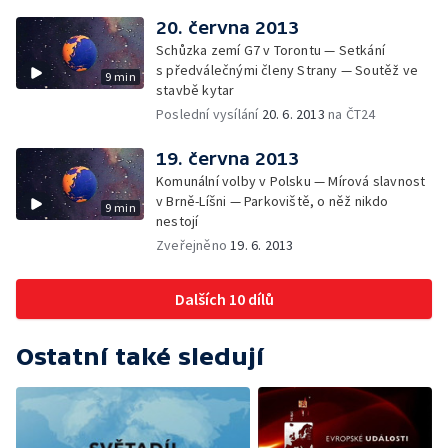
20. června 2013
Schůzka zemí G7 v Torontu — Setkání
s předválečnými členy Strany — Soutěž ve
9 min
stavbě kytar
Poslední vysílání
20. 6. 2013
na ČT24
19. června 2013
Komunální volby v Polsku — Mírová slavnost
v Brně-Líšni — Parkoviště, o něž nikdo
9 min
nestojí
Zveřejněno
19. 6. 2013
Dalších 10 dílů
Ostatní také sledují