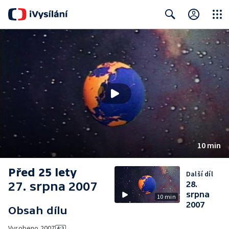
Close
Search
10 min
Před 25 lety
Další díl
27. srpna 2007
28.
srpna
10 min
2007
Obsah dílu
Vyrobeno
2007