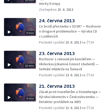
10 min
mistry Evropy
Zveřejněno
25. 6. 2013
24. června 2013
Co brzdí přestavbu v SSSR? — Rozhovor
o drogové problematice — Výroba CD
9 min
v Loděnicích
Poslední vysílání
25. 6. 2013
na ČT24
23. června 2013
Rozhovor s rakouským kancléřem —
Vědeckovýzkumná činnost studentů —
10 min
Setkání mládeže na Šumavě
Poslední vysílání
23. 6. 2013
na ČT24
21. června 2013
Zásah proti travellerům u Stonehenge —
Výroba lokomotiv v Československu —
9 min
Detektor protilátek na AIDS
Poslední vysílání
21. 6. 2013
na ČT24