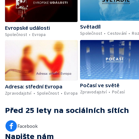
Světadíl
Evropské události
Společnost
Cestování
Roz
Společnost
Evropa
Počasí ve světě
Adresa: střední Evropa
Zpravodajství
Počasí
Zpravodajství
Společnost
Evropa
Před 25 lety
na sociálních sítích
Facebook
Napište nám