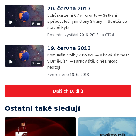
20. června 2013
Schůzka zemí G7 v Torontu — Setkání
s předválečnými členy Strany — Soutěž ve
9 min
stavbě kytar
Poslední vysílání
20. 6. 2013
na ČT24
19. června 2013
Komunální volby v Polsku — Mírová slavnost
v Brně-Líšni — Parkoviště, o něž nikdo
9 min
nestojí
Zveřejněno
19. 6. 2013
Dalších 10 dílů
Ostatní také sledují