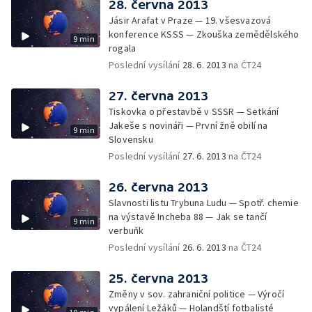
28. června 2013
Jásir Arafat v Praze — 19. všesvazová
konference KSSS — Zkouška zemědělského
9 min
rogala
Poslední vysílání
28. 6. 2013
na ČT24
27. června 2013
Tiskovka o přestavbě v SSSR — Setkání
Jakeše s novináři — První žně obilí na
9 min
Slovensku
Poslední vysílání
27. 6. 2013
na ČT24
26. června 2013
Slavnosti listu Trybuna Ludu — Spotř. chemie
na výstavě Incheba 88 — Jak se tančí
9 min
verbuňk
Poslední vysílání
26. 6. 2013
na ČT24
25. června 2013
Změny v sov. zahraniční politice — Výročí
vypálení Ležáků — Holandští fotbalisté