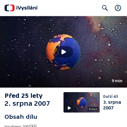
C
Search
9 min
Před 25 lety
Další díl
2. srpna 2007
3. srpna
2007
9 min
Obsah dílu
Vyrobeno
2007