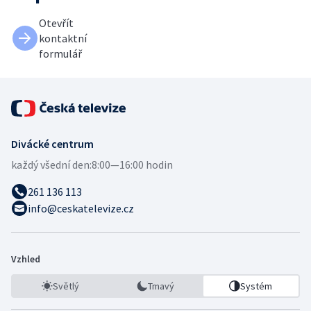
Otevřít
kontaktní
formulář
Divácké centrum
každý všední den:
8:00—16:00 hodin
261 136 113
info@ceskatelevize.cz
Vzhled
Světlý
Tmavý
Systém