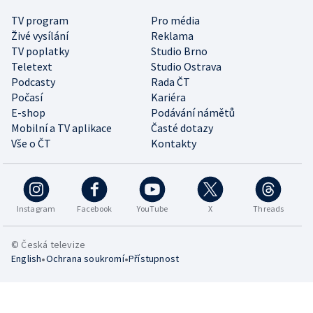
TV program
Pro média
Živé vysílání
Reklama
TV poplatky
Studio Brno
Teletext
Studio Ostrava
Podcasty
Rada ČT
Počasí
Kariéra
E-shop
Podávání námětů
Mobilní a TV aplikace
Časté dotazy
Vše o ČT
Kontakty
Instagram
Facebook
YouTube
X
Threads
© Česká televize
•
•
English
Ochrana soukromí
Přístupnost