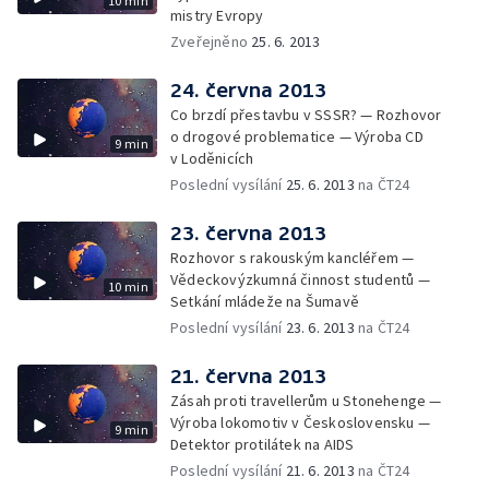
10 min
mistry Evropy
Zveřejněno
25. 6. 2013
24. června 2013
Co brzdí přestavbu v SSSR? — Rozhovor
o drogové problematice — Výroba CD
9 min
v Loděnicích
Poslední vysílání
25. 6. 2013
na ČT24
23. června 2013
Rozhovor s rakouským kancléřem —
Vědeckovýzkumná činnost studentů —
10 min
Setkání mládeže na Šumavě
Poslední vysílání
23. 6. 2013
na ČT24
21. června 2013
Zásah proti travellerům u Stonehenge —
Výroba lokomotiv v Československu —
9 min
Detektor protilátek na AIDS
Poslední vysílání
21. 6. 2013
na ČT24