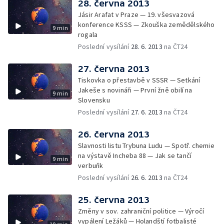
28. června 2013
Jásir Arafat v Praze — 19. všesvazová
konference KSSS — Zkouška zemědělského
9 min
rogala
Poslední vysílání
28. 6. 2013
na ČT24
27. června 2013
Tiskovka o přestavbě v SSSR — Setkání
Jakeše s novináři — První žně obilí na
9 min
Slovensku
Poslední vysílání
27. 6. 2013
na ČT24
26. června 2013
Slavnosti listu Trybuna Ludu — Spotř. chemie
na výstavě Incheba 88 — Jak se tančí
9 min
verbuňk
Poslední vysílání
26. 6. 2013
na ČT24
25. června 2013
Změny v sov. zahraniční politice — Výročí
vypálení Ležáků — Holandští fotbalisté