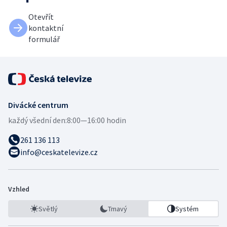
Otevřít
kontaktní
formulář
Divácké centrum
každý všední den:
8:00—16:00 hodin
261 136 113
info@ceskatelevize.cz
Vzhled
Světlý
Tmavý
Systém