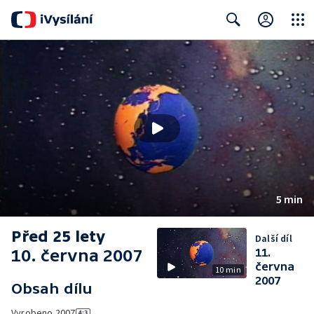
Close
Search
5 min
Před 25 lety
Další díl
10. června 2007
11.
června
10 min
2007
Obsah dílu
Vyrobeno
2007