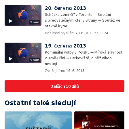
20. června 2013
Schůzka zemí G7 v Torontu — Setkání
s předválečnými členy Strany — Soutěž ve
9 min
stavbě kytar
Poslední vysílání
20. 6. 2013
na ČT24
19. června 2013
Komunální volby v Polsku — Mírová slavnost
v Brně-Líšni — Parkoviště, o něž nikdo
9 min
nestojí
Zveřejněno
19. 6. 2013
Dalších 10 dílů
Ostatní také sledují