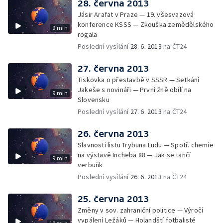
28. června 2013
Jásir Arafat v Praze — 19. všesvazová
konference KSSS — Zkouška zemědělského
9 min
rogala
Poslední vysílání
28. 6. 2013
na ČT24
27. června 2013
Tiskovka o přestavbě v SSSR — Setkání
Jakeše s novináři — První žně obilí na
9 min
Slovensku
Poslední vysílání
27. 6. 2013
na ČT24
26. června 2013
Slavnosti listu Trybuna Ludu — Spotř. chemie
na výstavě Incheba 88 — Jak se tančí
9 min
verbuňk
Poslední vysílání
26. 6. 2013
na ČT24
25. června 2013
Změny v sov. zahraniční politice — Výročí
vypálení Ležáků — Holandští fotbalisté