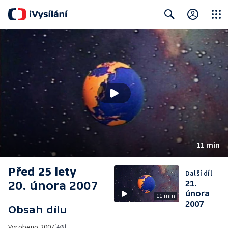
Close
Search
11 min
Před 25 lety
Další díl
20. února 2007
21.
února
11 min
2007
Obsah dílu
Vyrobeno
2007