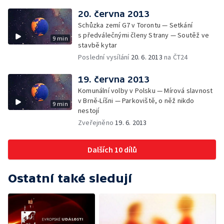
20. června 2013
Schůzka zemí G7 v Torontu — Setkání
s předválečnými členy Strany — Soutěž ve
9 min
stavbě kytar
Poslední vysílání
20. 6. 2013
na ČT24
19. června 2013
Komunální volby v Polsku — Mírová slavnost
v Brně-Líšni — Parkoviště, o něž nikdo
9 min
nestojí
Zveřejněno
19. 6. 2013
Dalších 10 dílů
Ostatní také sledují