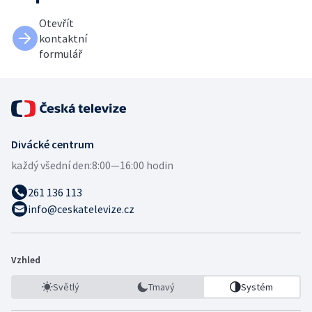
Otevřít
kontaktní
formulář
Divácké centrum
každý všední den:
8:00—16:00 hodin
261 136 113
info@ceskatelevize.cz
Vzhled
Světlý
Tmavý
Systém