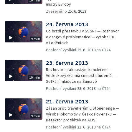
10 min
mistry Evropy
Zveřejněno
25. 6. 2013
24. června 2013
Co brzdí přestavbu v SSSR? — Rozhovor
o drogové problematice — Výroba CD
9 min
v Loděnicích
Poslední vysílání
25. 6. 2013
na ČT24
23. června 2013
Rozhovor s rakouským kancléřem —
Vědeckovýzkumná činnost studentů —
10 min
Setkání mládeže na Šumavě
Poslední vysílání
23. 6. 2013
na ČT24
21. června 2013
Zásah proti travellerům u Stonehenge —
Výroba lokomotiv v Československu —
9 min
Detektor protilátek na AIDS
Poslední vysílání
21. 6. 2013
na ČT24