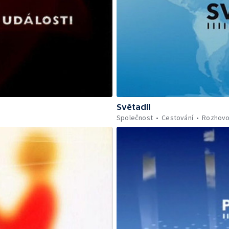
Světadíl
Společnost
Cestování
Rozhovo