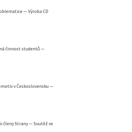
roblematice — Výroba CD
á činnost studentů —
omotiv v Československu —
i členy Strany — Soutěž ve