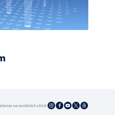
ám
elevize na sociálních sítích: