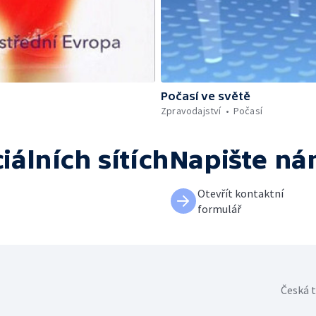
Počasí ve světě
Zpravodajství
Počasí
iálních sítích
Napište n
Otevřít kontaktní
formulář
Česká t