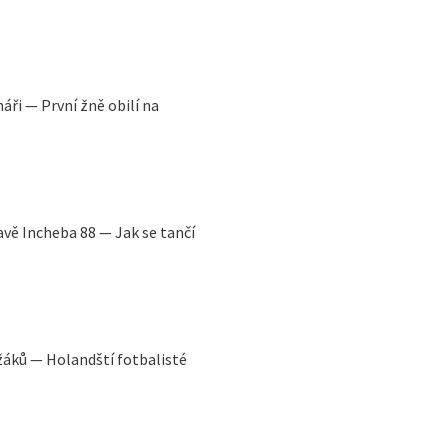
áři — První žně obilí na
avě Incheba 88 — Jak se tančí
ežáků — Holandští fotbalisté