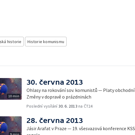
ská historie
Historie komunismu
30. června 2013
Ohlasy na rokování sov. komunistů — Platy obchodní
10 min
Změny v dopravě o prázdninách
Poslední vysílání
30. 6. 2013
na ČT24
28. června 2013
Jásir Arafat v Praze — 19. všesvazová konference K
9 min
rogala