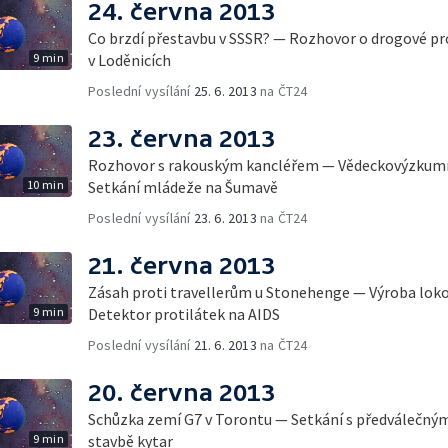
24. června 2013
Co brzdí přestavbu v SSSR? — Rozhovor o drogové p
9 min
v Loděnicích
Poslední vysílání
25. 6. 2013
na ČT24
23. června 2013
Rozhovor s rakouským kancléřem — Vědeckovýzkumn
10 min
Setkání mládeže na Šumavě
Poslední vysílání
23. 6. 2013
na ČT24
21. června 2013
Zásah proti travellerům u Stonehenge — Výroba lok
9 min
Detektor protilátek na AIDS
Poslední vysílání
21. 6. 2013
na ČT24
20. června 2013
Schůzka zemí G7 v Torontu — Setkání s předválečným
9 min
stavbě kytar