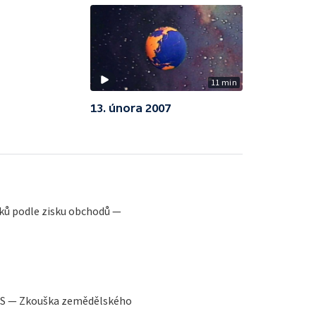
11 min
13. února 2007
ků podle zisku obchodů —
SSS — Zkouška zemědělského