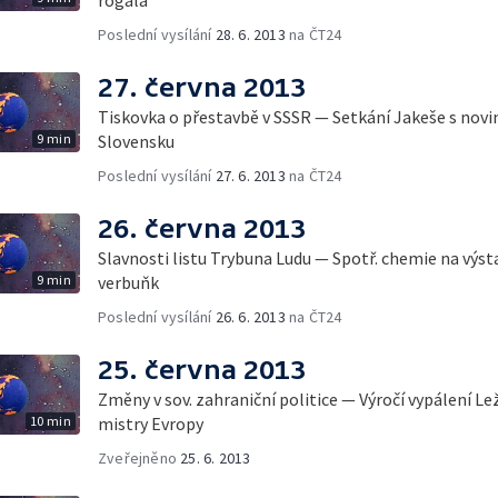
Poslední vysílání
28. 6. 2013
na ČT24
27. června 2013
Tiskovka o přestavbě v SSSR — Setkání Jakeše s novin
9 min
Slovensku
Poslední vysílání
27. 6. 2013
na ČT24
26. června 2013
Slavnosti listu Trybuna Ludu — Spotř. chemie na výst
9 min
verbuňk
Poslední vysílání
26. 6. 2013
na ČT24
25. června 2013
Změny v sov. zahraniční politice — Výročí vypálení L
10 min
mistry Evropy
Zveřejněno
25. 6. 2013