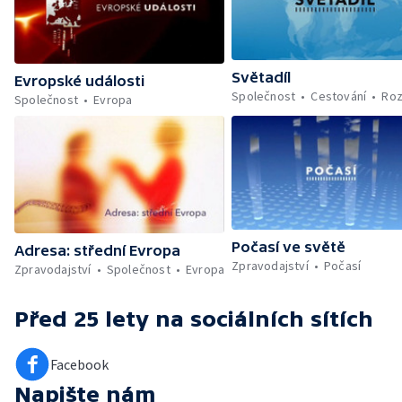
Světadíl
Evropské události
Společnost
Cestování
Roz
Společnost
Evropa
Počasí ve světě
Adresa: střední Evropa
Zpravodajství
Počasí
Zpravodajství
Společnost
Evropa
Před 25 lety
na sociálních sítích
Facebook
Napište nám