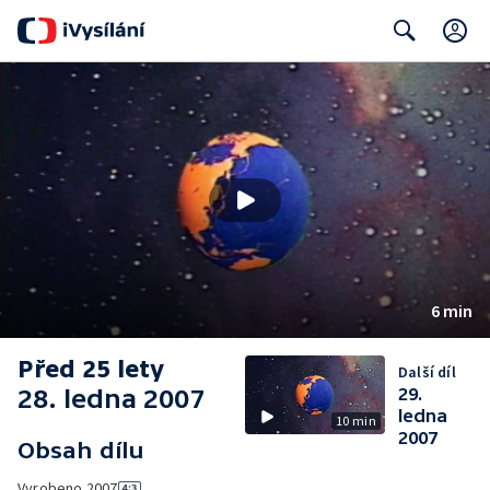
C
Search
6 min
Před 25 lety
Další díl
28. ledna 2007
29.
ledna
10 min
2007
Obsah dílu
Vyrobeno
2007