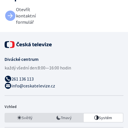
Otevřít
kontaktní
formulář
Divácké centrum
každý všední den:
8:00—16:00 hodin
261 136 113
info@ceskatelevize.cz
Vzhled
Světlý
Tmavý
Systém