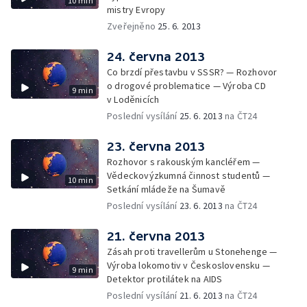
10 min
mistry Evropy
Zveřejněno
25. 6. 2013
24. června 2013
Co brzdí přestavbu v SSSR? — Rozhovor
o drogové problematice — Výroba CD
9 min
v Loděnicích
Poslední vysílání
25. 6. 2013
na ČT24
23. června 2013
Rozhovor s rakouským kancléřem —
Vědeckovýzkumná činnost studentů —
10 min
Setkání mládeže na Šumavě
Poslední vysílání
23. 6. 2013
na ČT24
21. června 2013
Zásah proti travellerům u Stonehenge —
Výroba lokomotiv v Československu —
9 min
Detektor protilátek na AIDS
Poslední vysílání
21. 6. 2013
na ČT24