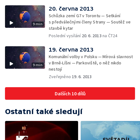
20. června 2013
Schůzka zemí G7 v Torontu — Setkání
s předválečnými členy Strany — Soutěž ve
9 min
stavbě kytar
Poslední vysílání
20. 6. 2013
na ČT24
19. června 2013
Komunální volby v Polsku — Mírová slavnost
v Brně-Líšni — Parkoviště, o něž nikdo
9 min
nestojí
Zveřejněno
19. 6. 2013
Dalších 10 dílů
Ostatní také sledují