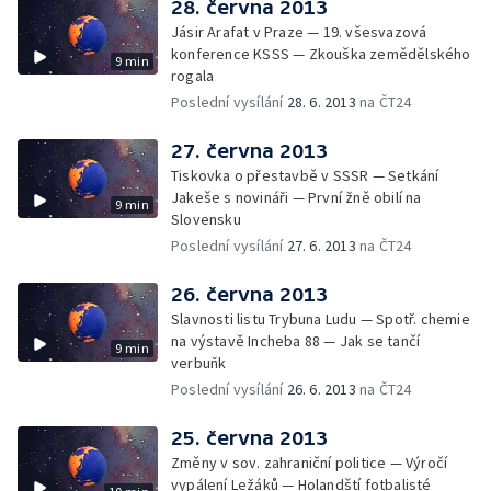
28. června 2013
Jásir Arafat v Praze — 19. všesvazová
konference KSSS — Zkouška zemědělského
9 min
rogala
Poslední vysílání
28. 6. 2013
na ČT24
27. června 2013
Tiskovka o přestavbě v SSSR — Setkání
Jakeše s novináři — První žně obilí na
9 min
Slovensku
Poslední vysílání
27. 6. 2013
na ČT24
26. června 2013
Slavnosti listu Trybuna Ludu — Spotř. chemie
na výstavě Incheba 88 — Jak se tančí
9 min
verbuňk
Poslední vysílání
26. 6. 2013
na ČT24
25. června 2013
Změny v sov. zahraniční politice — Výročí
vypálení Ležáků — Holandští fotbalisté