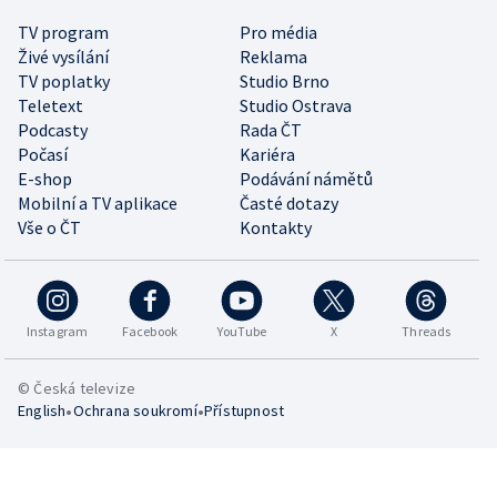
TV program
Pro média
Živé vysílání
Reklama
TV poplatky
Studio Brno
Teletext
Studio Ostrava
Podcasty
Rada ČT
Počasí
Kariéra
E-shop
Podávání námětů
Mobilní a TV aplikace
Časté dotazy
Vše o ČT
Kontakty
Instagram
Facebook
YouTube
X
Threads
© Česká televize
•
•
English
Ochrana soukromí
Přístupnost