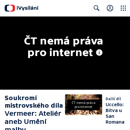
Close
Search
ČT nemá práva 
pro internet
Soukromí
Další díl
ČT nemá práva
mistrovského díla
Uccello:
pro internet
Bitva u
Vermeer: Ateliér
San
aneb Umění
Romana
malby