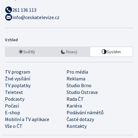
261 136 113
info@ceskatelevize.cz
Vzhled
Světlý
Tmavý
Systém
TV program
Pro média
Živé vysílání
Reklama
TV poplatky
Studio Brno
Teletext
Studio Ostrava
Podcasty
Rada ČT
Počasí
Kariéra
E-shop
Podávání námětů
Mobilní a TV aplikace
Časté dotazy
Vše o ČT
Kontakty