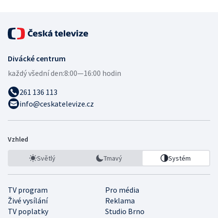
Divácké centrum
každý všední den:
8:00—16:00 hodin
261 136 113
info@ceskatelevize.cz
Vzhled
Světlý
Tmavý
Systém
TV program
Pro média
Živé vysílání
Reklama
TV poplatky
Studio Brno