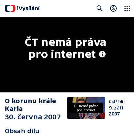
Close
Search
ČT nemá práva 
pro internet
O korunu krále
Další díl
ČT nemá práva
Karla
9. září
pro internet
2007
30. června 2007
Obsah dílu