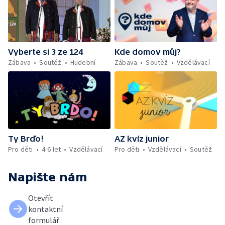
Vyberte si 3 ze 124
Kde domov můj?
Zábava
Soutěž
Hudební
Zábava
Soutěž
Vzdělávací
Ty Brďo!
AZ kvíz junior
Pro děti
4-6 let
Vzdělávací
Pro děti
Vzdělávací
Soutěž
Napište nám
Otevřít
kontaktní
formulář