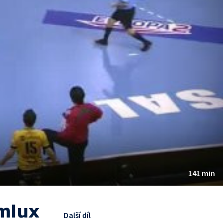
141 min
Omlux
Další díl