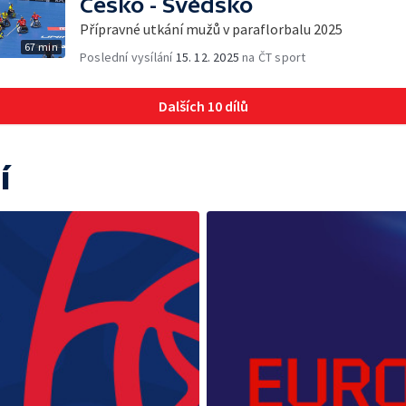
Česko - Švédsko
Přípravné utkání mužů v paraflorbalu 2025
67 min
Poslední vysílání
15. 12. 2025
na ČT sport
Dalších 10 dílů
í