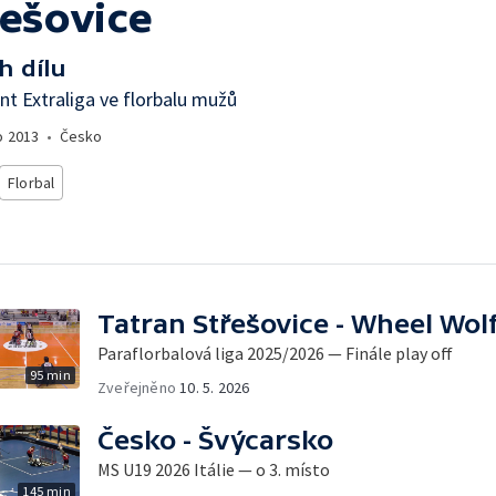
řešovice
h dílu
t Extraliga ve florbalu mužů
o
2013
•
Česko
Florbal
Tatran Střešovice - Wheel Wol
Paraflorbalová liga 2025/2026 — Finále play off
95 min
Zveřejněno
10. 5. 2026
Česko - Švýcarsko
MS U19 2026 Itálie — o 3. místo
145 min