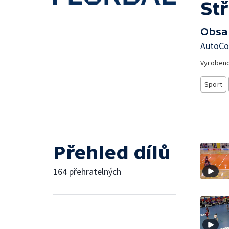
St
Obsa
AutoCon
Vyroben
Sport
Přehled dílů
164 přehratelných