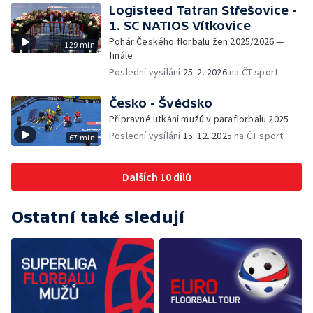
Logisteed Tatran Střešovice -
1. SC NATIOS Vítkovice
Pohár Českého florbalu žen 2025/2026 —
129 min
finále
Poslední vysílání
25. 2. 2026
na ČT sport
Česko - Švédsko
Přípravné utkání mužů v paraflorbalu 2025
Poslední vysílání
15. 12. 2025
na ČT sport
67 min
Dalších 10 dílů
Ostatní také sledují