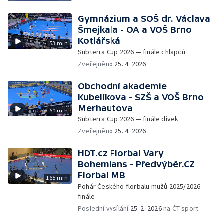
Gymnázium a SOŠ dr. Václava
Šmejkala - OA a VOŠ Brno
Kotlářská
53 min
Subterra Cup 2026 — finále chlapců
Zveřejněno
25. 4. 2026
Obchodní akademie
Kubelíkova - SZŠ a VOŠ Brno
Merhautova
60 min
Subterra Cup 2026 — finále dívek
Zveřejněno
25. 4. 2026
HDT.cz Florbal Vary
Bohemians - Předvýběr.CZ
Florbal MB
165 min
Pohár Českého florbalu mužů 2025/2026 —
finále
Poslední vysílání
25. 2. 2026
na ČT sport