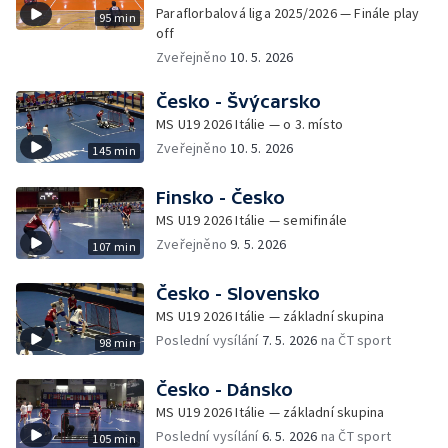
Paraflorbalová liga 2025/2026 — Finále play
95 min
off
Zveřejněno
10. 5. 2026
Česko - Švýcarsko
MS U19 2026 Itálie — o 3. místo
Zveřejněno
10. 5. 2026
145 min
Finsko - Česko
MS U19 2026 Itálie — semifinále
Zveřejněno
9. 5. 2026
107 min
Česko - Slovensko
MS U19 2026 Itálie — základní skupina
Poslední vysílání
7. 5. 2026
na ČT sport
98 min
Česko - Dánsko
MS U19 2026 Itálie — základní skupina
Poslední vysílání
6. 5. 2026
na ČT sport
105 min