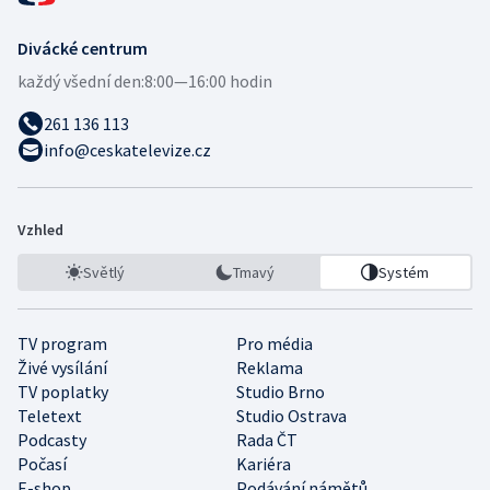
Divácké centrum
každý všední den:
8:00—16:00 hodin
261 136 113
info@ceskatelevize.cz
Vzhled
Světlý
Tmavý
Systém
TV program
Pro média
Živé vysílání
Reklama
TV poplatky
Studio Brno
Teletext
Studio Ostrava
Podcasty
Rada ČT
Počasí
Kariéra
E-shop
Podávání námětů