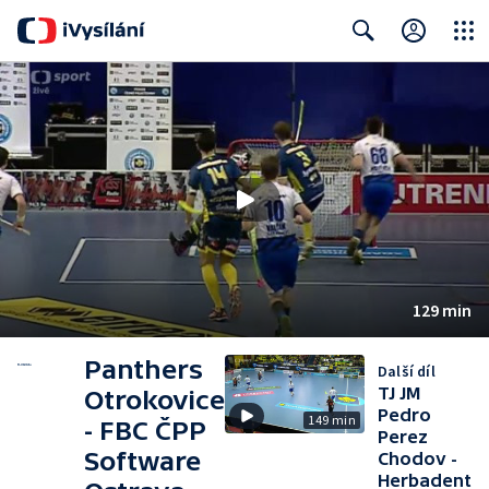
Close
Search
129 min
Panthers
Další díl
TJ JM
Otrokovice
Pedro
149 min
- FBC ČPP
Perez
Software
Chodov -
Herbadent