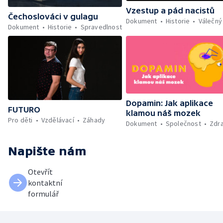
Vzestup a pád nacistů
Čechoslováci v gulagu
Dokument
Historie
Válečný
Dokument
Historie
Spravedlnost
Dopamin: Jak aplikace
FUTURO
klamou náš mozek
Pro děti
Vzdělávací
Záhady
Dokument
Společnost
Zdra
Napište nám
Otevřít
kontaktní
formulář