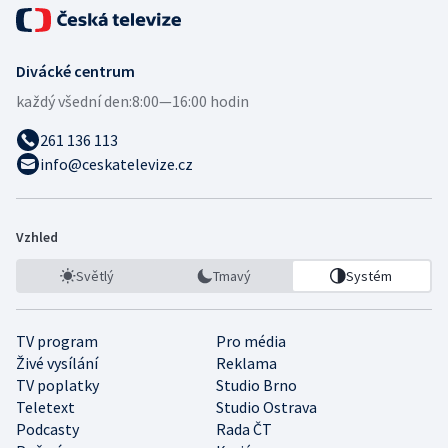
Divácké centrum
každý všední den:
8:00—16:00 hodin
261 136 113
info@ceskatelevize.cz
Vzhled
Světlý
Tmavý
Systém
TV program
Pro média
Živé vysílání
Reklama
TV poplatky
Studio Brno
Teletext
Studio Ostrava
Podcasty
Rada ČT