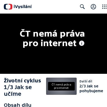
Clos
Search
ČT nemá práva 
pro internet
Životní cyklus
Další díl
ČT nemá práva
1/3 Jak se
2/3 Jak se
pro internet
pohybujeme
učíme
Obsah dílu