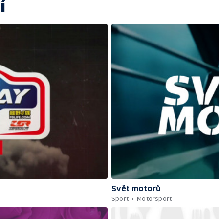
í
Svět motorů
Sport
Motorsport