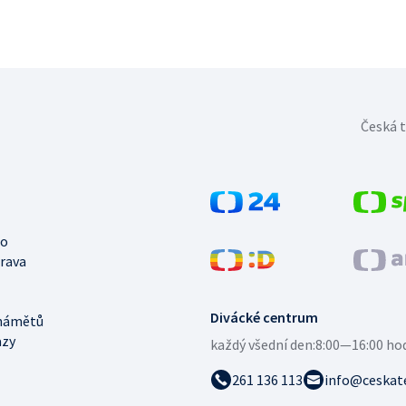
Česká t
no
trava
Divácké centrum
námětů
azy
každý všední den:
8:00—16:00 ho
261 136 113
info@ceskate