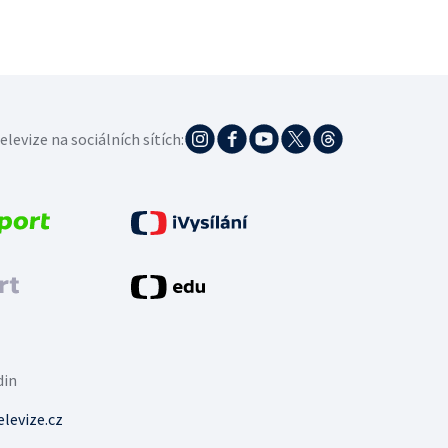
elevize na sociálních sítích:
din
levize.cz