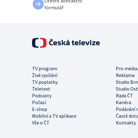
Otevřít kontaktní
formulář
TV program
Pro média
Živé vysílání
Reklama
TV poplatky
Studio Br
Teletext
Studio Os
Podcasty
Rada ČT
Počasí
Kariéra
E-shop
Podávání 
Mobilní a TV aplikace
Časté dot
Vše o ČT
Kontakty