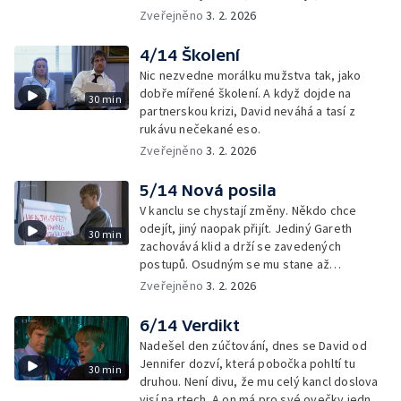
Zveřejněno
3. 2. 2026
4/14 Školení
Nic nezvedne morálku mužstva tak, jako
dobře mířené školení. A když dojde na
30 min
partnerskou krizi, David neváhá a tasí z
rukávu nečekané eso.
Zveřejněno
3. 2. 2026
5/14 Nová posila
V kanclu se chystají změny. Někdo chce
odejít, jiný naopak přijít. Jediný Gareth
30 min
zachovává klid a drží se zavedených
postupů. Osudným se mu stane až
pravidelné večerní povyražení s kolegy v
Zveřejněno
3. 2. 2026
klubu.
6/14 Verdikt
Nadešel den zúčtování, dnes se David od
Jennifer dozví, která pobočka pohltí tu
30 min
druhou. Není divu, že mu celý kancl doslova
visí na rtech. A on má pro své ovečky jednu