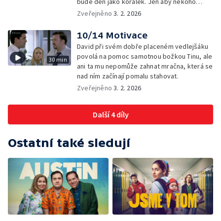
bude den jako korálek. Jen aby někoho
nakonec nebolely kolena.
Zveřejněno
3. 2. 2026
10/14 Motivace
David při svém dobře placeném vedlejšáku
povolá na pomoc samotnou božkou Tinu, ale
30 min
ani ta mu nepomůže zahnat mračna, která se
nad ním začínají pomalu stahovat.
Zveřejněno
3. 2. 2026
Další 4 díly
Ostatní také sledují