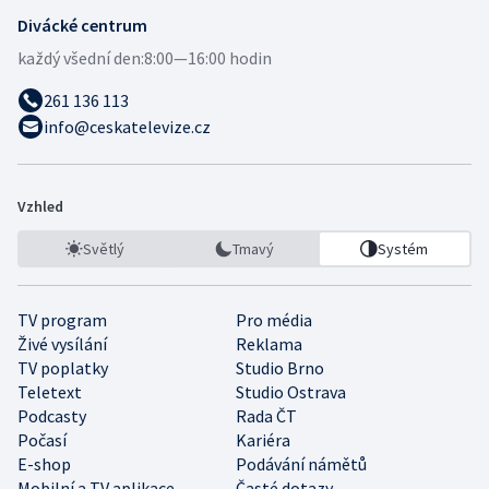
Divácké centrum
každý všední den:
8:00—16:00 hodin
261 136 113
info@ceskatelevize.cz
Vzhled
Světlý
Tmavý
Systém
TV program
Pro média
Živé vysílání
Reklama
TV poplatky
Studio Brno
Teletext
Studio Ostrava
Podcasty
Rada ČT
Počasí
Kariéra
E-shop
Podávání námětů
Mobilní a TV aplikace
Časté dotazy