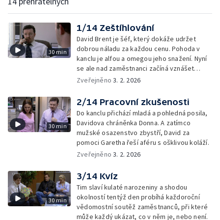
14 přehratelných
1/14 Zeštíhlování
David Brent je šéf, který dokáže udržet
dobrou náladu za každou cenu. Pohoda v
30 min
kanclu je alfou a omegou jeho snažení. Nyní
se ale nad zaměstnanci začíná vznášet
hrozba propouštění.
Zveřejněno
3. 2. 2026
2/14 Pracovní zkušenosti
Do kanclu přichází mladá a pohledná posila,
Davidova chráněnka Donna. A zatímco
30 min
mužské osazenstvo zbystří, David za
pomoci Garetha řeší aféru s ošklivou koláží.
Zveřejněno
3. 2. 2026
3/14 Kvíz
Tim slaví kulaté narozeniny a shodou
okolností tentýž den probíhá každoroční
30 min
vědomostní soutěž zaměstnanců, při které
může každý ukázat, co v něm je, nebo není.