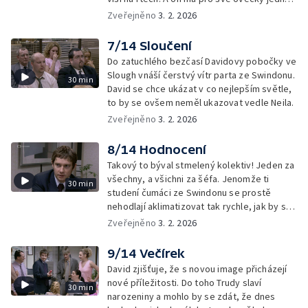
dobrou a jednu špatnou zprávu.
Zveřejněno
3. 2. 2026
7/14 Sloučení
Do zatuchlého bezčasí Davidovy pobočky ve
Slough vnáší čerstvý vítr parta ze Swindonu.
30 min
David se chce ukázat v co nejlepším světle,
to by se ovšem neměl ukazovat vedle Neila.
Zveřejněno
3. 2. 2026
8/14 Hodnocení
Takový to býval stmelený kolektiv! Jeden za
všechny, a všichni za šéfa. Jenomže ti
30 min
studení čumáci ze Swindonu se prostě
nehodlají aklimatizovat tak rychle, jak by si
David přál.
Zveřejněno
3. 2. 2026
9/14 Večírek
David zjišťuje, že s novou image přicházejí
nové příležitosti. Do toho Trudy slaví
30 min
narozeniny a mohlo by se zdát, že dnes