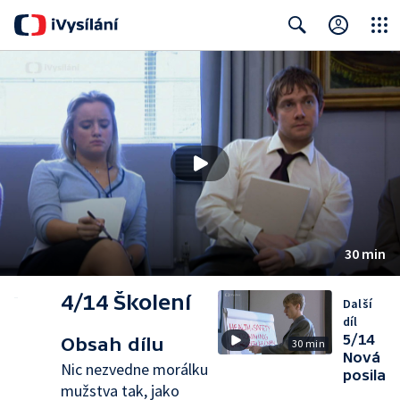
Close
Search
30 min
4/14 Školení
Další
díl
5/14
Obsah dílu
30 min
Nová
Nic nezvedne morálku
posila
mužstva tak, jako