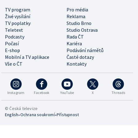
TV program
Pro média
Živé vysílání
Reklama
TV poplatky
Studio Brno
Teletext
Studio Ostrava
Podcasty
Rada ČT
Počasí
Kariéra
E-shop
Podávání námětů
Mobilní a TV aplikace
Časté dotazy
Vše o ČT
Kontakty
Instagram
Facebook
YouTube
X
Threads
© Česká televize
•
•
English
Ochrana soukromí
Přístupnost