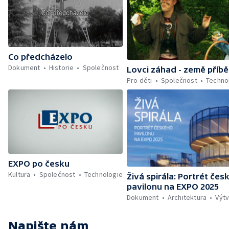
Co předcházelo
Dokument
Historie
Společnost
Lovci záhad - země příb
Pro děti
Společnost
Techno
EXPO po česku
Kultura
Společnost
Technologie
Živá spirála: Portrét čes
pavilonu na EXPO 2025
Dokument
Architektura
Výt
Napište nám