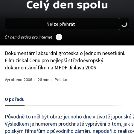
Celý den spolu
Nelze přehrát
ČT nemá práva pro internet
Dokumentární absurdní groteska o jednom nesetkání.
Film získal Cenu pro nejlepší středoevropský
dokumentární film na MFDF Jihlava 2006
Vyrobeno
2006
•
26 min
•
Polsko
O pořadu
Původně to měl být obraz jednoho dne v životě japonské 
Výsledkem je humorem prodchnuté vyprávění o tom, jak s
polským filmařům z původního záměru nepodařilo realizo