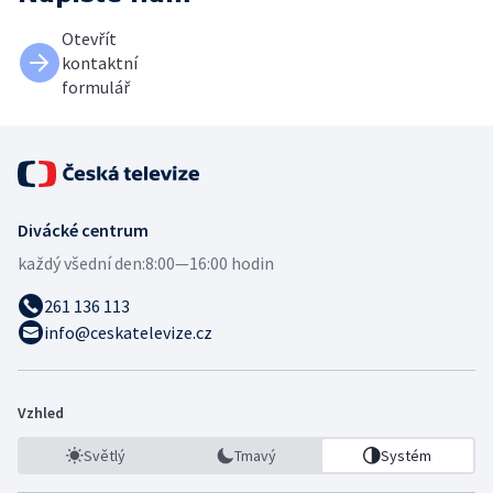
Otevřít
kontaktní
formulář
Divácké centrum
každý všední den:
8:00—16:00 hodin
261 136 113
info@ceskatelevize.cz
Vzhled
Světlý
Tmavý
Systém