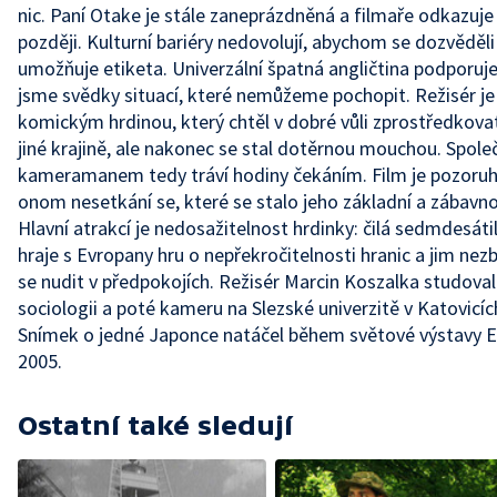
nic. Paní Otake je stále zaneprázdněná a filmaře odkazuje
později. Kulturní bariéry nedovolují, abychom se dozvěděli 
umožňuje etiketa. Univerzální špatná angličtina podporuje
jsme svědky situací, které nemůžeme pochopit. Režisér je
komickým hrdinou, který chtěl v dobré vůli zprostředkovat
jiné krajině, ale nakonec se stal dotěrnou mouchou. Spole
kameramanem tedy tráví hodiny čekáním. Film je pozoru
onom nesetkání se, které se stalo jeho základní a zábavn
Hlavní atrakcí je nedosažitelnost hrdinky: čilá sedmdesáti
hraje s Evropany hru o nepřekročitelnosti hranic a jim nez
se nudit v předpokojích. Režisér Marcin Koszalka studoval
sociologii a poté kameru na Slezské univerzitě v Katovicíc
Snímek o jedné Japonce natáčel během světové výstavy 
2005.
Ostatní také sledují