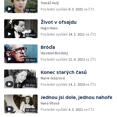
Tomáš Holý
Poslední vysílání
6. 3. 2025
na ČT1
52 min
Život v ofsajdu
Hugo Haas
Poslední vysílání
24. 2. 2021
na ČT1
52 min
Bróďa
Vlastimil Brodský
Poslední vysílání
22. 4. 2022
na ČT1
53 min
Konec starých časů
Marie Glázrová
Poslední vysílání
14. 2. 2020
na ČT1
53 min
Jednou jsi dole, jednou nahoře
Hana Vítová
Poslední vysílání
4. 3. 2022
na ČT1
52 min