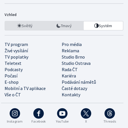
Vzhled
Světlý
Tmavý
Systém
TV program
Pro média
Živé vysílání
Reklama
TV poplatky
Studio Brno
Teletext
Studio Ostrava
Podcasty
Rada ČT
Počasí
Kariéra
E-shop
Podávání námětů
Mobilní a TV aplikace
Časté dotazy
Vše o ČT
Kontakty
Instagram
Facebook
YouTube
X
Threads