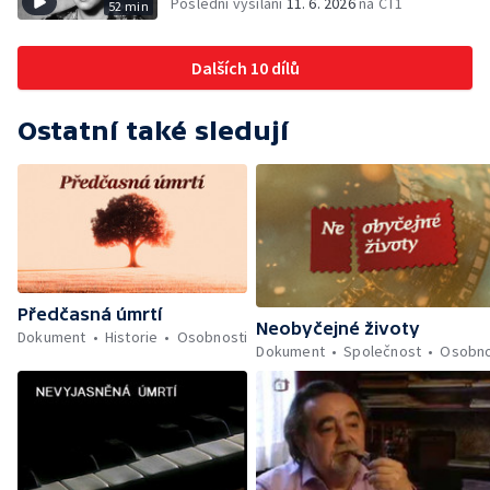
Poslední vysílání
11. 6. 2026
na ČT1
52 min
Dalších 10 dílů
Ostatní také sledují
Předčasná úmrtí
Neobyčejné životy
Dokument
Historie
Osobnosti
Dokument
Společnost
Osobno