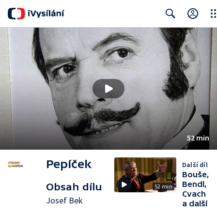
Clo
Search
52 min
Pepíček
Další díl
Bouše,
Bendl,
Obsah dílu
52 min
Cvach
Josef Bek
a další