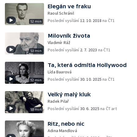
Elegán ve fraku
Raoul Schránil
Poslední vysílání
12. 10. 2018
na ČT1
52 min
Milovník života
Vladimír Ráž
Poslední vysílání
2. 7. 2023
na ČT1
53 min
Ta, která odmítla Hollywood
Lída Baarová
Poslední vysílání
30. 10. 2025
na ČT1
52 min
Velký malý kluk
Radek Pilař
Poslední vysílání
30. 6. 2025
na ČT art
53 min
Ritz, nebo nic
Adina Mandlová