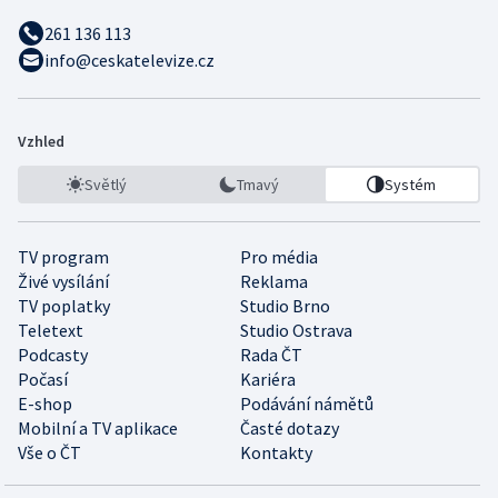
261 136 113
info@ceskatelevize.cz
Vzhled
Světlý
Tmavý
Systém
TV program
Pro média
Živé vysílání
Reklama
TV poplatky
Studio Brno
Teletext
Studio Ostrava
Podcasty
Rada ČT
Počasí
Kariéra
E-shop
Podávání námětů
Mobilní a TV aplikace
Časté dotazy
Vše o ČT
Kontakty