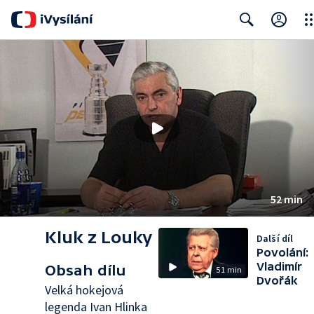
Clo
Search
52 min
Kluk z Louky
Další díl
Povolání:
Vladimír
Obsah dílu
51 min
Dvořák
Velká hokejová
legenda Ivan Hlinka