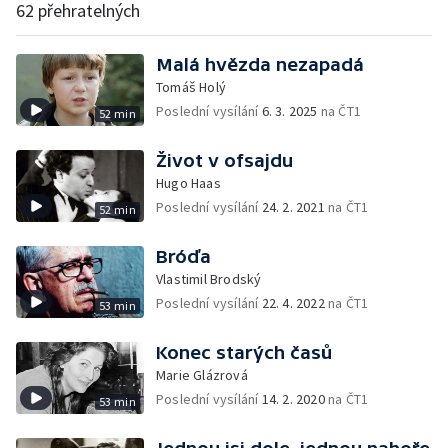
62 přehratelných
Malá hvězda nezapadá
Tomáš Holý
Poslední vysílání
6. 3. 2025
na ČT1
52 min
Život v ofsajdu
Hugo Haas
Poslední vysílání
24. 2. 2021
na ČT1
52 min
Bróďa
Vlastimil Brodský
Poslední vysílání
22. 4. 2022
na ČT1
53 min
Konec starých časů
Marie Glázrová
Poslední vysílání
14. 2. 2020
na ČT1
53 min