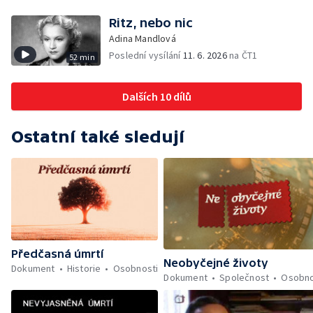
Ritz, nebo nic
Adina Mandlová
Poslední vysílání
11. 6. 2026
na ČT1
52 min
Dalších 10 dílů
Ostatní také sledují
Předčasná úmrtí
Neobyčejné životy
Dokument
Historie
Osobnosti
Dokument
Společnost
Osobno