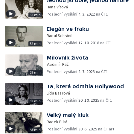
Jednou jsi dole, jednou nahoře
Hana Vítová
Poslední vysílání
4. 3. 2022
na ČT1
52 min
Elegán ve fraku
Raoul Schránil
Poslední vysílání
12. 10. 2018
na ČT1
52 min
Milovník života
Vladimír Ráž
Poslední vysílání
2. 7. 2023
na ČT1
53 min
Ta, která odmítla Hollywood
Lída Baarová
Poslední vysílání
30. 10. 2025
na ČT1
52 min
Velký malý kluk
Radek Pilař
Poslední vysílání
30. 6. 2025
na ČT art
53 min