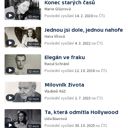
Konec starých časů
Marie Glázrová
Poslední vysílání
14. 2. 2020
na ČT1
53 min
Jednou jsi dole, jednou nahoře
Hana Vítová
Poslední vysílání
4. 3. 2022
na ČT1
52 min
Elegán ve fraku
Raoul Schránil
Poslední vysílání
12. 10. 2018
na ČT1
52 min
Milovník života
Vladimír Ráž
Poslední vysílání
2. 7. 2023
na ČT1
53 min
Ta, která odmítla Hollywood
Lída Baarová
Poslední vysílání
30. 10. 2025
na ČT1
52 min