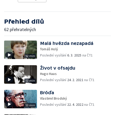
Přehled dílů
62 přehratelných
Malá hvězda nezapadá
Tomáš Holý
Poslední vysílání
6. 3. 2025
na ČT1
52 min
Život v ofsajdu
Hugo Haas
Poslední vysílání
24. 2. 2021
na ČT1
52 min
Bróďa
Vlastimil Brodský
Poslední vysílání
22. 4. 2022
na ČT1
53 min