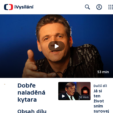
Clos
Search
53 min
Dobře
Další díl
Já si
naladěná
ten
52 min
kytara
život
sním
Obsah dílu
syrovej