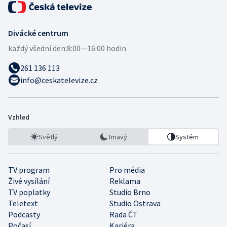
Divácké centrum
každý všední den:
8:00—16:00 hodin
261 136 113
info@ceskatelevize.cz
Vzhled
Světlý
Tmavý
Systém
TV program
Pro média
Živé vysílání
Reklama
TV poplatky
Studio Brno
Teletext
Studio Ostrava
Podcasty
Rada ČT
Počasí
Kariéra