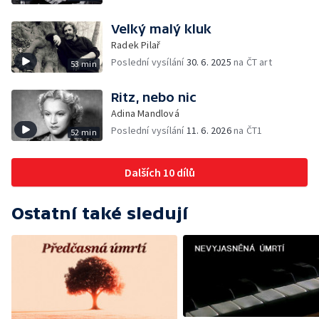
Velký malý kluk
Radek Pilař
Poslední vysílání
30. 6. 2025
na ČT art
53 min
Ritz, nebo nic
Adina Mandlová
Poslední vysílání
11. 6. 2026
na ČT1
52 min
Dalších 10 dílů
Ostatní také sledují