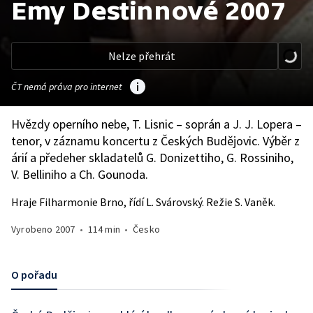
Emy Destinnové 2007
Nelze přehrát
ČT nemá práva pro internet
Hvězdy operního nebe, T. Lisnic – soprán a J. J. Lopera –
tenor, v záznamu koncertu z Českých Budějovic. Výběr z
árií a předeher skladatelů G. Donizettiho, G. Rossiniho,
V. Belliniho a Ch. Gounoda.
Hraje Filharmonie Brno, řídí L. Svárovský. Režie S. Vaněk.
Vyrobeno
2007
•
114 min
•
Česko
O pořadu