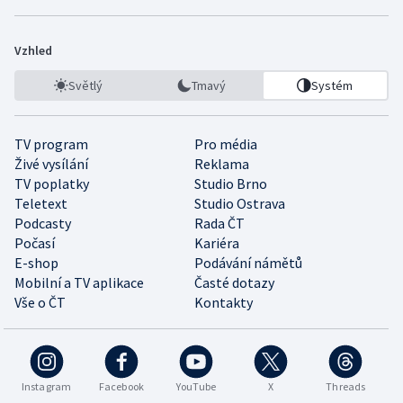
Vzhled
Světlý
Tmavý
Systém
TV program
Pro média
Živé vysílání
Reklama
TV poplatky
Studio Brno
Teletext
Studio Ostrava
Podcasty
Rada ČT
Počasí
Kariéra
E-shop
Podávání námětů
Mobilní a TV aplikace
Časté dotazy
Vše o ČT
Kontakty
Instagram
Facebook
YouTube
X
Threads