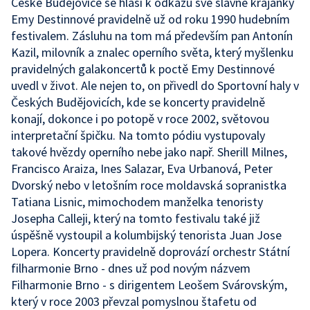
České Budějovice se hlásí k odkazu své slavné krajanky
Emy Destinnové pravidelně už od roku 1990 hudebním
festivalem. Zásluhu na tom má především pan Antonín
Kazil, milovník a znalec operního světa, který myšlenku
pravidelných galakoncertů k poctě Emy Destinnové
uvedl v život. Ale nejen to, on přivedl do Sportovní haly v
Českých Budějovicích, kde se koncerty pravidelně
konají, dokonce i po potopě v roce 2002, světovou
interpretační špičku. Na tomto pódiu vystupovaly
takové hvězdy operního nebe jako např. Sherill Milnes,
Francisco Araiza, Ines Salazar, Eva Urbanová, Peter
Dvorský nebo v letošním roce moldavská sopranistka
Tatiana Lisnic, mimochodem manželka tenoristy
Josepha Calleji, který na tomto festivalu také již
úspěšně vystoupil a kolumbijský tenorista Juan Jose
Lopera. Koncerty pravidelně doprovází orchestr Státní
filharmonie Brno - dnes už pod novým názvem
Filharmonie Brno - s dirigentem Leošem Svárovským,
který v roce 2003 převzal pomyslnou štafetu od