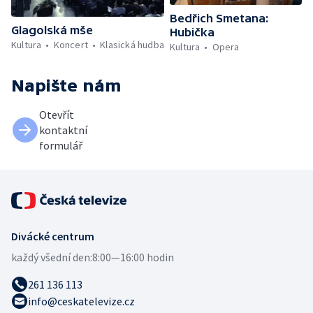
Bedřich Smetana:
Glagolská mše
Hubička
Kultura
Koncert
Klasická hudba
Kultura
Opera
Napište nám
Otevřít
kontaktní
formulář
Divácké centrum
každý všední den:
8:00—16:00 hodin
261 136 113
info@ceskatelevize.cz