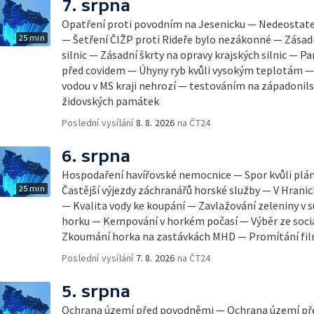
7. srpna
Opatření proti povodním na Jesenicku — Nedeostateč
25 min
— Šetření ČIŽP proti Rideře bylo nezákonné — Zásadn
silnic — Zásadní škrty na opravy krajských silnic — 
před covidem — Úhyny ryb kvůli vysokým teplotám 
vodou v MS kraji nehrozí — testováním na západonil
židovských památek
Poslední vysílání
8. 8. 2026
na ČT24
6. srpna
Hospodaření havířovské nemocnice — Spor kvůli pl
25 min
Častější výjezdy záchranářů horské služby — V Hrani
— Kvalita vody ke koupání — Zavlažování zeleniny v 
horku — Kempování v horkém počasí — Výběr ze sociá
Zkoumání horka na zastávkách MHD — Promítání fi
Poslední vysílání
7. 8. 2026
na ČT24
5. srpna
Ochrana území před povodněmi — Ochrana území př