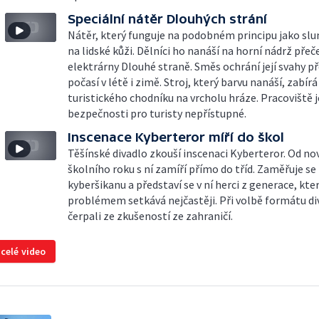
Speciální nátěr Dlouhých strání
Nátěr, který funguje na podobném principu jako sl
na lidské kůži. Dělníci ho nanáší na horní nádrž přeč
elektrárny Dlouhé straně. Směs ochrání její svahy p
počasí v létě i zimě. Stroj, který barvu nanáší, zabírá
turistického chodníku na vrcholu hráze. Pracoviště j
bezpečnosti pro turisty nepřístupné.
Inscenace Kyberteror míří do škol
Těšínské divadlo zkouší inscenaci Kyberteror. Od n
školního roku s ní zamíří přímo do tříd. Zaměřuje se
kyberšikanu a představí se v ní herci z generace, kter
problémem setkává nejčastěji. Při volbě formátu di
čerpali ze zkušeností ze zahraničí.
 celé video