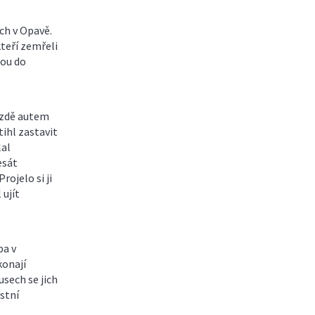
ch v Opavě.
teří zemřeli
sou do
jízdě autem
tihl zastavit
lal
esát
rojelo si ji
 ujít
ba v
konají
usech se jich
astní