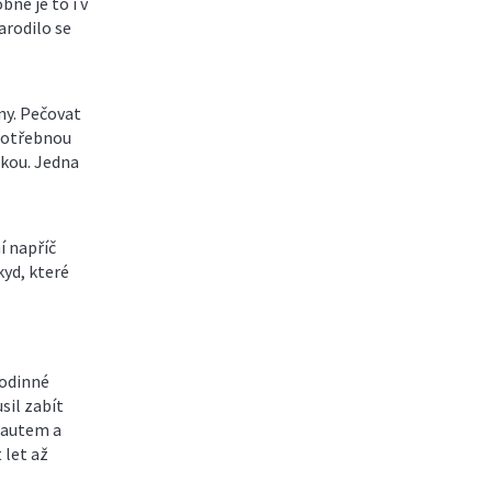
bné je to i v
arodilo se
ny. Pečovat
 potřebnou
ckou. Jedna
í napříč
yd, které
rodinné
sil zabít
 autem a
 let až