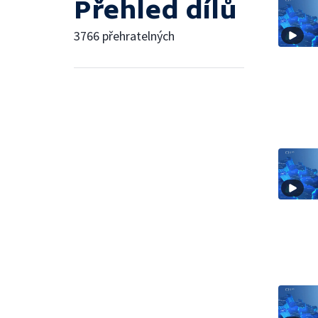
Přehled dílů
3766 přehratelných