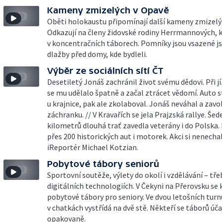
Kameny zmizelých v Opavě
Oběti holokaustu připomínají další kameny zmizelý
Odkazují na členy židovské rodiny Herrmannových, k
v koncentračních táborech. Pomníky jsou vsazené j
dlažby před domy, kde bydleli.
Výběr ze sociálních sítí ČT
Desetiletý Jonáš zachránil život svému dědovi. Při 
se mu udělalo špatně a začal ztrácet vědomí. Auto s
u krajnice, pak ale zkolaboval. Jonáš neváhal a zavo
záchranku. // V Kravařích se jela Prajzská rallye. Šed
kilometrů dlouhá trať zavedla veterány i do Polska. P
přes 200 historických aut i motorek. Akci si nenechal
iReportér Michael Kotzian.
Pobytové tábory seniorů
Sportovní soutěže, výlety do okolí i vzdělávání – tře
digitálních technologiích. V Čekyni na Přerovsku se 
pobytové tábory pro seniory. Ve dvou letošních turn
v chatkách vystřídá na dvě stě. Někteří se táborů úč
opakovaně.