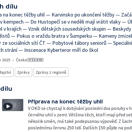
h dílu
a na konec těžby uhlí — Karvinsko po ukončení těžby — Začát
v kempech — Do Hustopečí se v neděli mají vrátit vlaky — Ú
l v krajích — Vznik dětských sousedských skupin — Beskydy
distů — Pokus o vraždu bratra v Šumperku — Kameny zmizel
 ze sociálních sítí ČT — Pobytové tábory seniorů — Speciální
h strání — Inscenace Kyberteror míří do škol
o
2025
•
Česko
ajství
Zprávy
Zprávy z regionů
 dílu
Příprava na konec těžby uhlí
V OKD se chystají k dobývání poslední dva poruby v h
černého uhlí v zemi. Většina těch, kteří mají před se
několik směn, má také podepsanou výpověď. Z šacht
poslednímu červnu 250 lidí. Dalších 150 půjde na po