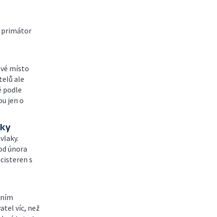
l primátor
své místo
telů ale
ě podle
ou jen o
aky
vlaky.
 od února
 cisteren s
vním
atel víc, než