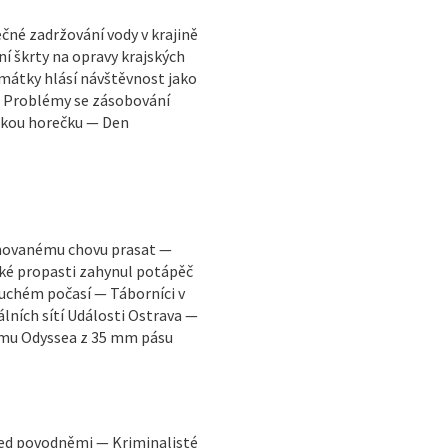
né zadržování vody v krajině
í škrty na opravy krajských
Památky hlásí návštěvnost jako
— Problémy se zásobování
skou horečku — Den
ánovanému chovu prasat —
cké propasti zahynul potápěč
suchém počasí — Táborníci v
lních sítí Události Ostrava —
lmu Odyssea z 35 mm pásu
ed povodněmi — Kriminalisté