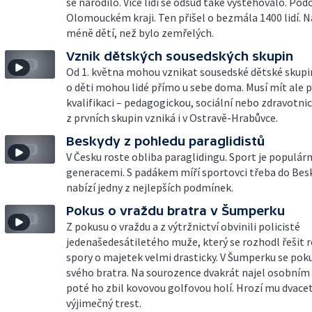
se narodilo. Více lidí se odsud také vystěhovalo. Podo
Olomouckém kraji. Ten přišel o bezmála 1400 lidí. N
méně dětí, než bylo zemřelých.
Vznik dětských sousedských skupin
Od 1. května mohou vznikat sousedské dětské skupi
o děti mohou lidé přímo u sebe doma. Musí mít ale
kvalifikaci – pedagogickou, sociální nebo zdravotni
z prvních skupin vzniká i v Ostravě-Hrabůvce.
Beskydy z pohledu paraglidistů
V Česku roste obliba paraglidingu. Sport je populárn
generacemi. S padákem míří sportovci třeba do Besk
nabízí jedny z nejlepších podmínek.
Pokus o vraždu bratra v Šumperku
Z pokusu o vraždu a z výtržnictví obvinili policisté
jedenašedesátiletého muže, který se rozhodl řešit 
spory o majetek velmi drasticky. V Šumperku se poku
svého bratra. Na sourozence dvakrát najel osobním
poté ho zbil kovovou golfovou holí. Hrozí mu dvacet
výjimečný trest.