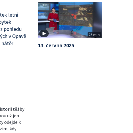
ek letní
bytek
 z pohledu
25 min
ých v Opavě
 nátěr
13. června 2025
istorii těžby
bou už jen
y odejde k
dzim, kdy