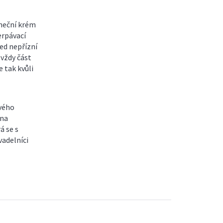
uneční krém
erpávací
řed nepřízní
 vždy část
e tak kvůli
ového
 na
á se s
vadelníci