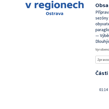
Obsa
Příprav
sezóny 
obyvate
paragli
— Výběr
Dlouhýc
Vyroben
Zpravod
Části
01:14