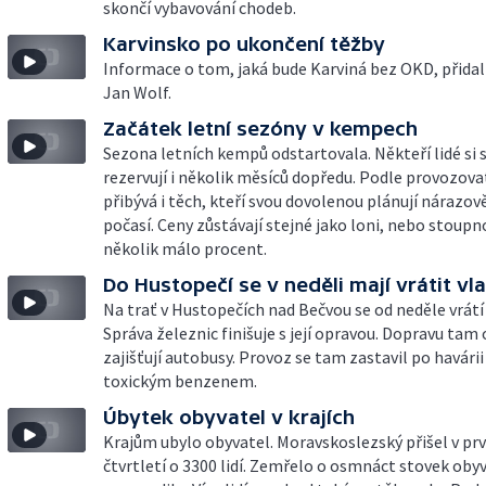
skončí vybavování chodeb.
Karvinsko po ukončení těžby
Informace o tom, jaká bude Karviná bez OKD, přida
Jan Wolf.
Začátek letní sezóny v kempech
Sezona letních kempů odstartovala. Někteří lidé si 
rezervují i několik měsíců dopředu. Podle provozova
přibývá i těch, kteří svou dovolenou plánují nárazov
počasí. Ceny zůstávají stejné jako loni, nebo stoupn
několik málo procent.
Do Hustopečí se v neděli mají vrátit vl
Na trať v Hustopečích nad Bečvou se od neděle vrátí 
Správa železnic finišuje s její opravou. Dopravu tam
zajišťují autobusy. Provoz se tam zastavil po havárii
toxickým benzenem.
Úbytek obyvatel v krajích
Krajům ubylo obyvatel. Moravskoslezský přišel v pr
čtvrtletí o 3300 lidí. Zemřelo o osmnáct stovek obyv