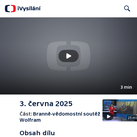
Search
3 min
3. června 2025
Část:
Branně-vědomostní soutěž
25 m
Wolfram
Obsah dílu