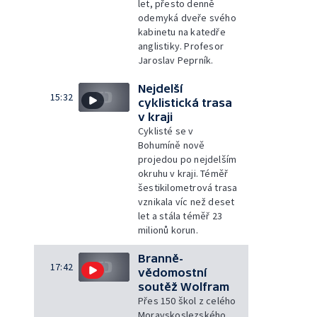
let, přesto denně
odemyká dveře svého
kabinetu na katedře
anglistiky. Profesor
Jaroslav Peprník.
Nejdelší
15:32
cyklistická trasa
v kraji
Cyklisté se v
Bohumíně nově
projedou po nejdelším
okruhu v kraji. Téměř
šestikilometrová trasa
vznikala víc než deset
let a stála téměř 23
milionů korun.
Branně-
17:42
vědomostní
soutěž Wolfram
Přes 150 škol z celého
Moravskoslezského