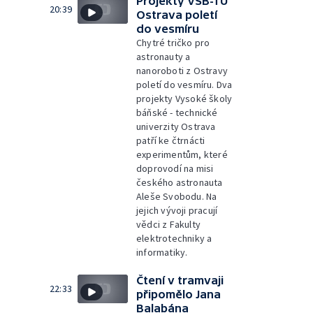
Projekty VŠB-TU
20:39
Ostrava poletí
do vesmíru
Chytré tričko pro
astronauty a
nanoroboti z Ostravy
poletí do vesmíru. Dva
projekty Vysoké školy
báňské - technické
univerzity Ostrava
patří ke čtrnácti
experimentům, které
doprovodí na misi
českého astronauta
Aleše Svobodu. Na
jejich vývoji pracují
vědci z Fakulty
elektrotechniky a
informatiky.
Čtení v tramvaji
22:33
připomělo Jana
Balabána