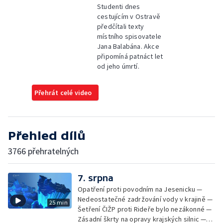
Studenti dnes
cestujícím v Ostravě
předčítali texty
místního spisovatele
Jana Balabána. Akce
připomíná patnáct let
od jeho úmrtí.
Přehrát celé video
Přehled dílů
3766 přehratelných
7. srpna
Opatření proti povodním na Jesenicku —
Nedeostatečné zadržování vody v krajině —
25 min
Šetření ČIŽP proti Rideře bylo nezákonné —
Zásadní škrty na opravy krajských silnic —