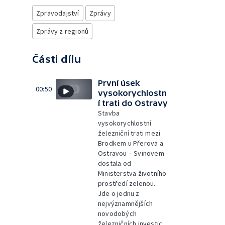
Zpravodajství
Zprávy
Zprávy z regionů
Části dílu
První úsek
00:50
vysokorychlostn
í trati do Ostravy
Stavba
vysokorychlostní
železniční trati mezi
Brodkem u Přerova a
Ostravou – Svinovem
dostala od
Ministerstva životního
prostředí zelenou.
Jde o jednu z
nejvýznamnějších
novodobých
železničních investic.