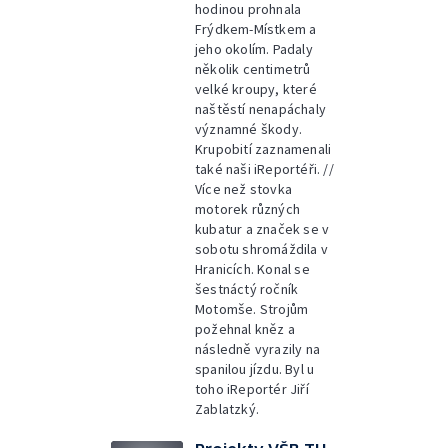
hodinou prohnala
Frýdkem-Místkem a
jeho okolím. Padaly
několik centimetrů
velké kroupy, které
naštěstí nenapáchaly
významné škody.
Krupobití zaznamenali
také naši iReportéři. //
Více než stovka
motorek různých
kubatur a značek se v
sobotu shromáždila v
Hranicích. Konal se
šestnáctý ročník
Motomše. Strojům
požehnal kněz a
následně vyrazily na
spanilou jízdu. Byl u
toho iReportér Jiří
Zablatzký.