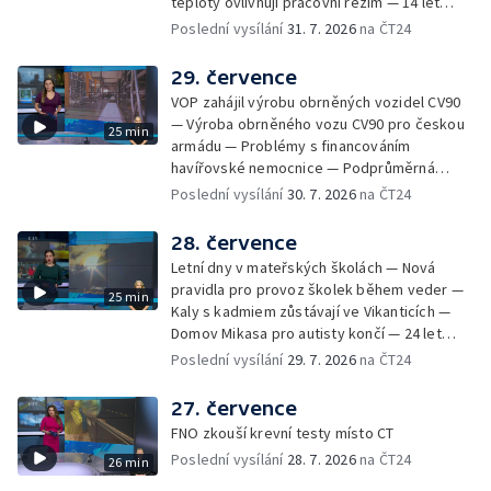
teploty ovlivňují pracovní režim — 14 let
Sladké vzpomínky Opavska
vězení za vraždu ženy ve Staříči/ —
Poslední vysílání
31. 7. 2026
na ČT24
Zhoršená kvalita vody v Bašce a Brušperku
— Podvodník připravil 17 lidí o 4 miliony —
29. července
DPO pořídí 70 nových elektrobusů — V
VOP zahájil výrobu obrněných vozidel CV90
Olomouci přibude 20 elektrobusů —
— Výroba obrněného vozu CV90 pro českou
25 min
Mistryně světa Kneblová zpět v Olomouci —
armádu — Problémy s financováním
Mobilní kurníky pomáhají s kvalitou půdy —
havířovské nemocnice — Podprůměrná
Výběr ze sociálních sítí ČT — Nové varhany v
návštěvnost koupališť v červenci — Do
Poslední vysílání
30. 7. 2026
na ČT24
Rudě u Rýmařova
Česka se vracejí tropické teploty —
Nedostatek krve v transfuzních stanicích —
28. července
Spor kvůli novému chodníku na Keprník —
Letní dny v mateřských školách — Nová
Olomoucké shakespearovské léto
pravidla pro provoz školek během veder —
25 min
Kaly s kadmiem zůstávají ve Vikanticích —
Domov Mikasa pro autisty končí — 24 let
vězení za zapálení ženy — Kybernetický
Poslední vysílání
29. 7. 2026
na ČT24
útok na šumperskou radnici — Pěvecký sbor
Gorol se chystá na festival — Nová
27. července
cyklostezka až na Slovensko — AI pomáhá
FNO zkouší krevní testy místo CT
při endoskopii — Výběr ze sociálních sítí ČT
Poslední vysílání
28. 7. 2026
na ČT24
26 min
— Zemřela baletka Vlasta Pavelcová —
Budoucnost vily Johanna Hückela v Novém