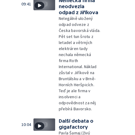
Německá firma
09:41
neodvezla
odpad z Jiříkova
Nelegálně uložený
odpad odveze z
Česka bavorská vláda.
Pět set tun šrotu z
letadel a větrných
elektráren tady
nechala německá
firma Roth
International. Náklad
zůstal v Jiříkově na
Bruntálsku a v Brně-
Horních Heršpicích.
Teď je ale firma v
insolvenci a
odpovědnost za něj
přebírá Bavorsko.
Další debata o
10:04
gigafactory
Pavla Šamaj (živý