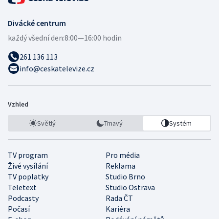
Divácké centrum
každý všední den:
8:00—16:00 hodin
261 136 113
info@ceskatelevize.cz
Vzhled
Světlý
Tmavý
Systém
TV program
Pro média
Živé vysílání
Reklama
TV poplatky
Studio Brno
Teletext
Studio Ostrava
Podcasty
Rada ČT
Počasí
Kariéra