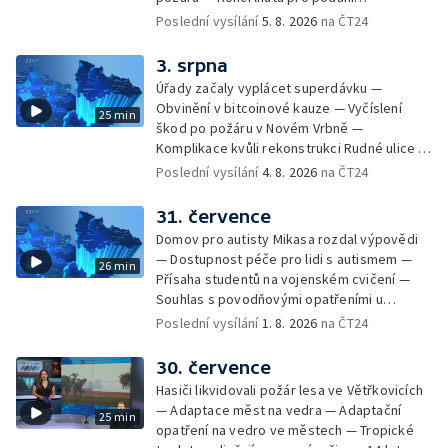
kandidátních listin — Končí lhůta pro podání
Poslední vysílání
5. 8. 2026
na ČT24
kandidátních listin — Vrchní soud zrušil
rozsudek v lihové kauze — Výročí
3. srpna
zavraždění Václava III. v Olomouci — Těžba
Úřady začaly vyplácet superdávku —
unikátní rašeliny pro lázně v Karlově
Obvinění v bitcoinové kauze — Vyčíslení
25 min
Studánce — Výběr ze sociálních sítí ČT —
škod po požáru v Novém Vrbně —
Nový program pro léčbu obezity —
Komplikace kvůli rekonstrukci Rudné ulice —
Olomoucké (nejen) shakespearovské léto
Nárůst zájmu o klimatizace — Výluka vlaků
Poslední vysílání
4. 8. 2026
na ČT24
mezi Jeseníkem a Krnovem —
Protipovodňová opatření v Troubkách —
31. července
Zájem o bydlení na vysokoškolskýc kolejích
Domov pro autisty Mikasa rozdal výpovědi
— Vrcholí sklizeň levandulí
— Dostupnost péče pro lidi s autismem —
26 min
Přísaha studentů na vojenském cvičení —
Souhlas s povodňovými opatřeními u
Troubek — Opravy Rudné omezí dopravu —
Poslední vysílání
1. 8. 2026
na ČT24
Dopady horka na lidské zdraví — Předpověď
počasí na následující dny — Vedra táhnou na
30. července
chladnější místa — Hasiči lokalizovali požár
Hasiči likvidovali požár lesa ve Větřkovicích
lesa na Opavsku — Požáry zemědělské
— Adaptace měst na vedra — Adaptační
25 min
techniky na Olomoucku — Dva roky od
opatření na vedro ve městech — Tropické
požáru škol v Českém Těšíně — Výstava