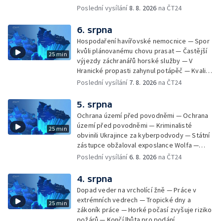
Zásadní škrty na opravy krajských silnic —
Poslední vysílání
8. 8. 2026
na ČT24
Památky hlásí návštěvnost jako před
covidem — Úhyny ryb kvůli vysokým
6. srpna
teplotám — Problémy se zásobování vodou
Hospodaření havířovské nemocnice — Spor
v MS kraji nehrozí — testováním na
kvůli plánovanému chovu prasat — Častější
25 min
západonilskou horečku — Den židovských
výjezdy záchranářů horské služby — V
památek
Hranické propasti zahynul potápěč — Kvalita
vody ke koupání — Zavlažování zeleniny v
Poslední vysílání
7. 8. 2026
na ČT24
suchém počasí — Táborníci v horku —
Kempování v horkém počasí — Výběr ze
5. srpna
sociálních sítí Události Ostrava — Zkoumání
Ochrana území před povodněmi — Ochrana
horka na zastávkách MHD — Promítání filmu
území před povodněmi — Kriminalisté
25 min
Odyssea z 35 mm pásu
obvinili Ukrajince za kyberpodvody — Státní
zástupce obžaloval exposlance Wolfa —
Péče o hospodářská zvířata ve vedrech —
Poslední vysílání
6. 8. 2026
na ČT24
Opět padaly teplotní rekordy — Stěhování
depozitu Vlastivědného muzea Olomouc —
4. srpna
Zakládání nových dětských skupin — Výběr
Dopad veder na vrcholící žně — Práce v
ze sociálních sítí Události Ostrava — Tresty
extrémních vedrech — Tropické dny a
25 min
pro fotbalisty za korupci — Po stopách
zákoník práce — Horké počasí zvyšuje riziko
Gebharda Blüchera
požárů — Končí lhůta pro podání