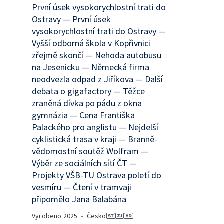
První úsek vysokorychlostní trati do
Ostravy — První úsek
vysokorychlostní trati do Ostravy —
Vyšší odborná škola v Kopřivnici
zřejmě skončí — Nehoda autobusu
na Jesenicku — Německá firma
neodvezla odpad z Jiříkova — Další
debata o gigafactory — Těžce
zraněná dívka po pádu z okna
gymnázia — Cena Františka
Palackého pro anglistu — Nejdelší
cyklistická trasa v kraji — Branně-
vědomostní soutěž Wolfram —
Výběr ze sociálních sítí ČT —
Projekty VŠB-TU Ostrava poletí do
vesmíru — Čtení v tramvaji
připomělo Jana Balabána
Vyrobeno
2025
•
Česko