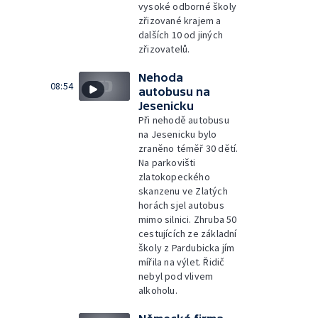
vysoké odborné školy
zřizované krajem a
dalších 10 od jiných
zřizovatelů.
Nehoda
08:54
autobusu na
Jesenicku
Při nehodě autobusu
na Jesenicku bylo
zraněno téměř 30 dětí.
Na parkovišti
zlatokopeckého
skanzenu ve Zlatých
horách sjel autobus
mimo silnici. Zhruba 50
cestujících ze základní
školy z Pardubicka jím
mířila na výlet. Řidič
nebyl pod vlivem
alkoholu.