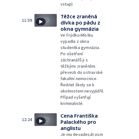
vstup)
Těžce zraněná
11:59
dívka po pádu z
okna gymnázia
Ve Frýdku-Místku
vypadla z okna
studentka gymnázia.
Po ošetření
záchranářů ji s
těžkými zraněními
převezli do ostravské
fakultní nemocnice.
Ředitel školy se k
okolnostem nevyjádřil.
Případ vyšetřují
kriminalisté.
Cena Františka
12:24
Palackého pro
anglistu
Je mu devadesát osm