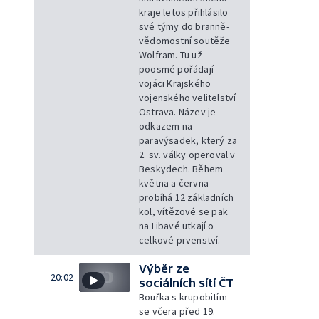
kraje letos přihlásilo
své týmy do branně-
vědomostní soutěže
Wolfram. Tu už
poosmé pořádají
vojáci Krajského
vojenského velitelství
Ostrava. Název je
odkazem na
paravýsadek, který za
2. sv. války operoval v
Beskydech. Během
května a června
probíhá 12 základních
kol, vítězové se pak
na Libavé utkají o
celkové prvenství.
Výběr ze
20:02
sociálních sítí ČT
Bouřka s krupobitím
se včera před 19.