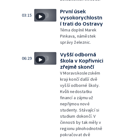
První úsek
03:15
vysokorychlostn
í trati do Ostravy
Téma doplnil Marek
Pinkava, náměstek
správy železnic.
Vyšší odborná
06:29
škola v Kopřivnici
zřejmě skončí
V Moravskoslezském
kraji končí další dvě
vyšší odborné školy.
Kvůli nedostatku
financí a zájmu už
nepřijmou nové
studenty. Stávající si
studium dokončí. V
činnosti by tak měly v
regionu plnohodnotně
pokračovat dvě