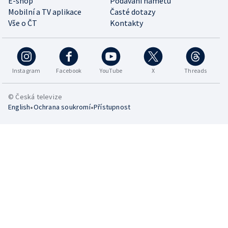
E-shop
Podávání námětů
Mobilní a TV aplikace
Časté dotazy
Vše o ČT
Kontakty
Instagram
Facebook
YouTube
X
Threads
© Česká televize
•
•
English
Ochrana soukromí
Přístupnost