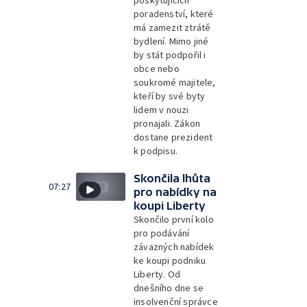
poskytujících
poradenství, které
má zamezit ztrátě
bydlení. Mimo jiné
by stát podpořil i
obce nebo
soukromé majitele,
kteří by své byty
lidem v nouzi
pronajali. Zákon
dostane prezident
k podpisu.
Skončila lhůta
07:27
pro nabídky na
koupi Liberty
Skončilo první kolo
pro podávání
závazných nabídek
ke koupi podniku
Liberty. Od
dnešního dne se
insolvenční správce