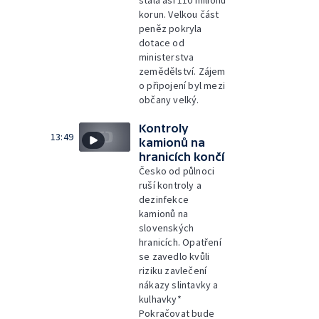
stála asi 110 milionů
korun. Velkou část
peněz pokryla
dotace od
ministerstva
zemědělství. Zájem
o připojení byl mezi
občany velký.
Kontroly
13:49
kamionů na
hranicích končí
Česko od půlnoci
ruší kontroly a
dezinfekce
kamionů na
slovenských
hranicích. Opatření
se zavedlo kvůli
riziku zavlečení
nákazy slintavky a
kulhavky*
Pokračovat bude