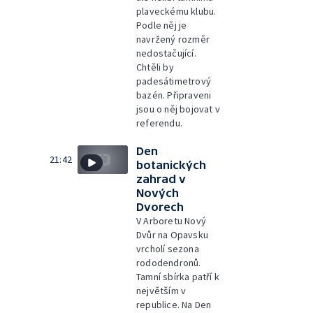
plaveckému klubu.
Podle něj je
navržený rozměr
nedostačující.
Chtěli by
padesátimetrový
bazén. Připraveni
jsou o něj bojovat v
referendu.
Den
21:42
botanických
zahrad v
Nových
Dvorech
V Arboretu Nový
Dvůr na Opavsku
vrcholí sezona
rododendronů.
Tamní sbírka patří k
největším v
republice. Na Den