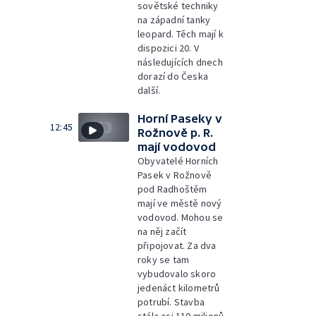
sovětské techniky
na západní tanky
leopard. Těch mají k
dispozici 20. V
následujících dnech
dorazí do Česka
další.
Horní Paseky v
12:45
Rožnově p. R.
mají vodovod
Obyvatelé Horních
Pasek v Rožnově
pod Radhoštěm
mají ve městě nový
vodovod. Mohou se
na něj začít
připojovat. Za dva
roky se tam
vybudovalo skoro
jedenáct kilometrů
potrubí. Stavba