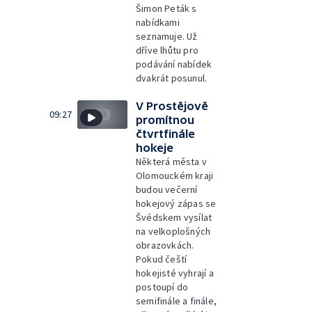
Šimon Peták s
nabídkami
seznamuje. Už
dříve lhůtu pro
podávání nabídek
dvakrát posunul.
V Prostějově
09:27
promítnou
čtvrtfinále
hokeje
Některá města v
Olomouckém kraji
budou večerní
hokejový zápas se
Švédskem vysílat
na velkoplošných
obrazovkách.
Pokud čeští
hokejisté vyhrají a
postoupí do
semifinále a finále,