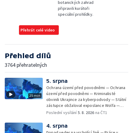
botanických zahrad
připravili kurátoři
speciální prohlídky.
Přehrát celé video
Přehled dílů
3764 přehratelných
5. srpna
Ochrana území před povodněmi — Ochrana
území před povodněmi — Kriminalisté
25 min
obvinili Ukrajince za kyberpodvody — Státní
zástupce obžaloval exposlance Wolfa —
Péče o hospodářská zvířata ve vedrech —
Poslední vysílání
5. 8. 2026
na ČT1
Opět padaly teplotní rekordy — Stěhování
depozitu Vlastivědného muzea Olomouc —
4. srpna
Zakládání nových dětských skupin — Výběr
Dopad veder na vrcholící žně — Práce v