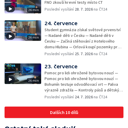
FNO zkouší krevní testy místo CT
při endoskopii — Výběr ze sociálních sítí ČT
Poslední vysílání
28. 7. 2026
na ČT24
26 min
— Zemřela baletka Vlasta Pavelcová —
Budoucnost vily Johanna Hückela v Novém
Jičíně
24. července
Student gymnázia získal světové prvenství
— Nadané děti v Česku — Nadané děti v
26 min
Česku — Začíná stěhování z Hotelového
domu Hlubina — Orlová koupí pozemky pro
rodinné domy — Tatra Trucks na čínském
Poslední vysílání
25. 7. 2026
na ČT24
sankčním seznamu — Vědci zachraňují
karase obecného — Obnova zeleně v
23. července
Komenského sadech — Přehled sociálních
Pomoc pro lidi ohrožené bytovou nouzí —
sítí ČT — Dobrovolný vojenský výcvik
Pomoc pro lidi ohrožené bytovou nouzí —
26 min
studentů na Libavé — Výměna luxfer ve
Bohumín testuje odvodňovací vrt — Paliva
dvoraně Bredy
výrazně zdražila — Kontroly pásů a dětských
sedaček — Výběr ze sociálních sítí ČT —
Poslední vysílání
24. 7. 2026
na ČT24
Nižší trest pro dealera fentanylu — Začíná
festival Štěrkovna Open Music 2026
Dalších 10 dílů