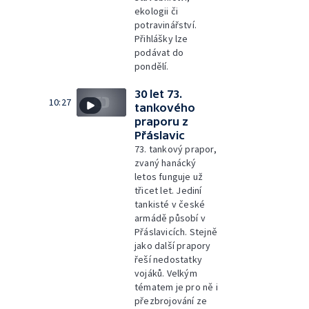
ekologii či
potravinářství.
Přihlášky lze
podávat do
pondělí.
30 let 73.
10:27
tankového
praporu z
Přáslavic
73. tankový prapor,
zvaný hanácký
letos funguje už
třicet let. Jediní
tankisté v české
armádě působí v
Přáslavicích. Stejně
jako další prapory
řeší nedostatky
vojáků. Velkým
tématem je pro ně i
přezbrojování ze