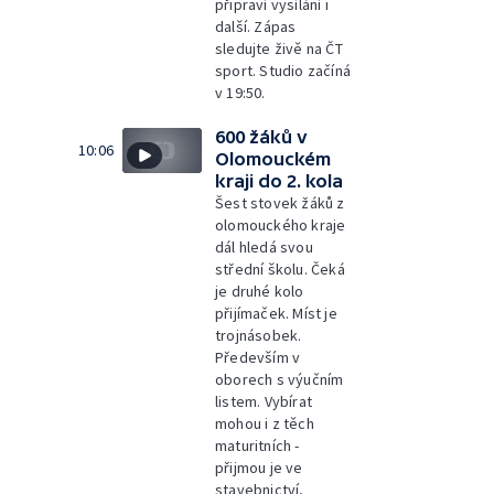
připraví vysílání i
další. Zápas
sledujte živě na ČT
sport. Studio začíná
v 19:50.
600 žáků v
10:06
Olomouckém
kraji do 2. kola
Šest stovek žáků z
olomouckého kraje
dál hledá svou
střední školu. Čeká
je druhé kolo
přijímaček. Míst je
trojnásobek.
Především v
oborech s výučním
listem. Vybírat
mohou i z těch
maturitních -
přijmou je ve
stavebnictví,