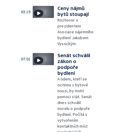
Ceny nájmů
03:19
bytů stoupají
Rozhovor s
prezidentem
Asociace nájemního
bydlení Jakubem
Vysockým.
Senát schválil
07:01
zákon o
podpoře
bydlení
A lidem, kteří se
ocitnou v bytové
nouzi, by mohl
pomoci stát. Senát
dnes schválil
novelu o podpoře
bydlení. Počítá s
vytvořením
kontaktních míst