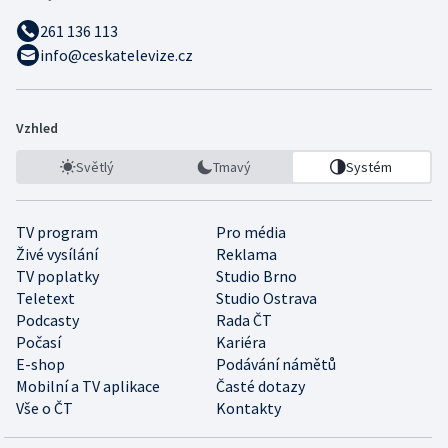
261 136 113
info@ceskatelevize.cz
Vzhled
Světlý
Tmavý
Systém
TV program
Pro média
Živé vysílání
Reklama
TV poplatky
Studio Brno
Teletext
Studio Ostrava
Podcasty
Rada ČT
Počasí
Kariéra
E-shop
Podávání námětů
Mobilní a TV aplikace
Časté dotazy
Vše o ČT
Kontakty