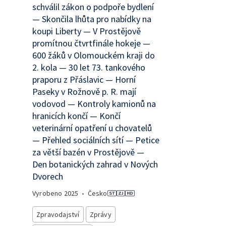
schválil zákon o podpoře bydlení
— Skončila lhůta pro nabídky na
koupi Liberty — V Prostějově
promítnou čtvrtfinále hokeje —
600 žáků v Olomouckém kraji do
2. kola — 30 let 73. tankového
praporu z Přáslavic — Horní
Paseky v Rožnově p. R. mají
vodovod — Kontroly kamionů na
hranicích končí — Končí
veterinární opatření u chovatelů
— Přehled sociálních sítí — Petice
za větší bazén v Prostějově —
Den botanických zahrad v Nových
Dvorech
Vyrobeno
2025
•
Česko
Zpravodajství
Zprávy