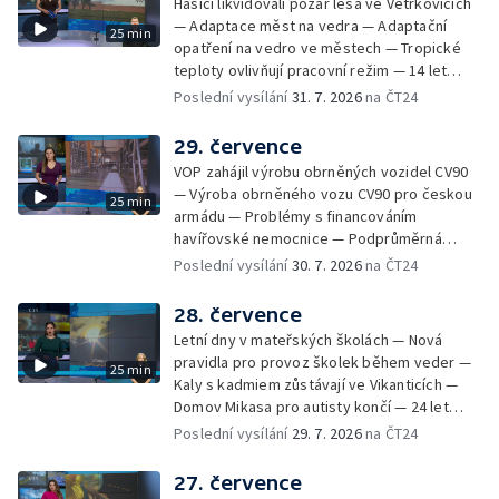
Hasiči likvidovali požár lesa ve Větřkovicích
lesa na Opavsku — Požáry zemědělské
— Adaptace měst na vedra — Adaptační
25 min
techniky na Olomoucku — Dva roky od
opatření na vedro ve městech — Tropické
požáru škol v Českém Těšíně — Výstava
teploty ovlivňují pracovní režim — 14 let
Sladké vzpomínky Opavska
vězení za vraždu ženy ve Staříči/ —
Poslední vysílání
31. 7. 2026
na ČT24
Zhoršená kvalita vody v Bašce a Brušperku
— Podvodník připravil 17 lidí o 4 miliony —
29. července
DPO pořídí 70 nových elektrobusů — V
VOP zahájil výrobu obrněných vozidel CV90
Olomouci přibude 20 elektrobusů —
— Výroba obrněného vozu CV90 pro českou
25 min
Mistryně světa Kneblová zpět v Olomouci —
armádu — Problémy s financováním
Mobilní kurníky pomáhají s kvalitou půdy —
havířovské nemocnice — Podprůměrná
Výběr ze sociálních sítí ČT — Nové varhany v
návštěvnost koupališť v červenci — Do
Poslední vysílání
30. 7. 2026
na ČT24
Rudě u Rýmařova
Česka se vracejí tropické teploty —
Nedostatek krve v transfuzních stanicích —
28. července
Spor kvůli novému chodníku na Keprník —
Letní dny v mateřských školách — Nová
Olomoucké shakespearovské léto
pravidla pro provoz školek během veder —
25 min
Kaly s kadmiem zůstávají ve Vikanticích —
Domov Mikasa pro autisty končí — 24 let
vězení za zapálení ženy — Kybernetický
Poslední vysílání
29. 7. 2026
na ČT24
útok na šumperskou radnici — Pěvecký sbor
Gorol se chystá na festival — Nová
27. července
cyklostezka až na Slovensko — AI pomáhá