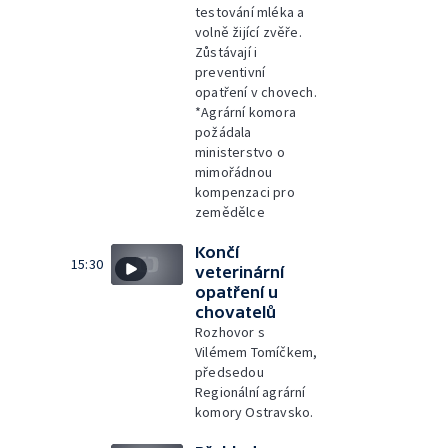
testování mléka a
volně žijící zvěře.
Zůstávají i
preventivní
opatření v chovech.
*Agrární komora
požádala
ministerstvo o
mimořádnou
kompenzaci pro
zemědělce
Končí
15:30
veterinární
opatření u
chovatelů
Rozhovor s
Vilémem Tomíčkem,
předsedou
Regionální agrární
komory Ostravsko.