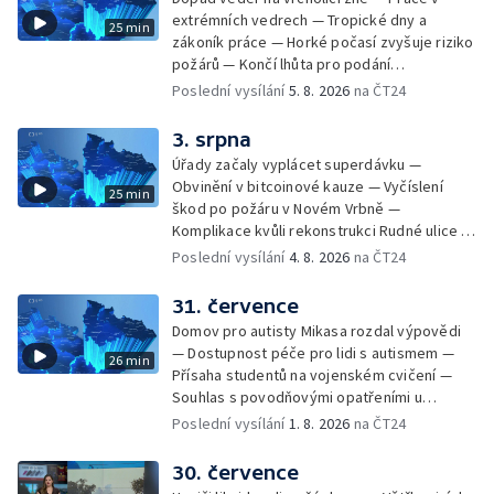
ze sociálních sítí Události Ostrava — Tresty
extrémních vedrech — Tropické dny a
25 min
pro fotbalisty za korupci — Po stopách
zákoník práce — Horké počasí zvyšuje riziko
Gebharda Blüchera
požárů — Končí lhůta pro podání
kandidátních listin — Končí lhůta pro podání
Poslední vysílání
5. 8. 2026
na ČT24
kandidátních listin — Vrchní soud zrušil
rozsudek v lihové kauze — Výročí
3. srpna
zavraždění Václava III. v Olomouci — Těžba
Úřady začaly vyplácet superdávku —
unikátní rašeliny pro lázně v Karlově
Obvinění v bitcoinové kauze — Vyčíslení
25 min
Studánce — Výběr ze sociálních sítí ČT —
škod po požáru v Novém Vrbně —
Nový program pro léčbu obezity —
Komplikace kvůli rekonstrukci Rudné ulice —
Olomoucké (nejen) shakespearovské léto
Nárůst zájmu o klimatizace — Výluka vlaků
Poslední vysílání
4. 8. 2026
na ČT24
mezi Jeseníkem a Krnovem —
Protipovodňová opatření v Troubkách —
31. července
Zájem o bydlení na vysokoškolskýc kolejích
Domov pro autisty Mikasa rozdal výpovědi
— Vrcholí sklizeň levandulí
— Dostupnost péče pro lidi s autismem —
26 min
Přísaha studentů na vojenském cvičení —
Souhlas s povodňovými opatřeními u
Troubek — Opravy Rudné omezí dopravu —
Poslední vysílání
1. 8. 2026
na ČT24
Dopady horka na lidské zdraví — Předpověď
počasí na následující dny — Vedra táhnou na
30. července
chladnější místa — Hasiči lokalizovali požár