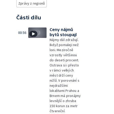
Zprávy z regionů
Části dílu
Ceny nájmů
00:56
bytů stoupají
Nájmy dál zdražují.
Ikdyž pomaleji než
loni. Meziročně
vzrostly většinou
do deseti procent.
Ostrava si i přesto
v rámci velkých
měst drží ceny
nižší. V porovnání s
nejdražšími
lokalitami Prahou a
Brnem má pronájmy
levnější o zhruba
150 korun za metr
čtvereční.