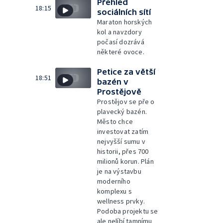
Přehled
18:15
sociálních sítí
Maraton horských
kol a navzdory
počasí dozrává
některé ovoce.
Petice za větší
18:51
bazén v
Prostějově
Prostějov se pře o
plavecký bazén.
Město chce
investovat zatím
nejvyšší sumu v
historii, přes 700
milionů korun. Plán
je na výstavbu
moderního
komplexu s
wellness prvky.
Podoba projektu se
ale nelíbí tamnímu