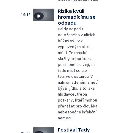
Rizika kvůli
19:18
hromadícímu se
odpadu
Haldy odpadu
odloženého v ulicích -
běžný výjev z
vyplavených obcí a
měst. Technické
služby nepořádek
postupně uklízejí, na
řadu míst se ale
teprve dostanou. V
nahromaděném smetí
bývá i jídlo, a to láká
hlodavce, třeba
potkany, kteří mohou
přenášet pro člověka
nebezpečné infekční
nemoci.
Festival Tady