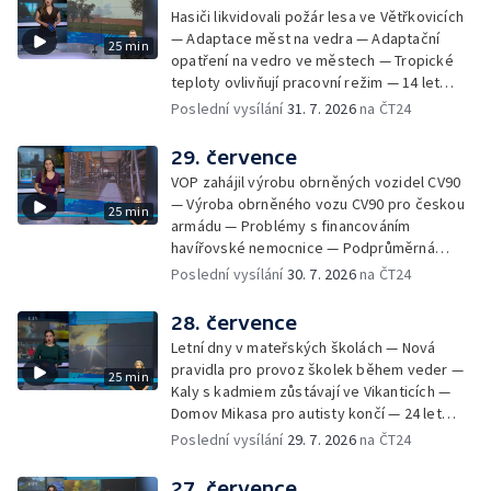
chladnější místa — Hasiči lokalizovali požár
Hasiči likvidovali požár lesa ve Větřkovicích
lesa na Opavsku — Požáry zemědělské
— Adaptace měst na vedra — Adaptační
25 min
techniky na Olomoucku — Dva roky od
opatření na vedro ve městech — Tropické
požáru škol v Českém Těšíně — Výstava
teploty ovlivňují pracovní režim — 14 let
Sladké vzpomínky Opavska
vězení za vraždu ženy ve Staříči/ —
Poslední vysílání
31. 7. 2026
na ČT24
Zhoršená kvalita vody v Bašce a Brušperku
— Podvodník připravil 17 lidí o 4 miliony —
29. července
DPO pořídí 70 nových elektrobusů — V
VOP zahájil výrobu obrněných vozidel CV90
Olomouci přibude 20 elektrobusů —
— Výroba obrněného vozu CV90 pro českou
25 min
Mistryně světa Kneblová zpět v Olomouci —
armádu — Problémy s financováním
Mobilní kurníky pomáhají s kvalitou půdy —
havířovské nemocnice — Podprůměrná
Výběr ze sociálních sítí ČT — Nové varhany v
návštěvnost koupališť v červenci — Do
Poslední vysílání
30. 7. 2026
na ČT24
Rudě u Rýmařova
Česka se vracejí tropické teploty —
Nedostatek krve v transfuzních stanicích —
28. července
Spor kvůli novému chodníku na Keprník —
Letní dny v mateřských školách — Nová
Olomoucké shakespearovské léto
pravidla pro provoz školek během veder —
25 min
Kaly s kadmiem zůstávají ve Vikanticích —
Domov Mikasa pro autisty končí — 24 let
vězení za zapálení ženy — Kybernetický
Poslední vysílání
29. 7. 2026
na ČT24
útok na šumperskou radnici — Pěvecký sbor
Gorol se chystá na festival — Nová
27. července