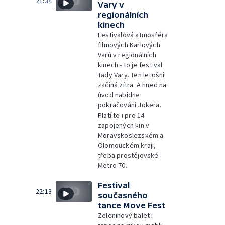
21:34
Vary v
regionálních
kinech
Festivalová atmosféra
filmových Karlových
Varů v regionálních
kinech - to je festival
Tady Vary. Ten letošní
začíná zítra. A hned na
úvod nabídne
pokračování Jokera.
Platí to i pro 14
zapojených kin v
Moravskoslezském a
Olomouckém kraji,
třeba prostějovské
Metro 70.
Festival
22:13
současného
tance Move Fest
Zeleninový balet i