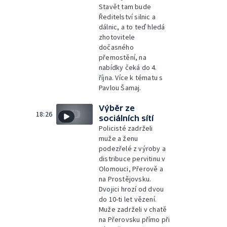
Stavět tam bude
Ředitelství silnic a
dálnic, a to teď hledá
zhotovitele
dočasného
přemostění, na
nabídky čeká do 4.
října. Více k tématu s
Pavlou Šamaj.
Výběr ze
18:26
sociálních sítí
Policisté zadrželi
muže a ženu
podezřelé z výroby a
distribuce pervitinu v
Olomouci, Přerově a
na Prostějovsku.
Dvojici hrozí od dvou
do 10-ti let vězení.
Muže zadrželi v chatě
na Přerovsku přímo při