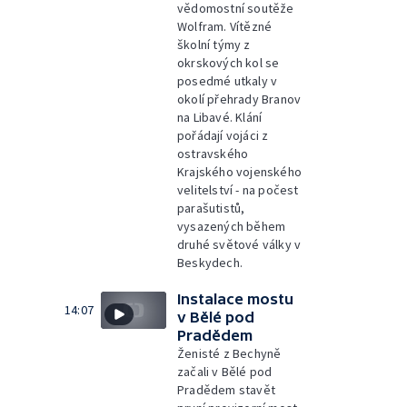
vědomostní soutěže
Wolfram. Vítězné
školní týmy z
okrskových kol se
posedmé utkaly v
okolí přehrady Branov
na Libavé. Klání
pořádají vojáci z
ostravského
Krajského vojenského
velitelství - na počest
parašutistů,
vysazených během
druhé světové války v
Beskydech.
Instalace mostu
14:07
v Bělé pod
Pradědem
Ženisté z Bechyně
začali v Bělé pod
Pradědem stavět