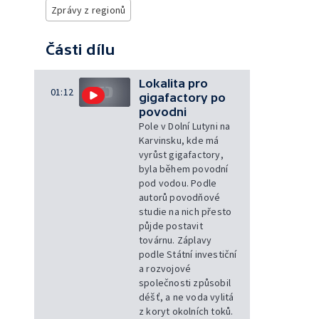
Zprávy z regionů
Části dílu
Lokalita pro
01:12
gigafactory po
povodni
Pole v Dolní Lutyni na
Karvinsku, kde má
vyrůst gigafactory,
byla během povodní
pod vodou. Podle
autorů povodňové
studie na nich přesto
půjde postavit
továrnu. Záplavy
podle Státní investiční
a rozvojové
společnosti způsobil
déšť, a ne voda vylitá
z koryt okolních toků.