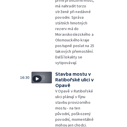
první provizorní most,
má nahradit torzo
stržené při nedávné
povodni. Správa
státních hmotných
rezerv má do
Moravskoslezského a
Olomouckého kraje
postupně poslat na 25
takových přemostění.
Další lokality se
vytipovávají.
Stavba mostu v
16:30
Ratibořské ulici v
Opavě
V Opavě v Ratibořské
ulici plánují v říjnu
stavbu provizorního
mostu - na ten
původní, poškozený
povodní, momentálně
mohou jen chodci.