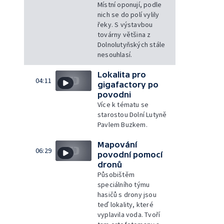
Místní oponují, podle
nich se do polí vylily
řeky. S výstavbou
továrny většina z
Dolnolutyňských stále
nesouhlasí.
Lokalita pro
04:11
gigafactory po
povodni
Více k tématu se
starostou Dolní Lutyně
Pavlem Buzkem.
Mapování
06:29
povodní pomocí
dronů
Působištěm
speciálního týmu
hasičů s drony jsou
teď lokality, které
vyplavila voda. Tvoří