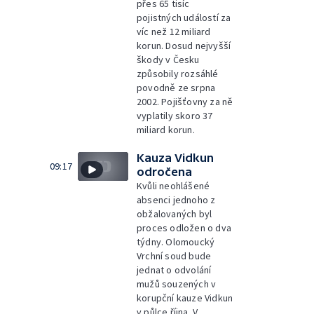
přes 65 tisíc
pojistných událostí za
víc než 12 miliard
korun. Dosud nejvyšší
škody v Česku
způsobily rozsáhlé
povodně ze srpna
2002. Pojišťovny za ně
vyplatily skoro 37
miliard korun.
Kauza Vidkun
09:17
odročena
Kvůli neohlášené
absenci jednoho z
obžalovaných byl
proces odložen o dva
týdny. Olomoucký
Vrchní soud bude
jednat o odvolání
mužů souzených v
korupční kauze Vidkun
v půlce října. V