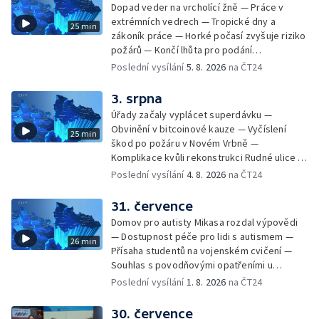
Dopad veder na vrcholící žně — Práce v
ze sociálních sítí Události Ostrava — Tresty
extrémních vedrech — Tropické dny a
25 min
pro fotbalisty za korupci — Po stopách
zákoník práce — Horké počasí zvyšuje riziko
Gebharda Blüchera
požárů — Končí lhůta pro podání
kandidátních listin — Končí lhůta pro podání
Poslední vysílání
5. 8. 2026
na ČT24
kandidátních listin — Vrchní soud zrušil
rozsudek v lihové kauze — Výročí
3. srpna
zavraždění Václava III. v Olomouci — Těžba
Úřady začaly vyplácet superdávku —
unikátní rašeliny pro lázně v Karlově
Obvinění v bitcoinové kauze — Vyčíslení
25 min
Studánce — Výběr ze sociálních sítí ČT —
škod po požáru v Novém Vrbně —
Nový program pro léčbu obezity —
Komplikace kvůli rekonstrukci Rudné ulice —
Olomoucké (nejen) shakespearovské léto
Nárůst zájmu o klimatizace — Výluka vlaků
Poslední vysílání
4. 8. 2026
na ČT24
mezi Jeseníkem a Krnovem —
Protipovodňová opatření v Troubkách —
31. července
Zájem o bydlení na vysokoškolskýc kolejích
Domov pro autisty Mikasa rozdal výpovědi
— Vrcholí sklizeň levandulí
— Dostupnost péče pro lidi s autismem —
26 min
Přísaha studentů na vojenském cvičení —
Souhlas s povodňovými opatřeními u
Troubek — Opravy Rudné omezí dopravu —
Poslední vysílání
1. 8. 2026
na ČT24
Dopady horka na lidské zdraví — Předpověď
počasí na následující dny — Vedra táhnou na
30. července