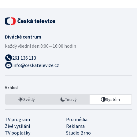
Divácké centrum
každý všední den:
8:00—16:00 hodin
261 136 113
info@ceskatelevize.cz
Vzhled
Světlý
Tmavý
Systém
TV program
Pro média
Živé vysílání
Reklama
TV poplatky
Studio Brno