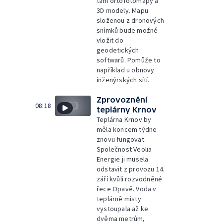
tam ortofotomapy a
3D modely. Mapu
složenou z dronových
snímků bude možné
vložit do
geodetických
softwarů. Pomůže to
například u obnovy
inženýrských sítí.
Zprovoznění
08:18
teplárny Krnov
Teplárna Krnov by
měla koncem týdne
znovu fungovat.
Společnost Veolia
Energie ji musela
odstavit z provozu 14.
září kvůli rozvodněné
řece Opavě. Voda v
teplárně místy
vystoupala až ke
dvěma metrům,