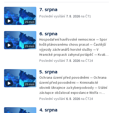
7. srpna
Poslední vysílání
7. 8. 2026
na ČT1
25 min
6. srpna
Hospodaření havířovské nemocnice — Spor
kvůli plánovanému chovu prasat — Častější
25 min
výjezdy záchranářů horské služby — V
Hranické propasti zahynul potápěč — Kvalita
vody ke koupání — Zavlažování zeleniny v
Poslední vysílání
7. 8. 2026
na ČT24
suchém počasí — Táborníci v horku —
Kempování v horkém počasí — Výběr ze
5. srpna
sociálních sítí Události Ostrava — Zkoumání
Ochrana území před povodněmi — Ochrana
horka na zastávkách MHD — Promítání filmu
území před povodněmi — Kriminalisté
25 min
Odyssea z 35 mm pásu
obvinili Ukrajince za kyberpodvody — Státní
zástupce obžaloval exposlance Wolfa —
Péče o hospodářská zvířata ve vedrech —
Poslední vysílání
6. 8. 2026
na ČT24
Opět padaly teplotní rekordy — Stěhování
depozitu Vlastivědného muzea Olomouc —
4. srpna
Zakládání nových dětských skupin — Výběr