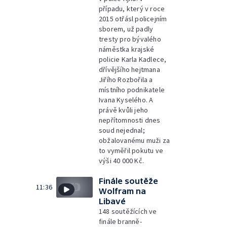
případu, který v roce
2015 otřásl policejním
sborem, už padly
tresty pro bývalého
náměstka krajské
policie Karla Kadlece,
dřívějšího hejtmana
Jiřího Rozbořila a
místního podnikatele
Ivana Kyselého. A
právě kvůli jeho
nepřítomnosti dnes
soud nejednal;
obžalovanému muži za
to vyměřil pokutu ve
výši 40 000 Kč.
Finále soutěže
11:36
Wolfram na
Libavé
148 soutěžících ve
finále branně-