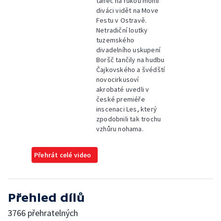
tanec na rukou mohli
diváci vidět na Move
Festu v Ostravě.
Netradiční loutky
tuzemského
divadelního uskupení
Boršč tančily na hudbu
Čajkovského a švédští
novocirkusoví
akrobaté uvedli v
české premiéře
inscenaci Les, který
zpodobnili tak trochu
vzhůru nohama.
Přehrát celé video
Přehled dílů
3766 přehratelných