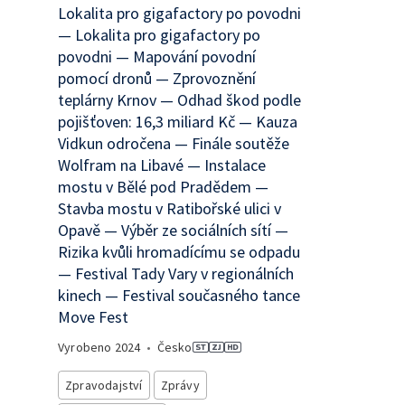
Lokalita pro gigafactory po povodni
— Lokalita pro gigafactory po
povodni — Mapování povodní
pomocí dronů — Zprovoznění
teplárny Krnov — Odhad škod podle
pojišťoven: 16,3 miliard Kč — Kauza
Vidkun odročena — Finále soutěže
Wolfram na Libavé — Instalace
mostu v Bělé pod Pradědem —
Stavba mostu v Ratibořské ulici v
Opavě — Výběr ze sociálních sítí —
Rizika kvůli hromadícímu se odpadu
— Festival Tady Vary v regionálních
kinech — Festival současného tance
Move Fest
Vyrobeno
2024
•
Česko
Zpravodajství
Zprávy