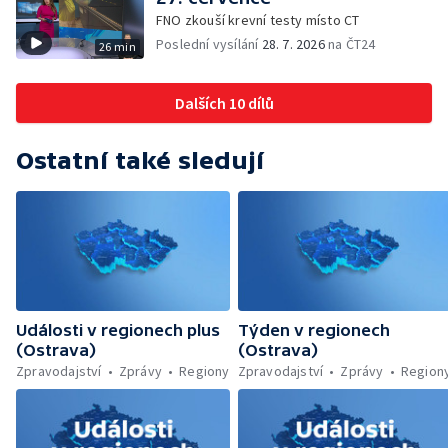
cyklostezka až na Slovensko — AI pomáhá
FNO zkouší krevní testy místo CT
při endoskopii — Výběr ze sociálních sítí ČT
Poslední vysílání
28. 7. 2026
na ČT24
26 min
— Zemřela baletka Vlasta Pavelcová —
Budoucnost vily Johanna Hückela v Novém
Jičíně
Dalších 10 dílů
Ostatní také sledují
Události v regionech plus
Týden v regionech
(Ostrava)
(Ostrava)
Zpravodajství
Zprávy
Regiony
Zpravodajství
Zprávy
Region