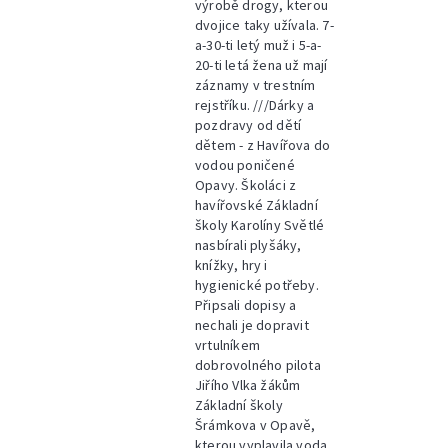
výrobě drogy, kterou
dvojice taky užívala. 7-
a-30-ti letý muž i 5-a-
20-ti letá žena už mají
záznamy v trestním
rejstříku. ///Dárky a
pozdravy od dětí
dětem - z Havířova do
vodou poničené
Opavy. Školáci z
havířovské Základní
školy Karolíny Světlé
nasbírali plyšáky,
knížky, hry i
hygienické potřeby.
Připsali dopisy a
nechali je dopravit
vrtulníkem
dobrovolného pilota
Jiřího Vlka žákům
Základní školy
Šrámkova v Opavě,
kterou vyplavila voda.