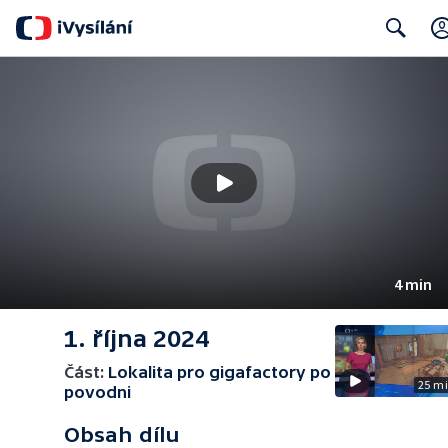
Search
4 min
1. října 2024
Část:
Lokalita pro gigafactory po
25 m
povodni
Obsah dílu