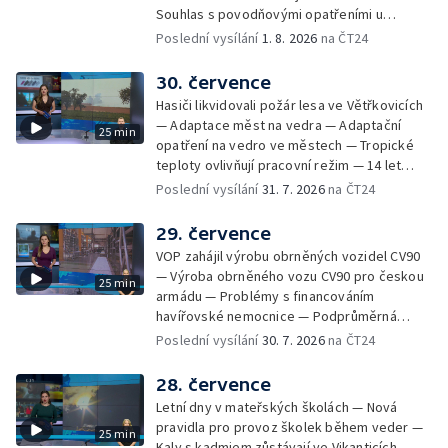
Souhlas s povodňovými opatřeními u
Troubek — Opravy Rudné omezí dopravu —
Poslední vysílání
1. 8. 2026
na ČT24
Dopady horka na lidské zdraví — Předpověď
počasí na následující dny — Vedra táhnou na
30. července
chladnější místa — Hasiči lokalizovali požár
Hasiči likvidovali požár lesa ve Větřkovicích
lesa na Opavsku — Požáry zemědělské
— Adaptace měst na vedra — Adaptační
25 min
techniky na Olomoucku — Dva roky od
opatření na vedro ve městech — Tropické
požáru škol v Českém Těšíně — Výstava
teploty ovlivňují pracovní režim — 14 let
Sladké vzpomínky Opavska
vězení za vraždu ženy ve Staříči/ —
Poslední vysílání
31. 7. 2026
na ČT24
Zhoršená kvalita vody v Bašce a Brušperku
— Podvodník připravil 17 lidí o 4 miliony —
29. července
DPO pořídí 70 nových elektrobusů — V
VOP zahájil výrobu obrněných vozidel CV90
Olomouci přibude 20 elektrobusů —
— Výroba obrněného vozu CV90 pro českou
25 min
Mistryně světa Kneblová zpět v Olomouci —
armádu — Problémy s financováním
Mobilní kurníky pomáhají s kvalitou půdy —
havířovské nemocnice — Podprůměrná
Výběr ze sociálních sítí ČT — Nové varhany v
návštěvnost koupališť v červenci — Do
Poslední vysílání
30. 7. 2026
na ČT24
Rudě u Rýmařova
Česka se vracejí tropické teploty —
Nedostatek krve v transfuzních stanicích —
28. července
Spor kvůli novému chodníku na Keprník —
Letní dny v mateřských školách — Nová
Olomoucké shakespearovské léto
pravidla pro provoz školek během veder —
25 min
Kaly s kadmiem zůstávají ve Vikanticích —