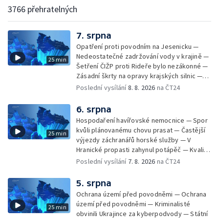
3766 přehratelných
7. srpna
Opatření proti povodním na Jesenicku —
Nedeostatečné zadržování vody v krajině —
25 min
Šetření ČIŽP proti Rideře bylo nezákonné —
Zásadní škrty na opravy krajských silnic —
Zásadní škrty na opravy krajských silnic —
Poslední vysílání
8. 8. 2026
na ČT24
Památky hlásí návštěvnost jako před
covidem — Úhyny ryb kvůli vysokým
6. srpna
teplotám — Problémy se zásobování vodou
Hospodaření havířovské nemocnice — Spor
v MS kraji nehrozí — testováním na
kvůli plánovanému chovu prasat — Častější
25 min
západonilskou horečku — Den židovských
výjezdy záchranářů horské služby — V
památek
Hranické propasti zahynul potápěč — Kvalita
vody ke koupání — Zavlažování zeleniny v
Poslední vysílání
7. 8. 2026
na ČT24
suchém počasí — Táborníci v horku —
Kempování v horkém počasí — Výběr ze
5. srpna
sociálních sítí Události Ostrava — Zkoumání
Ochrana území před povodněmi — Ochrana
horka na zastávkách MHD — Promítání filmu
území před povodněmi — Kriminalisté
25 min
Odyssea z 35 mm pásu
obvinili Ukrajince za kyberpodvody — Státní