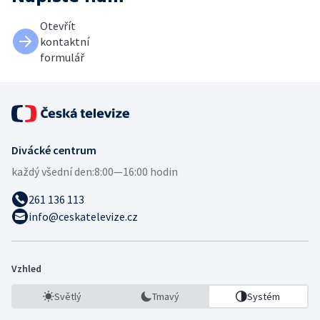
Otevřít
kontaktní
formulář
Divácké centrum
každý všední den:
8:00—16:00 hodin
261 136 113
info@ceskatelevize.cz
Vzhled
Světlý
Tmavý
Systém