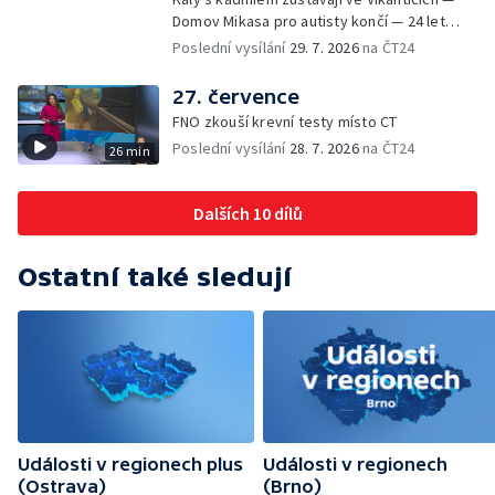
Domov Mikasa pro autisty končí — 24 let
vězení za zapálení ženy — Kybernetický
Poslední vysílání
29. 7. 2026
na ČT24
útok na šumperskou radnici — Pěvecký sbor
Gorol se chystá na festival — Nová
27. července
cyklostezka až na Slovensko — AI pomáhá
FNO zkouší krevní testy místo CT
při endoskopii — Výběr ze sociálních sítí ČT
Poslední vysílání
28. 7. 2026
na ČT24
26 min
— Zemřela baletka Vlasta Pavelcová —
Budoucnost vily Johanna Hückela v Novém
Jičíně
Dalších 10 dílů
Ostatní také sledují
Události v regionech plus
Události v regionech
(Ostrava)
(Brno)