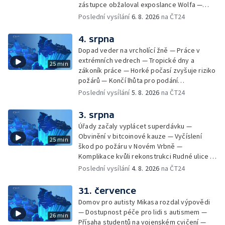
zástupce obžaloval exposlance Wolfa —
Péče o hospodářská zvířata ve vedrech —
Poslední vysílání
6. 8. 2026
na ČT24
Opět padaly teplotní rekordy — Stěhování
depozitu Vlastivědného muzea Olomouc —
4. srpna
Zakládání nových dětských skupin — Výběr
Dopad veder na vrcholící žně — Práce v
ze sociálních sítí Události Ostrava — Tresty
extrémních vedrech — Tropické dny a
25 min
pro fotbalisty za korupci — Po stopách
zákoník práce — Horké počasí zvyšuje riziko
Gebharda Blüchera
požárů — Končí lhůta pro podání
kandidátních listin — Končí lhůta pro podání
Poslední vysílání
5. 8. 2026
na ČT24
kandidátních listin — Vrchní soud zrušil
rozsudek v lihové kauze — Výročí
3. srpna
zavraždění Václava III. v Olomouci — Těžba
Úřady začaly vyplácet superdávku —
unikátní rašeliny pro lázně v Karlově
Obvinění v bitcoinové kauze — Vyčíslení
25 min
Studánce — Výběr ze sociálních sítí ČT —
škod po požáru v Novém Vrbně —
Nový program pro léčbu obezity —
Komplikace kvůli rekonstrukci Rudné ulice —
Olomoucké (nejen) shakespearovské léto
Nárůst zájmu o klimatizace — Výluka vlaků
Poslední vysílání
4. 8. 2026
na ČT24
mezi Jeseníkem a Krnovem —
Protipovodňová opatření v Troubkách —
31. července
Zájem o bydlení na vysokoškolskýc kolejích
Domov pro autisty Mikasa rozdal výpovědi
— Vrcholí sklizeň levandulí
— Dostupnost péče pro lidi s autismem —
26 min
Přísaha studentů na vojenském cvičení —