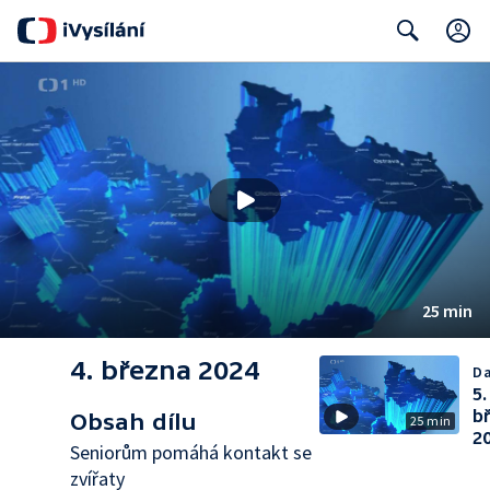
Search
25 min
4. března 2024
Da
5.
b
Obsah dílu
25 min
2
Seniorům pomáhá kontakt se
zvířaty