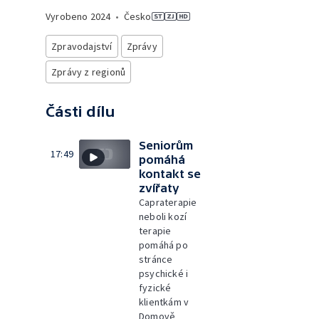
Vyrobeno
2024
•
Česko
Zpravodajství
Zprávy
Zprávy z regionů
Části dílu
Seniorům
17:49
pomáhá
kontakt se
zvířaty
Capraterapie
neboli kozí
terapie
pomáhá po
stránce
psychické i
fyzické
klientkám v
Domově