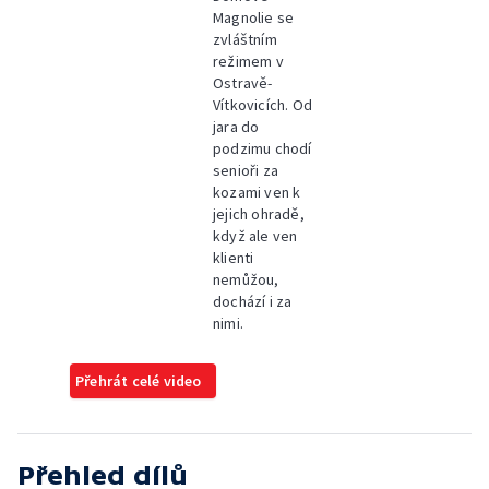
Magnolie se
zvláštním
režimem v
Ostravě-
Vítkovicích. Od
jara do
podzimu chodí
senioři za
kozami ven k
jejich ohradě,
když ale ven
klienti
nemůžou,
dochází i za
nimi.
Přehrát celé video
Přehled dílů