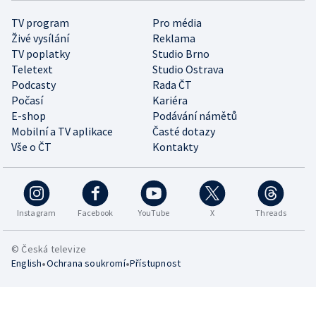
TV program
Pro média
Živé vysílání
Reklama
TV poplatky
Studio Brno
Teletext
Studio Ostrava
Podcasty
Rada ČT
Počasí
Kariéra
E-shop
Podávání námětů
Mobilní a TV aplikace
Časté dotazy
Vše o ČT
Kontakty
Instagram
Facebook
YouTube
X
Threads
© Česká televize
•
•
English
Ochrana soukromí
Přístupnost