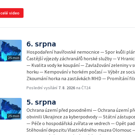
 celé video
6. srpna
Hospodaření havířovské nemocnice — Spor kvůli pl
25 min
Častější výjezdy záchranářů horské služby — V Hrani
— Kvalita vody ke koupání — Zavlažování zeleniny v 
horku — Kempování v horkém počasí — Výběr ze sociá
Zkoumání horka na zastávkách MHD — Promítání fi
Poslední vysílání
7. 8. 2026
na ČT24
5. srpna
Ochrana území před povodněmi — Ochrana území př
25 min
obvinili Ukrajince za kyberpodvody — Státní zástupc
— Péče o hospodářská zvířata ve vedrech — Opět pad
Stěhování depozitu Vlastivědného muzea Olomouc —