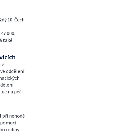
dý 10. Čech.
47 000.
á také
vicích
 v
ové oddělení
matických
dělení
uje na péči
l při nehodě
i pomoci
ho rodiny.