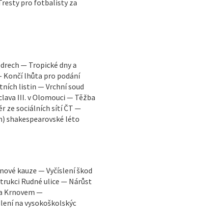
Tresty pro fotbalisty za
edrech — Tropické dny a
— Končí lhůta pro podání
tních listin — Vrchní soud
clava III. v Olomouci — Těžba
r ze sociálních sítí ČT —
n) shakespearovské léto
inové kauze — Vyčíslení škod
rukci Rudné ulice — Nárůst
 a Krnovem —
lení na vysokoškolskýc