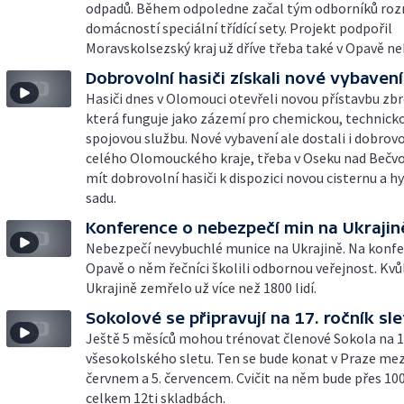
odpadů. Během odpoledne začal tým odborníků roz
domácností speciální třídící sety. Projekt podpořil
Moravskolsezský kraj už dříve třeba také v Opavě ne
Dobrovolní hasiči získali nové vybavení
Hasiči dnes v Olomouci otevřeli novou přístavbu zbr
která funguje jako zázemí pro chemickou, technicko
spojovou službu. Nové vybavení ale dostali i dobrovol
celého Olomouckého kraje, třeba v Oseku nad Bečv
mít dobrovolní hasiči k dispozici novou cisternu a h
sadu.
Konference o nebezpečí min na Ukrajin
Nebezpečí nevybuchlé munice na Ukrajině. Na konfe
Opavě o něm řečníci školili odbornou veřejnost. Kv
Ukrajině zemřelo už více než 1800 lidí.
Sokolové se připravují na 17. ročník sle
Ještě 5 měsíců mohou trénovat členové Sokola na 1
všesokolského sletu. Ten se bude konat v Praze mez
červnem a 5. červencem. Cvičit na něm bude přes 100
celkem 12ti skladbách.