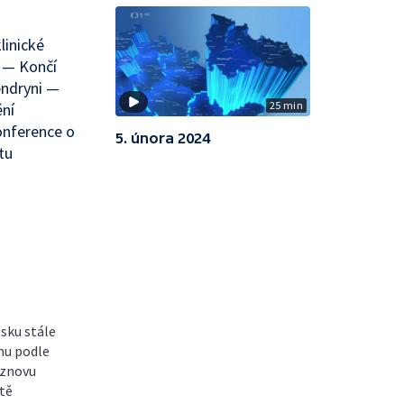
inické
m — Končí
endryni —
25 min
ění
onference o
5. února 2024
tu
esku stále
mu podle
 znovu
ltě