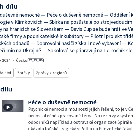
h dílu
 duševně nemocné — Péče o duševně nemocné — Oddělení kl
ogie v Klimkovicích — Sbírka na pozůstalé po strojvedoucí
y na hranicích se Slovenskem — Davis Cup se bude hrát ve V
ské firmy a podnikatelské inkubátory — Pilotní projekt tříd
kých odpadů — Dobrovolní hasiči získali nové vybavení — K
čí min na Ukrajině — Sokolové se připravují na 17. ročník sle
o
2024
•
Česko
ajství
Zprávy
Zprávy z regionů
 dílu
Péče o duševně nemocné
Psychické nemoci a možnosti jejich řešení, to je v Č
nedostatečně zpracované téma. Na rezervy v systé
odborníků například z ostravské organizace Spirála
ukázala loňská tragická střelba na Filozofické faku