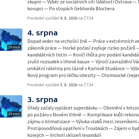
skupin — Výběr ze sociálních sítí Události Ostrava — 
korupci — Po stopách Gebharda Blüchera
Poslední vysílání
6. 8. 2026
na ČT24
4. srpna
Dopad veder na vrcholící žně — Práce v extrémních v
25 min
zákoník práce — Horké počasí zvyšuje riziko požárů 
kandidátních listin — Končí lhůta pro podání kandidá
zrušil rozsudek v lihové kauze — Výročí zavraždění Vá
unikátní rašeliny pro lázně v Karlově Studánce — Výbě
Nový program pro léčbu obezity — Olomoucké (neje
Poslední vysílání
5. 8. 2026
na ČT24
3. srpna
Úřady začaly vyplácet superdávku — Obvinění v bitco
25 min
po požáru v Novém Vrbně — Komplikace kvůli rekonst
zájmu o klimatizace — Výluka vlaků mezi Jeseníkem
Protipovodňová opatření v Troubkách — Zájem o byd
kolejích — Vrcholí sklizeň levandulí