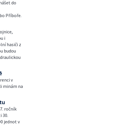
nášet do
bo Příboře.
ojnice,
u i
ní hasiči z
ou budou
ydraulickou
ě
renci v
ůli minám na
tu
7. ročník
i 30.
0 jednot v