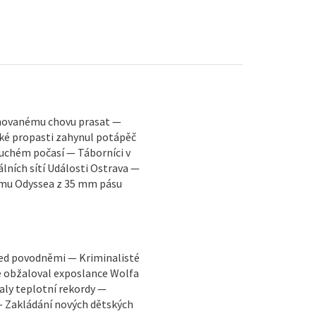
ánovanému chovu prasat —
cké propasti zahynul potápěč
suchém počasí — Táborníci v
lních sítí Události Ostrava —
lmu Odyssea z 35 mm pásu
ed povodněmi — Kriminalisté
e obžaloval exposlance Wolfa
aly teplotní rekordy —
 Zakládání nových dětských