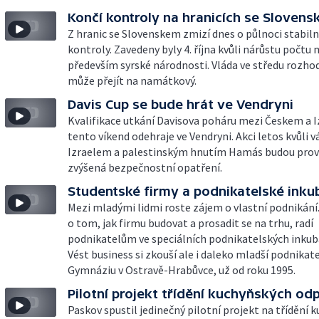
Končí kontroly na hranicích se Sloven
Z hranic se Slovenskem zmizí dnes o půlnoci stabilní
kontroly. Zavedeny byly 4. října kvůli nárůstu počtu
především syrské národnosti. Vláda ve středu rozhod
může přejít na namátkový.
Davis Cup se bude hrát ve Vendryni
Kvalifikace utkání Davisova poháru mezi Českem a 
tento víkend odehraje ve Vendryni. Akci letos kvůli 
Izraelem a palestinským hnutím Hamás budou pro
zvýšená bezpečnostní opatření.
Studentské firmy a podnikatelské inku
Mezi mladými lidmi roste zájem o vlastní podnikání
o tom, jak firmu budovat a prosadit se na trhu, radí
podnikatelům ve speciálních podnikatelských inkub
Vést business si zkouší ale i daleko mladší podnikat
Gymnáziu v Ostravě-Hrabůvce, už od roku 1995.
Pilotní projekt třídění kuchyňských od
Paskov spustil jedinečný pilotní projekt na třídění 