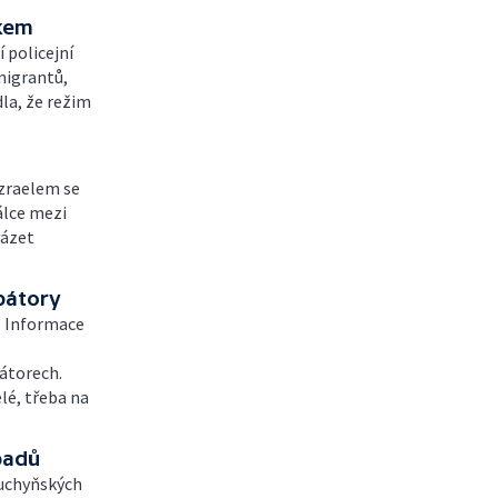
skem
 policejní
 migrantů,
la, že režim
Izraelem se
válce mezi
vázet
bátory
. Informace
átorech.
elé, třeba na
padů
kuchyňských