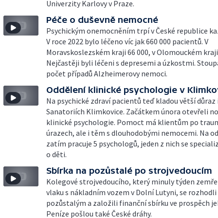
Univerzity Karlovy v Praze.
Péče o duševně nemocné
Psychickým onemocněním trpí v České republice kaž
V roce 2022 bylo léčeno víc jak 660 000 pacientů. V
Moravskoslezském kraji 66 000, v Olomouckém kraji 
Nejčastěji byli léčeni s depresemi a úzkostmi. Stoup
počet případů Alzheimerovy nemoci.
Oddělení klinické psychologie v Klimko
Na psychické zdraví pacientů teď kladou větší důraz i
Sanatoriích Klimkovice. Začátkem února otevřeli n
klinické psychologie. Pomoct má klientům po trau
úrazech, ale i těm s dlouhodobými nemocemi. Na od
zatím pracuje 5 psychologů, jeden z nich se specializ
o děti.
Sbírka na pozůstalé po strojvedoucím
Kolegové strojvedoucího, který minuly týden zemře
vlaku s nákladním vozem v Dolní Lutyni, se rozhodl
pozůstalým a založili finanční sbírku ve prospěch je
Peníze pošlou také České dráhy.