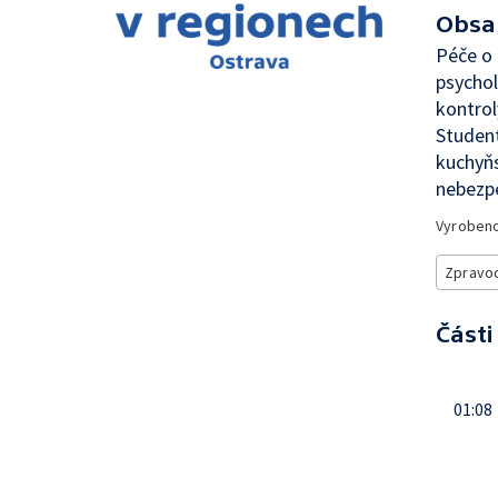
Obsa
Péče o
psychol
kontrol
Student
kuchyňs
nebezpe
Vyroben
Zpravod
Části
01:08