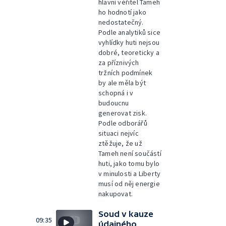
hlavní věřitel Tameh
ho hodnotí jako
nedostatečný.
Podle analytiků sice
vyhlídky huti nejsou
dobré, teoreticky a
za příznivých
tržních podmínek
by ale měla být
schopná i v
budoucnu
generovat zisk.
Podle odborářů
situaci nejvíc
ztěžuje, že už
Tameh není součástí
huti, jako tomu bylo
v minulosti a Liberty
musí od něj energie
nakupovat.
Soud v kauze
09:35
údajného