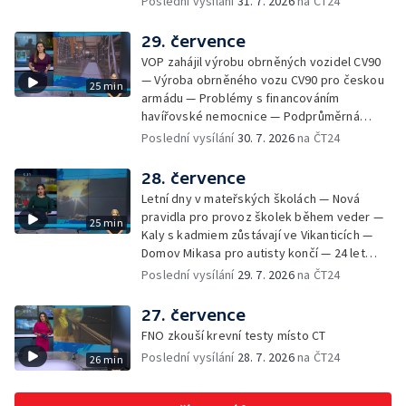
Poslední vysílání
31. 7. 2026
na ČT24
Zhoršená kvalita vody v Bašce a Brušperku
— Podvodník připravil 17 lidí o 4 miliony —
29. července
DPO pořídí 70 nových elektrobusů — V
VOP zahájil výrobu obrněných vozidel CV90
Olomouci přibude 20 elektrobusů —
— Výroba obrněného vozu CV90 pro českou
25 min
Mistryně světa Kneblová zpět v Olomouci —
armádu — Problémy s financováním
Mobilní kurníky pomáhají s kvalitou půdy —
havířovské nemocnice — Podprůměrná
Výběr ze sociálních sítí ČT — Nové varhany v
návštěvnost koupališť v červenci — Do
Poslední vysílání
30. 7. 2026
na ČT24
Rudě u Rýmařova
Česka se vracejí tropické teploty —
Nedostatek krve v transfuzních stanicích —
28. července
Spor kvůli novému chodníku na Keprník —
Letní dny v mateřských školách — Nová
Olomoucké shakespearovské léto
pravidla pro provoz školek během veder —
25 min
Kaly s kadmiem zůstávají ve Vikanticích —
Domov Mikasa pro autisty končí — 24 let
vězení za zapálení ženy — Kybernetický
Poslední vysílání
29. 7. 2026
na ČT24
útok na šumperskou radnici — Pěvecký sbor
Gorol se chystá na festival — Nová
27. července
cyklostezka až na Slovensko — AI pomáhá
FNO zkouší krevní testy místo CT
při endoskopii — Výběr ze sociálních sítí ČT
Poslední vysílání
28. 7. 2026
na ČT24
26 min
— Zemřela baletka Vlasta Pavelcová —
Budoucnost vily Johanna Hückela v Novém
Jičíně