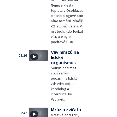
už noc na dnešek.
Nejníže klesla
teplota v Osoblaze.
Meteorologové tam
ráno naměřili téměř
-21 stupňů Celsia. V
místech, kde foukal
vítr, ale bylo
pocitově i -30.
Vliv mrazů na
03:26
lidský
organismus
Souvislosti mezi
současným
počasím a lidským
zdravím objasní
kardiolog a
internista Jiří
Václavík.
Mráz a zvířata
05:47
Mrazivé noci i dny