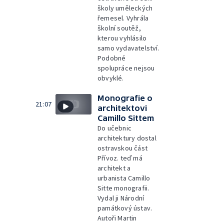
školy uměleckých
řemesel. Vyhrála
školní soutěž,
kterou vyhlásilo
samo vydavatelství.
Podobné
spolupráce nejsou
obvyklé.
Monografie o
21:07
architektovi
Camillo Sittem
Do učebnic
architektury dostal
ostravskou část
Přívoz. teď má
architekt a
urbanista Camillo
Sitte monografii.
Vydal ji Národní
památkový ústav.
Autoři Martin