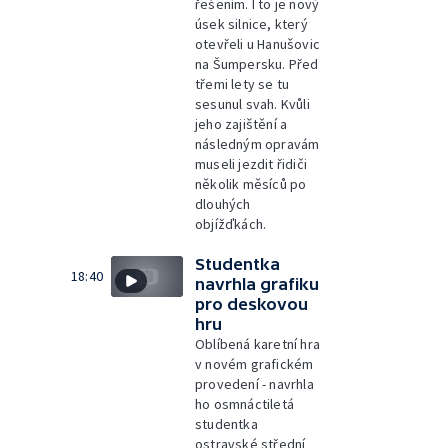
řešením. I to je nový
úsek silnice, který
otevřeli u Hanušovic
na Šumpersku. Před
třemi lety se tu
sesunul svah. Kvůli
jeho zajištění a
následným opravám
museli jezdit řidiči
několik měsíců po
dlouhých
objížďkách.
Studentka
18:40
navrhla grafiku
pro deskovou
hru
Oblíbená karetní hra
v novém grafickém
provedení - navrhla
ho osmnáctiletá
studentka
ostravské střední