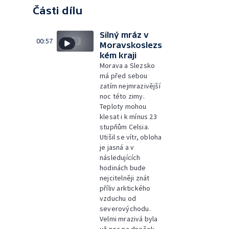
Části dílu
Silný mráz v
00:57
Moravskoslezs
kém kraji
Morava a Slezsko
má před sebou
zatím nejmrazivější
noc této zimy.
Teploty mohou
klesat i k mínus 23
stupňům Celsia.
Utišil se vítr, obloha
je jasná a v
následujících
hodinách bude
nejcitelněji znát
příliv arktického
vzduchu od
severovýchodu.
Velmi mrazivá byla