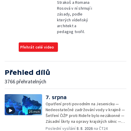
Strakoš a Romana
Rosová v ní shrnují i
zásady, podle
kterých vídeňský
architekt a
pedagog tvořil.
Přehrát celé video
Přehled dílů
3766 přehratelných
7. srpna
Opatření proti povodním na Jesenicku —
Nedeostatečné zadržování vody v krajině —
25 min
Šetření ČIŽP proti Rideře bylo nezákonné —
Zásadní škrty na opravy krajských silnic —
Zásadní škrty na opravy krajských silnic —
Poslední vysílání
8. 8. 2026
na ČT24