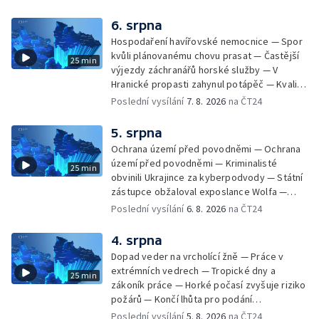
Památky hlásí návštěvnost jako před
covidem — Úhyny ryb kvůli vysokým
6. srpna
teplotám — Problémy se zásobování vodou
Hospodaření havířovské nemocnice — Spor
v MS kraji nehrozí — testováním na
kvůli plánovanému chovu prasat — Častější
25 min
západonilskou horečku — Den židovských
výjezdy záchranářů horské služby — V
památek
Hranické propasti zahynul potápěč — Kvalita
vody ke koupání — Zavlažování zeleniny v
Poslední vysílání
7. 8. 2026
na ČT24
suchém počasí — Táborníci v horku —
Kempování v horkém počasí — Výběr ze
5. srpna
sociálních sítí Události Ostrava — Zkoumání
Ochrana území před povodněmi — Ochrana
horka na zastávkách MHD — Promítání filmu
území před povodněmi — Kriminalisté
25 min
Odyssea z 35 mm pásu
obvinili Ukrajince za kyberpodvody — Státní
zástupce obžaloval exposlance Wolfa —
Péče o hospodářská zvířata ve vedrech —
Poslední vysílání
6. 8. 2026
na ČT24
Opět padaly teplotní rekordy — Stěhování
depozitu Vlastivědného muzea Olomouc —
4. srpna
Zakládání nových dětských skupin — Výběr
Dopad veder na vrcholící žně — Práce v
ze sociálních sítí Události Ostrava — Tresty
extrémních vedrech — Tropické dny a
25 min
pro fotbalisty za korupci — Po stopách
zákoník práce — Horké počasí zvyšuje riziko
Gebharda Blüchera
požárů — Končí lhůta pro podání
kandidátních listin — Končí lhůta pro podání
Poslední vysílání
5. 8. 2026
na ČT24