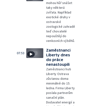
mohou hůř snášet
taky některá
zvířata. Například
exotické druhy v
ostravské
zoologické zahradě
teď chovatelé
nepouštějí do
venkovních výběhů.
Zaměstnanci
07:53
Liberty dnes
do práce
nenastoupili
Zaměstnanci huti
Liberty Ostrava
zůstanou doma
minimálně do 15.
ledna. Firma Liberty
poslala partnerům
sanační plán.
Dodavatel energií a