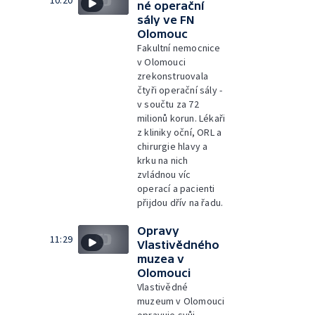
10:20
né operační
sály ve FN
Olomouc
Fakultní nemocnice
v Olomouci
zrekonstruovala
čtyři operační sály -
v součtu za 72
milionů korun. Lékaři
z kliniky oční, ORL a
chirurgie hlavy a
krku na nich
zvládnou víc
operací a pacienti
přijdou dřív na řadu.
Opravy
11:29
Vlastivědného
muzea v
Olomouci
Vlastivědné
muzeum v Olomouci