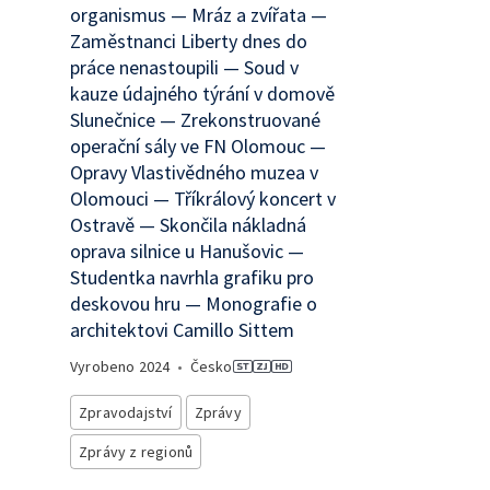
organismus — Mráz a zvířata —
Zaměstnanci Liberty dnes do
práce nenastoupili — Soud v
kauze údajného týrání v domově
Slunečnice — Zrekonstruované
operační sály ve FN Olomouc —
Opravy Vlastivědného muzea v
Olomouci — Tříkrálový koncert v
Ostravě — Skončila nákladná
oprava silnice u Hanušovic —
Studentka navrhla grafiku pro
deskovou hru — Monografie o
architektovi Camillo Sittem
Vyrobeno
2024
•
Česko
Zpravodajství
Zprávy
Zprávy z regionů