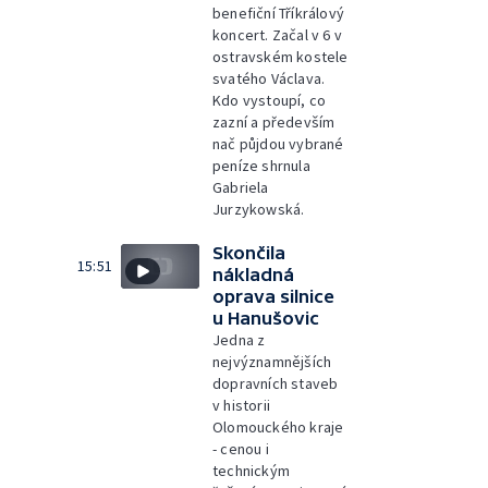
benefiční Tříkrálový
koncert. Začal v 6 v
ostravském kostele
svatého Václava.
Kdo vystoupí, co
zazní a především
nač půjdou vybrané
peníze shrnula
Gabriela
Jurzykowská.
Skončila
15:51
nákladná
oprava silnice
u Hanušovic
Jedna z
nejvýznamnějších
dopravních staveb
v historii
Olomouckého kraje
- cenou i
technickým