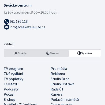
Divácké centrum
každý všední den:
8:00—16:00 hodin
261 136 113
info@ceskatelevize.cz
Vzhled
Světlý
Tmavý
Systém
TV program
Pro média
Živé vysílání
Reklama
TV poplatky
Studio Brno
Teletext
Studio Ostrava
Podcasty
Rada ČT
Počasí
Kariéra
E-shop
Podávání námětů
Mobilní a TV aplikace
Časté dotazy