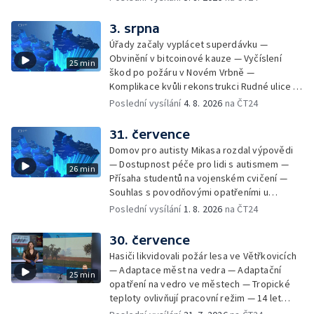
kandidátních listin — Vrchní soud zrušil
rozsudek v lihové kauze — Výročí
3. srpna
zavraždění Václava III. v Olomouci — Těžba
Úřady začaly vyplácet superdávku —
unikátní rašeliny pro lázně v Karlově
Obvinění v bitcoinové kauze — Vyčíslení
25 min
Studánce — Výběr ze sociálních sítí ČT —
škod po požáru v Novém Vrbně —
Nový program pro léčbu obezity —
Komplikace kvůli rekonstrukci Rudné ulice —
Olomoucké (nejen) shakespearovské léto
Nárůst zájmu o klimatizace — Výluka vlaků
Poslední vysílání
4. 8. 2026
na ČT24
mezi Jeseníkem a Krnovem —
Protipovodňová opatření v Troubkách —
31. července
Zájem o bydlení na vysokoškolskýc kolejích
Domov pro autisty Mikasa rozdal výpovědi
— Vrcholí sklizeň levandulí
— Dostupnost péče pro lidi s autismem —
26 min
Přísaha studentů na vojenském cvičení —
Souhlas s povodňovými opatřeními u
Troubek — Opravy Rudné omezí dopravu —
Poslední vysílání
1. 8. 2026
na ČT24
Dopady horka na lidské zdraví — Předpověď
počasí na následující dny — Vedra táhnou na
30. července
chladnější místa — Hasiči lokalizovali požár
Hasiči likvidovali požár lesa ve Větřkovicích
lesa na Opavsku — Požáry zemědělské
— Adaptace měst na vedra — Adaptační
25 min
techniky na Olomoucku — Dva roky od
opatření na vedro ve městech — Tropické
požáru škol v Českém Těšíně — Výstava
teploty ovlivňují pracovní režim — 14 let
Sladké vzpomínky Opavska
vězení za vraždu ženy ve Staříči/ —