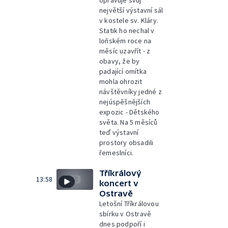
opravuje svůj
největší výstavní sál
v kostele sv. Kláry.
Statik ho nechal v
loňském roce na
měsíc uzavřít - z
obavy, že by
padající omítka
mohla ohrozit
návštěvníky jedné z
nejúspěšnějších
expozic - Dětského
světa. Na 5 měsíců
teď výstavní
prostory obsadili
řemeslníci.
Tříkrálový
13:58
koncert v
Ostravě
Letošní Tříkrálovou
sbírku v Ostravě
dnes podpoří i