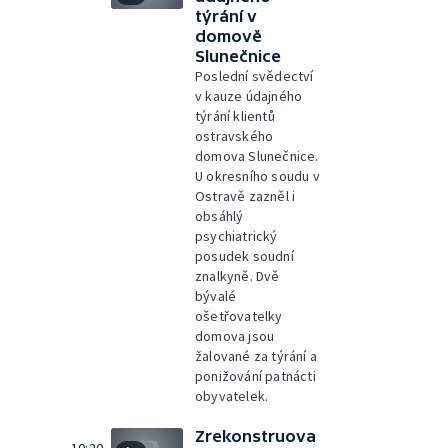
týrání v
domově
Slunečnice
Poslední svědectví
v kauze údajného
týrání klientů
ostravského
domova Slunečnice.
U okresního soudu v
Ostravě zazněl i
obsáhlý
psychiatrický
posudek soudní
znalkyně. Dvě
bývalé
ošetřovatelky
domova jsou
žalované za týrání a
ponižování patnácti
obyvatelek.
Zrekonstruova