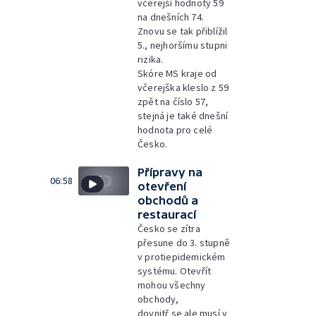
včerejší hodnoty 59
na dnešních 74.
Znovu se tak přiblížil
5., nejhoršímu stupni
rizika.
Skóre MS kraje od
včerejška kleslo z 59
zpět na číslo 57,
stejná je také dnešní
hodnota pro celé
Česko.
Přípravy na
06:58
otevření
obchodů a
restaurací
Česko se zítra
přesune do 3. stupně
v protiepidemickém
systému. Otevřít
mohou všechny
obchody,
dovnitř se ale musí v