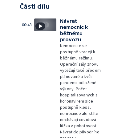
Části dílu
Návrat
00:43
nemocnic k
běžnému
provozu
Nemocnice se
postupně vracejí k
běžnému režimu.
Operační sály znovu
vytěžují také předem
plánované a kvůli
pandemii odložené
výkony. Počet
hospitalizovaných s
koronavirem sice
postupně klesá,
nemocnice ale stále
nechávají covidová
lůžka v pohotovosti.
Návrat do původního