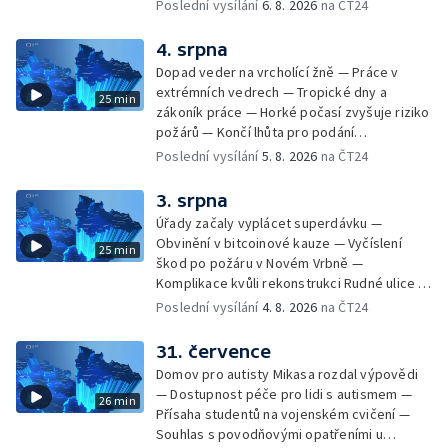
Péče o hospodářská zvířata ve vedrech —
Poslední vysílání
6. 8. 2026
na ČT24
Opět padaly teplotní rekordy — Stěhování
depozitu Vlastivědného muzea Olomouc —
4. srpna
Zakládání nových dětských skupin — Výběr
Dopad veder na vrcholící žně — Práce v
ze sociálních sítí Události Ostrava — Tresty
extrémních vedrech — Tropické dny a
25 min
pro fotbalisty za korupci — Po stopách
zákoník práce — Horké počasí zvyšuje riziko
Gebharda Blüchera
požárů — Končí lhůta pro podání
kandidátních listin — Končí lhůta pro podání
Poslední vysílání
5. 8. 2026
na ČT24
kandidátních listin — Vrchní soud zrušil
rozsudek v lihové kauze — Výročí
3. srpna
zavraždění Václava III. v Olomouci — Těžba
Úřady začaly vyplácet superdávku —
unikátní rašeliny pro lázně v Karlově
Obvinění v bitcoinové kauze — Vyčíslení
25 min
Studánce — Výběr ze sociálních sítí ČT —
škod po požáru v Novém Vrbně —
Nový program pro léčbu obezity —
Komplikace kvůli rekonstrukci Rudné ulice —
Olomoucké (nejen) shakespearovské léto
Nárůst zájmu o klimatizace — Výluka vlaků
Poslední vysílání
4. 8. 2026
na ČT24
mezi Jeseníkem a Krnovem —
Protipovodňová opatření v Troubkách —
31. července
Zájem o bydlení na vysokoškolskýc kolejích
Domov pro autisty Mikasa rozdal výpovědi
— Vrcholí sklizeň levandulí
— Dostupnost péče pro lidi s autismem —
26 min
Přísaha studentů na vojenském cvičení —
Souhlas s povodňovými opatřeními u