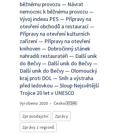
běžnému provozu — Návrat
nemocnic k běžnému provozu —
Vývoj indexu PES — Přípravy na
otevření obchodů a restaurací —
Přípravy na otevření kulturních
zařízení — Přípravy na otevření
knihoven — Dobročinný stánek
nahradili restauratéři — Další unik
do Bečvy — Další unik do Bečvy —
Další unik do Bečvy — Olomoucký
kraj proti DOL — Sníh a výstraha
před ledovkou — Sloup Nejsvětější
Trojice 20 let v UNESCO
Vyrobeno
2020
•
Česko
Zpravodajství
Zprávy
Zprávy z regionů