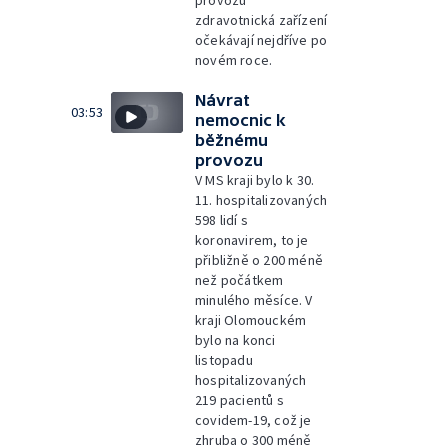
provozu
zdravotnická zařízení
očekávají nejdříve po
novém roce.
Návrat
03:53
nemocnic k
běžnému
provozu
V MS kraji bylo k 30.
11. hospitalizovaných
598 lidí s
koronavirem, to je
přibližně o 200 méně
než počátkem
minulého měsíce. V
kraji Olomouckém
bylo na konci
listopadu
hospitalizovaných
219 pacientů s
covidem-19, což je
zhruba o 300 méně