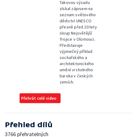
Takovou výsadu
získal zápisem na
seznam světového
dědictví UNESCO
přesně před 20 lety
sloup Nejsvětější
Trojice v Olomouci.
Představuje
výjimečný příklad
sochařského a
architektonického
umění vrcholného
baroka v českých
zemích.
Přehrát celé video
Přehled dílů
3766 přehratelných