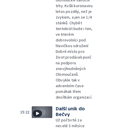
olomoucké vánoční
trhy. Kvůli koronaviru
letos později, než je
zvykem, a jen se 1/4
stánků. Chybět
tentokrát bude i ten,
ve kterém
dobrovolníci pod
hlavičkou sdružení
Dobré místo pro
život prodávali punč
na podporu
znevýhodněných
Olomoučanů.
Obvykle tak v
adventním čase
pomáhali třem
desítkám organizací.
Další unik do
15:22
Bečvy
Už počtvrté za
necelé 3 měsíce