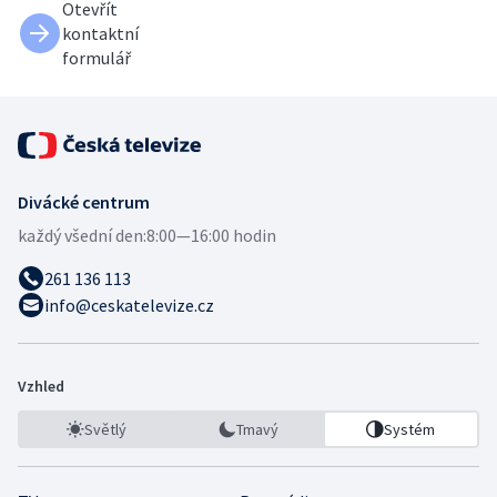
Otevřít
kontaktní
formulář
Divácké centrum
každý všední den:
8:00—16:00 hodin
261 136 113
info@ceskatelevize.cz
Vzhled
Světlý
Tmavý
Systém