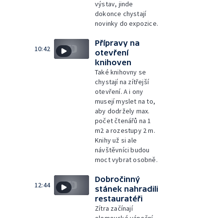
výstav, jinde
dokonce chystají
novinky do expozice.
Přípravy na
10:42
otevření
knihoven
Také knihovny se
chystají na zítřejší
otevření. A i ony
musejí myslet na to,
aby dodržely max.
počet čtenářů na 1
m2 a rozestupy 2 m.
Knihy už si ale
návštěvníci budou
moct vybrat osobně.
Dobročinný
12:44
stánek nahradili
restauratéři
Zítra začínají