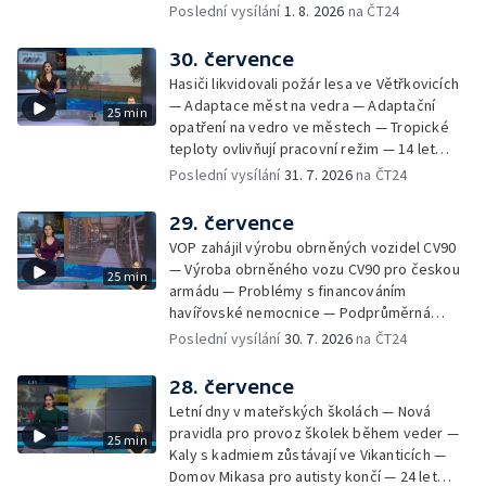
Troubek — Opravy Rudné omezí dopravu —
Poslední vysílání
1. 8. 2026
na ČT24
Dopady horka na lidské zdraví — Předpověď
počasí na následující dny — Vedra táhnou na
30. července
chladnější místa — Hasiči lokalizovali požár
Hasiči likvidovali požár lesa ve Větřkovicích
lesa na Opavsku — Požáry zemědělské
— Adaptace měst na vedra — Adaptační
25 min
techniky na Olomoucku — Dva roky od
opatření na vedro ve městech — Tropické
požáru škol v Českém Těšíně — Výstava
teploty ovlivňují pracovní režim — 14 let
Sladké vzpomínky Opavska
vězení za vraždu ženy ve Staříči/ —
Poslední vysílání
31. 7. 2026
na ČT24
Zhoršená kvalita vody v Bašce a Brušperku
— Podvodník připravil 17 lidí o 4 miliony —
29. července
DPO pořídí 70 nových elektrobusů — V
VOP zahájil výrobu obrněných vozidel CV90
Olomouci přibude 20 elektrobusů —
— Výroba obrněného vozu CV90 pro českou
25 min
Mistryně světa Kneblová zpět v Olomouci —
armádu — Problémy s financováním
Mobilní kurníky pomáhají s kvalitou půdy —
havířovské nemocnice — Podprůměrná
Výběr ze sociálních sítí ČT — Nové varhany v
návštěvnost koupališť v červenci — Do
Poslední vysílání
30. 7. 2026
na ČT24
Rudě u Rýmařova
Česka se vracejí tropické teploty —
Nedostatek krve v transfuzních stanicích —
28. července
Spor kvůli novému chodníku na Keprník —
Letní dny v mateřských školách — Nová
Olomoucké shakespearovské léto
pravidla pro provoz školek během veder —
25 min
Kaly s kadmiem zůstávají ve Vikanticích —
Domov Mikasa pro autisty končí — 24 let