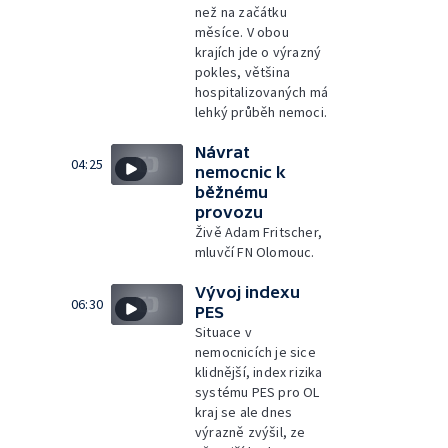
než na začátku
měsíce. V obou
krajích jde o výrazný
pokles, většina
hospitalizovaných má
lehký průběh nemoci.
Návrat
04:25
nemocnic k
běžnému
provozu
Živě Adam Fritscher,
mluvčí FN Olomouc.
Vývoj indexu
06:30
PES
Situace v
nemocnicích je sice
klidnější, index rizika
systému PES pro OL
kraj se ale dnes
výrazně zvýšil, ze