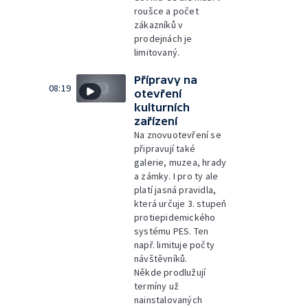
roušce a počet
zákazníků v
prodejnách je
limitovaný.
Přípravy na
08:19
otevření
kulturních
zařízení
Na znovuotevření se
připravují také
galerie, muzea, hrady
a zámky. I pro ty ale
platí jasná pravidla,
která určuje 3. stupeň
protiepidemického
systému PES. Ten
např. limituje počty
návštěvníků.
Někde prodlužují
termíny už
nainstalovaných