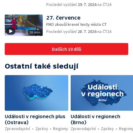
vězení za zapálení ženy — Kybernetický
Poslední vysílání
29. 7. 2026
na ČT24
útok na šumperskou radnici — Pěvecký sbor
Gorol se chystá na festival — Nová
27. července
cyklostezka až na Slovensko — AI pomáhá
FNO zkouší krevní testy místo CT
při endoskopii — Výběr ze sociálních sítí ČT
Poslední vysílání
28. 7. 2026
na ČT24
26 min
— Zemřela baletka Vlasta Pavelcová —
Budoucnost vily Johanna Hückela v Novém
Jičíně
Dalších 10 dílů
Ostatní také sledují
Události v regionech plus
Události v regionech
(Ostrava)
(Brno)
Zpravodajství
Zprávy
Regiony
Zpravodajství
Zprávy
Region