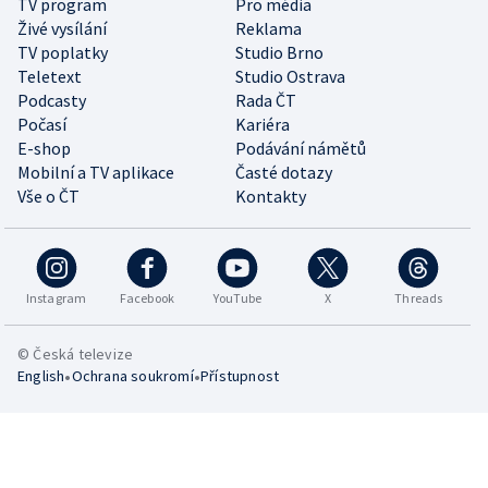
TV program
Pro média
Živé vysílání
Reklama
TV poplatky
Studio Brno
Teletext
Studio Ostrava
Podcasty
Rada ČT
Počasí
Kariéra
E-shop
Podávání námětů
Mobilní a TV aplikace
Časté dotazy
Vše o ČT
Kontakty
Instagram
Facebook
YouTube
X
Threads
© Česká televize
•
•
English
Ochrana soukromí
Přístupnost