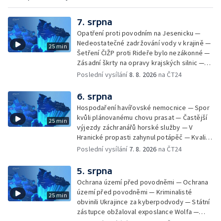
7. srpna
Opatření proti povodním na Jesenicku —
Nedeostatečné zadržování vody v krajině —
25 min
Šetření ČIŽP proti Rideře bylo nezákonné —
Zásadní škrty na opravy krajských silnic —
Zásadní škrty na opravy krajských silnic —
Poslední vysílání
8. 8. 2026
na ČT24
Památky hlásí návštěvnost jako před
covidem — Úhyny ryb kvůli vysokým
6. srpna
teplotám — Problémy se zásobování vodou
Hospodaření havířovské nemocnice — Spor
v MS kraji nehrozí — testováním na
kvůli plánovanému chovu prasat — Častější
25 min
západonilskou horečku — Den židovských
výjezdy záchranářů horské služby — V
památek
Hranické propasti zahynul potápěč — Kvalita
vody ke koupání — Zavlažování zeleniny v
Poslední vysílání
7. 8. 2026
na ČT24
suchém počasí — Táborníci v horku —
Kempování v horkém počasí — Výběr ze
5. srpna
sociálních sítí Události Ostrava — Zkoumání
Ochrana území před povodněmi — Ochrana
horka na zastávkách MHD — Promítání filmu
území před povodněmi — Kriminalisté
25 min
Odyssea z 35 mm pásu
obvinili Ukrajince za kyberpodvody — Státní
zástupce obžaloval exposlance Wolfa —