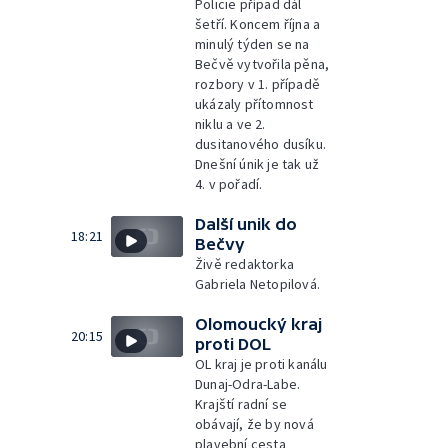
Policie případ dál
šetří. Koncem října a
minulý týden se na
Bečvě vytvořila pěna,
rozbory v 1. případě
ukázaly přítomnost
niklu a ve 2.
dusitanového dusíku.
Dnešní únik je tak už
4. v pořadí.
Další unik do
18:21
Bečvy
Živě redaktorka
Gabriela Netopilová.
Olomoucký kraj
20:15
proti DOL
OL kraj je proti kanálu
Dunaj-Odra-Labe.
Krajští radní se
obávají, že by nová
plavební cesta