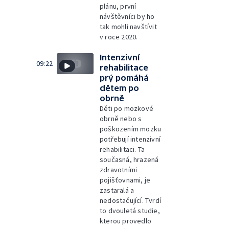
plánu, první
návštěvníci by ho
tak mohli navštívit
v roce 2020.
Intenzivní
09:22
rehabilitace
prý pomáhá
dětem po
obrně
Děti po mozkové
obrně nebo s
poškozením mozku
potřebují intenzivní
rehabilitaci. Ta
současná, hrazená
zdravotními
pojišťovnami, je
zastaralá a
nedostačující. Tvrdí
to dvouletá studie,
kterou provedlo