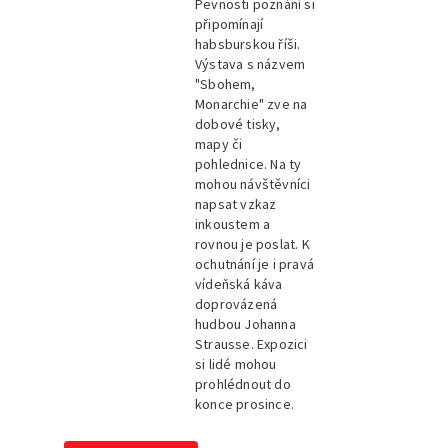
Pevnosti poznání si
připomínají
habsburskou říši.
Výstava s názvem
"Sbohem,
Monarchie" zve na
dobové tisky,
mapy či
pohlednice. Na ty
mohou návštěvníci
napsat vzkaz
inkoustem a
rovnou je poslat. K
ochutnání je i pravá
vídeňská káva
doprovázená
hudbou Johanna
Strausse. Expozici
si lidé mohou
prohlédnout do
konce prosince.