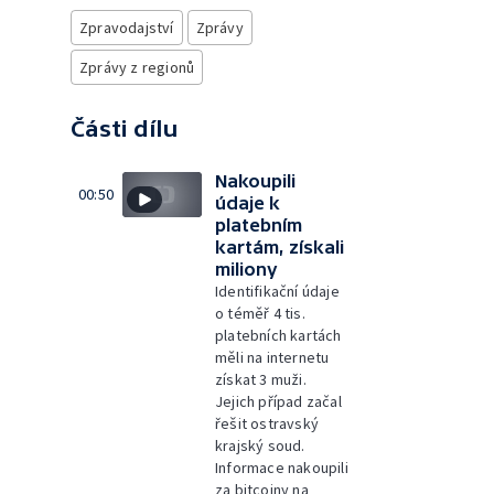
Zpravodajství
Zprávy
Zprávy z regionů
Části dílu
Nakoupili
00:50
údaje k
platebním
kartám, získali
miliony
Identifikační údaje
o téměř 4 tis.
platebních kartách
měli na internetu
získat 3 muži.
Jejich případ začal
řešit ostravský
krajský soud.
Informace nakoupili
za bitcoiny na