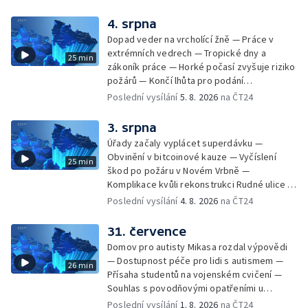
Opět padaly teplotní rekordy — Stěhování
depozitu Vlastivědného muzea Olomouc —
4. srpna
Zakládání nových dětských skupin — Výběr
Dopad veder na vrcholící žně — Práce v
ze sociálních sítí Události Ostrava — Tresty
extrémních vedrech — Tropické dny a
25 min
pro fotbalisty za korupci — Po stopách
zákoník práce — Horké počasí zvyšuje riziko
Gebharda Blüchera
požárů — Končí lhůta pro podání
kandidátních listin — Končí lhůta pro podání
Poslední vysílání
5. 8. 2026
na ČT24
kandidátních listin — Vrchní soud zrušil
rozsudek v lihové kauze — Výročí
3. srpna
zavraždění Václava III. v Olomouci — Těžba
Úřady začaly vyplácet superdávku —
unikátní rašeliny pro lázně v Karlově
Obvinění v bitcoinové kauze — Vyčíslení
25 min
Studánce — Výběr ze sociálních sítí ČT —
škod po požáru v Novém Vrbně —
Nový program pro léčbu obezity —
Komplikace kvůli rekonstrukci Rudné ulice —
Olomoucké (nejen) shakespearovské léto
Nárůst zájmu o klimatizace — Výluka vlaků
Poslední vysílání
4. 8. 2026
na ČT24
mezi Jeseníkem a Krnovem —
Protipovodňová opatření v Troubkách —
31. července
Zájem o bydlení na vysokoškolskýc kolejích
Domov pro autisty Mikasa rozdal výpovědi
— Vrcholí sklizeň levandulí
— Dostupnost péče pro lidi s autismem —
26 min
Přísaha studentů na vojenském cvičení —
Souhlas s povodňovými opatřeními u
Troubek — Opravy Rudné omezí dopravu —
Poslední vysílání
1. 8. 2026
na ČT24