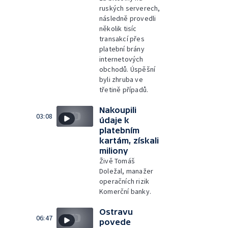
ruských serverech,
následně provedli
několik tisíc
transakcí přes
platební brány
internetových
obchodů. Úspěšní
byli zhruba ve
třetině případů.
Nakoupili
03:08
údaje k
platebním
kartám, získali
miliony
Živě Tomáš
Doležal, manažer
operačních rizik
Komerční banky.
Ostravu
06:47
povede