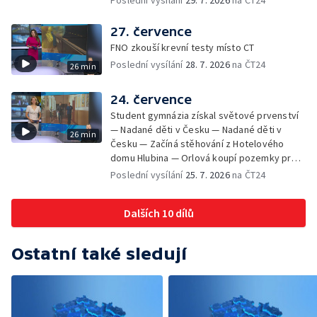
Poslední vysílání
29. 7. 2026
na ČT24
útok na šumperskou radnici — Pěvecký sbor
Gorol se chystá na festival — Nová
27. července
cyklostezka až na Slovensko — AI pomáhá
FNO zkouší krevní testy místo CT
při endoskopii — Výběr ze sociálních sítí ČT
Poslední vysílání
28. 7. 2026
na ČT24
26 min
— Zemřela baletka Vlasta Pavelcová —
Budoucnost vily Johanna Hückela v Novém
Jičíně
24. července
Student gymnázia získal světové prvenství
— Nadané děti v Česku — Nadané děti v
26 min
Česku — Začíná stěhování z Hotelového
domu Hlubina — Orlová koupí pozemky pro
rodinné domy — Tatra Trucks na čínském
Poslední vysílání
25. 7. 2026
na ČT24
sankčním seznamu — Vědci zachraňují
karase obecného — Obnova zeleně v
Dalších 10 dílů
Komenského sadech — Přehled sociálních
sítí ČT — Dobrovolný vojenský výcvik
studentů na Libavé — Výměna luxfer ve
Ostatní také sledují
dvoraně Bredy