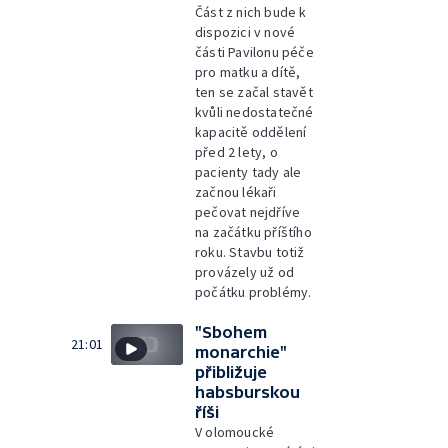
Část z nich bude k
dispozici v nové
části Pavilonu péče
pro matku a dítě,
ten se začal stavět
kvůli nedostatečné
kapacitě oddělení
před 2 lety, o
pacienty tady ale
začnou lékaři
pečovat nejdříve
na začátku příštího
roku. Stavbu totiž
provázely už od
počátku problémy.
"Sbohem
21:01
monarchie"
přibližuje
habsburskou
říši
V olomoucké