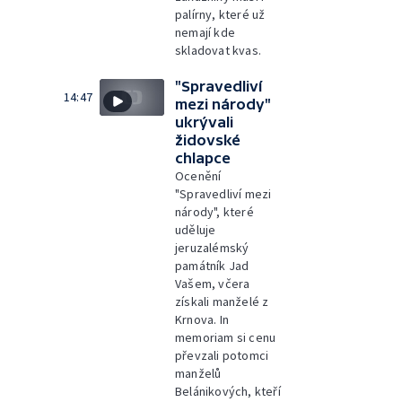
palírny, které už
nemají kde
skladovat kvas.
"Spravedliví
14:47
mezi národy"
ukrývali
židovské
chlapce
Ocenění
"Spravedliví mezi
národy", které
uděluje
jeruzalémský
památník Jad
Vašem, včera
získali manželé z
Krnova. In
memoriam si cenu
převzali potomci
manželů
Belánikových, kteří