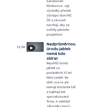
Sanatorium
Klimkovice. Její
výsledky předali
zástupci lázní MZ
ČR a zároveň
navrhují, aby se
ověřily pilotním
projektem.
Nadprůměrnou
11:54
úrodu jablek
nemá kdo
sbírat
Největší úrodu
jablek za
posledních 15 let
hlásí sadaři. Na
sběr ovoce ale
nemají dostatek lidí
a najímají tak
specializované
firmy. A odmítat
zákazníky musí i