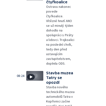
čtyřkoalice
Ostravu nakonec
povede
čtyřkoalice.
Vítězné hnutí ANO
se už minulý týden
dohodlo na
spolupráci s Piráty
a lidovci. Trojkoalici
na poslední chvíli,
tedy den před
ustavujícím
zastupitelstvem,
doplnila ODS.
Stavba muzea
08:24
Tatry se
opozdí
Stavba nového
technického muzea
automobilů Tatra v
Kopřivnici začne