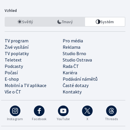
Vzhled
Světlý
Tmavý
Systém
TV program
Pro média
Živé vysílání
Reklama
TV poplatky
Studio Brno
Teletext
Studio Ostrava
Podcasty
Rada ČT
Počasí
Kariéra
E-shop
Podávání námětů
Mobilní a TV aplikace
Časté dotazy
Vše o ČT
Kontakty
Instagram
Facebook
YouTube
X
Threads