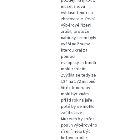
později. Kraj totiž
musel znovu
vyhlásit tendr na
zhotovitele. První
výběrové řízení
zrušil, protože
nabídky firem byly
vyšší než suma,
kterou kraj za
pomoci
evropských fondů
mohl zaplatit.
Zvýšila se tedy ze
124 na 172 milionů.
Vítěz tendru by
mohl být znám
příští rok na jaře,
poté by se mohlo
začít stavět.
Muzeum by i přes
posun výběrového
řízení mělo být
hotovo podle