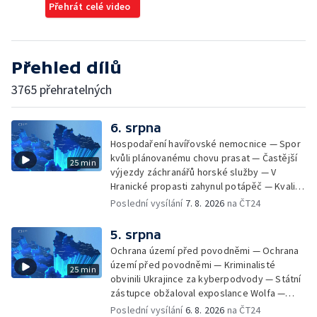
Přehrát celé video
Přehled dílů
3765 přehratelných
6. srpna
Hospodaření havířovské nemocnice — Spor
kvůli plánovanému chovu prasat — Častější
25 min
výjezdy záchranářů horské služby — V
Hranické propasti zahynul potápěč — Kvalita
vody ke koupání — Zavlažování zeleniny v
Poslední vysílání
7. 8. 2026
na ČT24
suchém počasí — Táborníci v horku —
Kempování v horkém počasí — Výběr ze
5. srpna
sociálních sítí Události Ostrava — Zkoumání
Ochrana území před povodněmi — Ochrana
horka na zastávkách MHD — Promítání filmu
území před povodněmi — Kriminalisté
25 min
Odyssea z 35 mm pásu
obvinili Ukrajince za kyberpodvody — Státní
zástupce obžaloval exposlance Wolfa —
Péče o hospodářská zvířata ve vedrech —
Poslední vysílání
6. 8. 2026
na ČT24