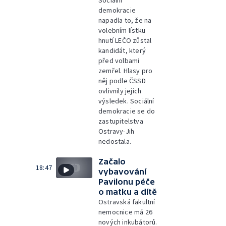
Sociální
demokracie
napadla to, že na
volebním lístku
hnutí LEČO zůstal
kandidát, který
před volbami
zemřel. Hlasy pro
něj podle ČSSD
ovlivnily jejich
výsledek. Sociální
demokracie se do
zastupitelstva
Ostravy-Jih
nedostala.
Začalo
18:47
vybavování
Pavilonu péče
o matku a dítě
Ostravská fakultní
nemocnice má 26
nových inkubátorů.