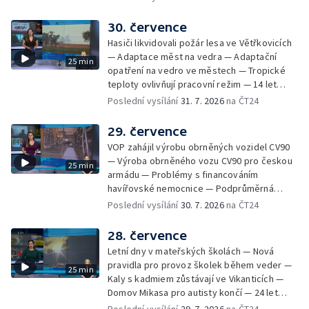
Dopady horka na lidské zdraví — Předpověď
počasí na následující dny — Vedra táhnou na
30. července
chladnější místa — Hasiči lokalizovali požár
Hasiči likvidovali požár lesa ve Větřkovicích
lesa na Opavsku — Požáry zemědělské
— Adaptace měst na vedra — Adaptační
25 min
techniky na Olomoucku — Dva roky od
opatření na vedro ve městech — Tropické
požáru škol v Českém Těšíně — Výstava
teploty ovlivňují pracovní režim — 14 let
Sladké vzpomínky Opavska
vězení za vraždu ženy ve Staříči/ —
Poslední vysílání
31. 7. 2026
na ČT24
Zhoršená kvalita vody v Bašce a Brušperku
— Podvodník připravil 17 lidí o 4 miliony —
29. července
DPO pořídí 70 nových elektrobusů — V
VOP zahájil výrobu obrněných vozidel CV90
Olomouci přibude 20 elektrobusů —
— Výroba obrněného vozu CV90 pro českou
25 min
Mistryně světa Kneblová zpět v Olomouci —
armádu — Problémy s financováním
Mobilní kurníky pomáhají s kvalitou půdy —
havířovské nemocnice — Podprůměrná
Výběr ze sociálních sítí ČT — Nové varhany v
návštěvnost koupališť v červenci — Do
Poslední vysílání
30. 7. 2026
na ČT24
Rudě u Rýmařova
Česka se vracejí tropické teploty —
Nedostatek krve v transfuzních stanicích —
28. července
Spor kvůli novému chodníku na Keprník —
Letní dny v mateřských školách — Nová
Olomoucké shakespearovské léto
pravidla pro provoz školek během veder —
25 min
Kaly s kadmiem zůstávají ve Vikanticích —
Domov Mikasa pro autisty končí — 24 let
vězení za zapálení ženy — Kybernetický