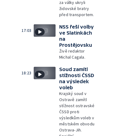
za války ukryli
židovské bratry
před transportem.
NSS řeší volby
17:03
ve Slatinkách
na
Prostějovsku
Živě redaktor
Michal Cagala.
Soud zamítl
18:23
stížnosti ČSSD
na výsledek
voleb
Krajský soud v
Ostravě zamítl
stížnost ostravské
ČSSD proti
výsledkům voleb v
městském obvodu
Ostrava-Jih.