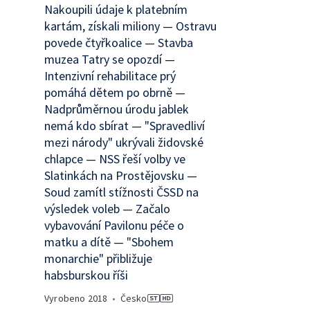
Nakoupili údaje k platebním
kartám, získali miliony — Ostravu
povede čtyřkoalice — Stavba
muzea Tatry se opozdí —
Intenzivní rehabilitace prý
pomáhá dětem po obrně —
Nadprůměrnou úrodu jablek
nemá kdo sbírat — "Spravedliví
mezi národy" ukrývali židovské
chlapce — NSS řeší volby ve
Slatinkách na Prostějovsku —
Soud zamítl stížnosti ČSSD na
výsledek voleb — Začalo
vybavování Pavilonu péče o
matku a dítě — "Sbohem
monarchie" přibližuje
habsburskou říši
Vyrobeno
2018
•
Česko