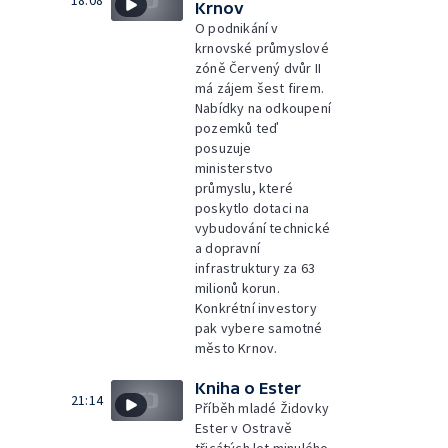
18:08
Krnov
O podnikání v
krnovské průmyslové
zóně Červený dvůr II
má zájem šest firem.
Nabídky na odkoupení
pozemků teď
posuzuje
ministerstvo
průmyslu, které
poskytlo dotaci na
vybudování technické
a dopravní
infrastruktury za 63
milionů korun.
Konkrétní investory
pak vybere samotné
město Krnov.
Kniha o Ester
21:14
Příběh mladé Židovky
Ester v Ostravě