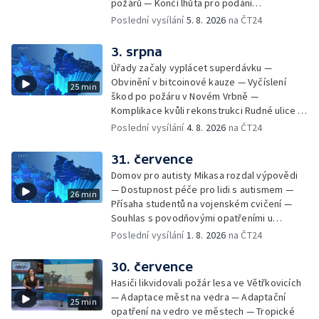
požárů — Končí lhůta pro podání
kandidátních listin — Končí lhůta pro podání
Poslední vysílání
5. 8. 2026
na ČT24
kandidátních listin — Vrchní soud zrušil
rozsudek v lihové kauze — Výročí
3. srpna
zavraždění Václava III. v Olomouci — Těžba
Úřady začaly vyplácet superdávku —
unikátní rašeliny pro lázně v Karlově
Obvinění v bitcoinové kauze — Vyčíslení
25 min
Studánce — Výběr ze sociálních sítí ČT —
škod po požáru v Novém Vrbně —
Nový program pro léčbu obezity —
Komplikace kvůli rekonstrukci Rudné ulice —
Olomoucké (nejen) shakespearovské léto
Nárůst zájmu o klimatizace — Výluka vlaků
Poslední vysílání
4. 8. 2026
na ČT24
mezi Jeseníkem a Krnovem —
Protipovodňová opatření v Troubkách —
31. července
Zájem o bydlení na vysokoškolskýc kolejích
Domov pro autisty Mikasa rozdal výpovědi
— Vrcholí sklizeň levandulí
— Dostupnost péče pro lidi s autismem —
26 min
Přísaha studentů na vojenském cvičení —
Souhlas s povodňovými opatřeními u
Troubek — Opravy Rudné omezí dopravu —
Poslední vysílání
1. 8. 2026
na ČT24
Dopady horka na lidské zdraví — Předpověď
počasí na následující dny — Vedra táhnou na
30. července
chladnější místa — Hasiči lokalizovali požár
Hasiči likvidovali požár lesa ve Větřkovicích
lesa na Opavsku — Požáry zemědělské
— Adaptace měst na vedra — Adaptační
25 min
techniky na Olomoucku — Dva roky od
opatření na vedro ve městech — Tropické
požáru škol v Českém Těšíně — Výstava