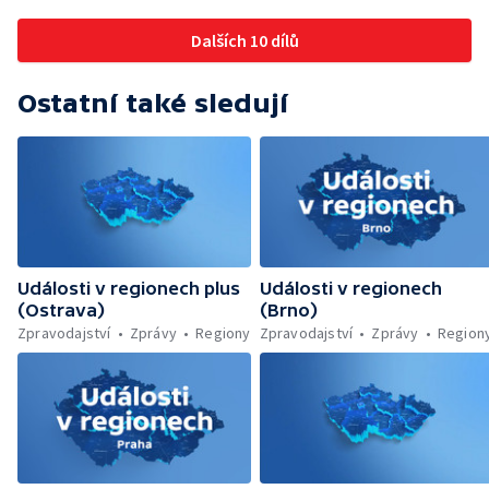
Budoucnost vily Johanna Hückela v Novém
Jičíně
Dalších 10 dílů
Ostatní také sledují
Události v regionech plus
Události v regionech
(Ostrava)
(Brno)
Zpravodajství
Zprávy
Regiony
Zpravodajství
Zprávy
Region