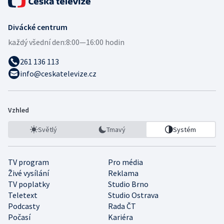
Divácké centrum
každý všední den:
8:00—16:00 hodin
261 136 113
info@ceskatelevize.cz
Vzhled
Světlý
Tmavý
Systém
TV program
Pro média
Živé vysílání
Reklama
TV poplatky
Studio Brno
Teletext
Studio Ostrava
Podcasty
Rada ČT
Počasí
Kariéra