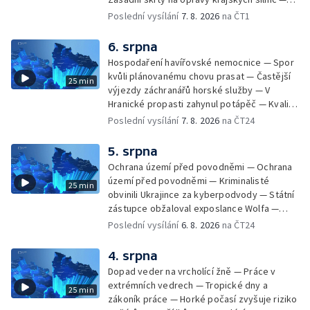
Zásadní škrty na opravy krajských silnic —
Poslední vysílání
7. 8. 2026
na ČT1
Památky hlásí návštěvnost jako před
covidem — Úhyny ryb kvůli vysokým
6. srpna
teplotám — Problémy se zásobování vodou
Hospodaření havířovské nemocnice — Spor
v MS kraji nehrozí — testováním na
kvůli plánovanému chovu prasat — Častější
25 min
západonilskou horečku — Den židovských
výjezdy záchranářů horské služby — V
památek
Hranické propasti zahynul potápěč — Kvalita
vody ke koupání — Zavlažování zeleniny v
Poslední vysílání
7. 8. 2026
na ČT24
suchém počasí — Táborníci v horku —
Kempování v horkém počasí — Výběr ze
5. srpna
sociálních sítí Události Ostrava — Zkoumání
Ochrana území před povodněmi — Ochrana
horka na zastávkách MHD — Promítání filmu
území před povodněmi — Kriminalisté
25 min
Odyssea z 35 mm pásu
obvinili Ukrajince za kyberpodvody — Státní
zástupce obžaloval exposlance Wolfa —
Péče o hospodářská zvířata ve vedrech —
Poslední vysílání
6. 8. 2026
na ČT24
Opět padaly teplotní rekordy — Stěhování
depozitu Vlastivědného muzea Olomouc —
4. srpna
Zakládání nových dětských skupin — Výběr
Dopad veder na vrcholící žně — Práce v
ze sociálních sítí Události Ostrava — Tresty
extrémních vedrech — Tropické dny a
25 min
pro fotbalisty za korupci — Po stopách
zákoník práce — Horké počasí zvyšuje riziko
Gebharda Blüchera