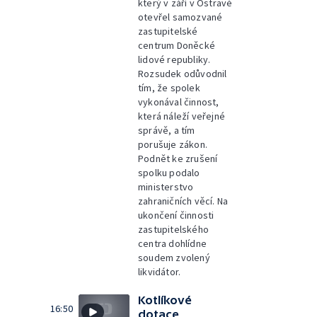
který v září v Ostravě
otevřel samozvané
zastupitelské
centrum Doněcké
lidové republiky.
Rozsudek odůvodnil
tím, že spolek
vykonával činnost,
která náleží veřejné
správě, a tím
porušuje zákon.
Podnět ke zrušení
spolku podalo
ministerstvo
zahraničních věcí. Na
ukončení činnosti
zastupitelského
centra dohlídne
soudem zvolený
likvidátor.
Kotlíkové
16:50
dotace