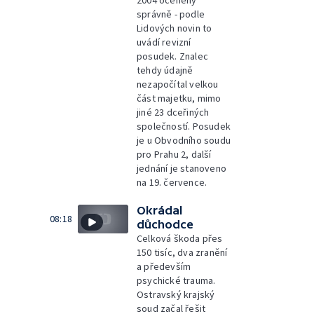
2004 oceněny
správně - podle
Lidových novin to
uvádí revizní
posudek. Znalec
tehdy údajně
nezapočítal velkou
část majetku, mimo
jiné 23 dceřiných
společností. Posudek
je u Obvodního soudu
pro Prahu 2, další
jednání je stanoveno
na 19. července.
Okrádal
08:18
důchodce
Celková škoda přes
150 tisíc, dva zranění
a především
psychické trauma.
Ostravský krajský
soud začal řešit