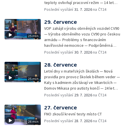
teploty ovlivňují pracovní režim — 14 let
Sladké vzpomínky Opavska
vězení za vraždu ženy ve Staříči/ —
Poslední vysílání
31. 7. 2026
na ČT24
Zhoršená kvalita vody v Bašce a Brušperku
— Podvodník připravil 17 lidí o 4 miliony —
29. července
DPO pořídí 70 nových elektrobusů — V
VOP zahájil výrobu obrněných vozidel CV90
Olomouci přibude 20 elektrobusů —
— Výroba obrněného vozu CV90 pro českou
25 min
Mistryně světa Kneblová zpět v Olomouci —
armádu — Problémy s financováním
Mobilní kurníky pomáhají s kvalitou půdy —
havířovské nemocnice — Podprůměrná
Výběr ze sociálních sítí ČT — Nové varhany v
návštěvnost koupališť v červenci — Do
Poslední vysílání
30. 7. 2026
na ČT24
Rudě u Rýmařova
Česka se vracejí tropické teploty —
Nedostatek krve v transfuzních stanicích —
28. července
Spor kvůli novému chodníku na Keprník —
Letní dny v mateřských školách — Nová
Olomoucké shakespearovské léto
pravidla pro provoz školek během veder —
25 min
Kaly s kadmiem zůstávají ve Vikanticích —
Domov Mikasa pro autisty končí — 24 let
vězení za zapálení ženy — Kybernetický
Poslední vysílání
29. 7. 2026
na ČT24
útok na šumperskou radnici — Pěvecký sbor
Gorol se chystá na festival — Nová
27. července
cyklostezka až na Slovensko — AI pomáhá
FNO zkouší krevní testy místo CT
při endoskopii — Výběr ze sociálních sítí ČT
Poslední vysílání
28. 7. 2026
na ČT24
26 min
— Zemřela baletka Vlasta Pavelcová —