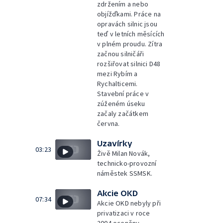
zdržením a nebo
objížďkami. Práce na
opravách silnic jsou
teď v letních měsících
v plném proudu. Zítra
začnou silničáři
rozšiřovat silnici D48
mezi Rybím a
Rychalticemi.
Stavební práce v
zúženém úseku
začaly začátkem
června.
Uzavírky
03:23
Živě Milan Novák,
technicko-provozní
náměstek SSMSK.
Akcie OKD
07:34
Akcie OKD nebyly při
privatizaci v roce