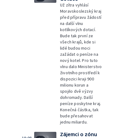
Už zítra vyhlásí
Moravskoslezský kraj
před přípravu žádostí
na další vlnu
kotlíkových dotací.
Bude tak první ze
všech krajů, kde si
lidé budou moci
zažádat o peníze na
nový kotel. Pro tuto
vlnu dalo Ministerstvo
životního prostředí k
dispozici kraji 900
milionu korun a
spojilo dvě výzvy
dohromady. Další
peníze poskytne kraj.
Konečná částka, tak
bude přesahovat
jednu miliardu.
Zájemci o zónu