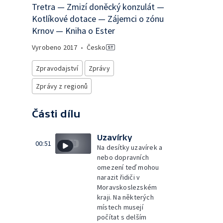
Tretra — Zmizí doněcký konzulát —
Kotlíkové dotace — Zájemci o zónu
Krnov — Kniha o Ester
Vyrobeno
2017
•
Česko
Zpravodajství
Zprávy
Zprávy z regionů
Části dílu
Uzavírky
00:51
Na desítky uzavírek a
nebo dopravních
omezení teď mohou
narazit řidiči v
Moravskoslezském
kraji. Na některých
místech musejí
počítat s delším