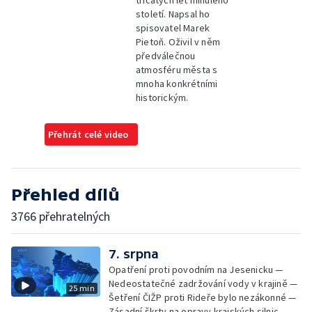
třicátých let minulého
století. Napsal ho
spisovatel Marek
Pietoň. Oživil v něm
předválečnou
atmosféru města s
mnoha konkrétními
historickým.
Přehrát celé video
Přehled dílů
3766 přehratelných
7. srpna
Opatření proti povodním na Jesenicku —
Nedeostatečné zadržování vody v krajině —
25 min
Šetření ČIŽP proti Rideře bylo nezákonné —
Zásadní škrty na opravy krajských silnic —