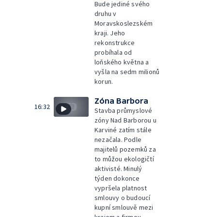
Bude jediné svého
druhu v
Moravskoslezském
kraji. Jeho
rekonstrukce
probíhala od
loňského května a
vyšla na sedm milionů
korun.
Zóna Barbora
16:32
Stavba průmyslové
zóny Nad Barborou u
Karviné zatím stále
nezačala. Podle
majitelů pozemků za
to můžou ekologičtí
aktivisté. Minulý
týden dokonce
vypršela platnost
smlouvy o budoucí
kupní smlouvě mezi