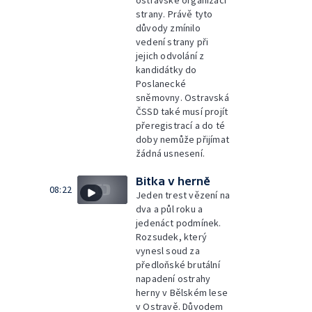
ostravské organizaci
strany. Právě tyto
důvody zmínilo
vedení strany při
jejich odvolání z
kandidátky do
Poslanecké
sněmovny. Ostravská
ČSSD také musí projít
přeregistrací a do té
doby nemůže přijímat
žádná usnesení.
Bitka v herně
08:22
Jeden trest vězení na
dva a půl roku a
jedenáct podmínek.
Rozsudek, který
vynesl soud za
předloňské brutální
napadení ostrahy
herny v Bělském lese
v Ostravě. Důvodem