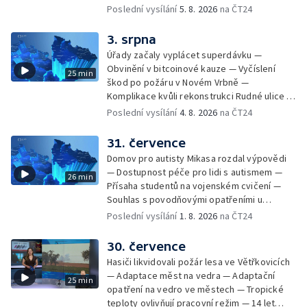
kandidátních listin — Končí lhůta pro podání
Poslední vysílání
5. 8. 2026
na ČT24
kandidátních listin — Vrchní soud zrušil
rozsudek v lihové kauze — Výročí
3. srpna
zavraždění Václava III. v Olomouci — Těžba
Úřady začaly vyplácet superdávku —
unikátní rašeliny pro lázně v Karlově
Obvinění v bitcoinové kauze — Vyčíslení
25 min
Studánce — Výběr ze sociálních sítí ČT —
škod po požáru v Novém Vrbně —
Nový program pro léčbu obezity —
Komplikace kvůli rekonstrukci Rudné ulice —
Olomoucké (nejen) shakespearovské léto
Nárůst zájmu o klimatizace — Výluka vlaků
Poslední vysílání
4. 8. 2026
na ČT24
mezi Jeseníkem a Krnovem —
Protipovodňová opatření v Troubkách —
31. července
Zájem o bydlení na vysokoškolskýc kolejích
Domov pro autisty Mikasa rozdal výpovědi
— Vrcholí sklizeň levandulí
— Dostupnost péče pro lidi s autismem —
26 min
Přísaha studentů na vojenském cvičení —
Souhlas s povodňovými opatřeními u
Troubek — Opravy Rudné omezí dopravu —
Poslední vysílání
1. 8. 2026
na ČT24
Dopady horka na lidské zdraví — Předpověď
počasí na následující dny — Vedra táhnou na
30. července
chladnější místa — Hasiči lokalizovali požár
Hasiči likvidovali požár lesa ve Větřkovicích
lesa na Opavsku — Požáry zemědělské
— Adaptace měst na vedra — Adaptační
25 min
techniky na Olomoucku — Dva roky od
opatření na vedro ve městech — Tropické
požáru škol v Českém Těšíně — Výstava
teploty ovlivňují pracovní režim — 14 let