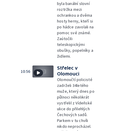
byla banální slovní
roztržka mezi
ochrankou a dvěma
hosty herny, kteří si
po hádce zavolali na
pomoc své známé.
Zaútočili
teleskopickými
obušky, popelníky a
židlemi.
Střelec v
10:56
Olomouci
Olomoučtí policisté
zadrželi 34letého
muže, který dnes po
půlnoci několikrát
vystřelil z Vídeňské
ulice do přilehlých
Čechových sadů.
Parkem v tu chvíli
nikdo neprocházel.