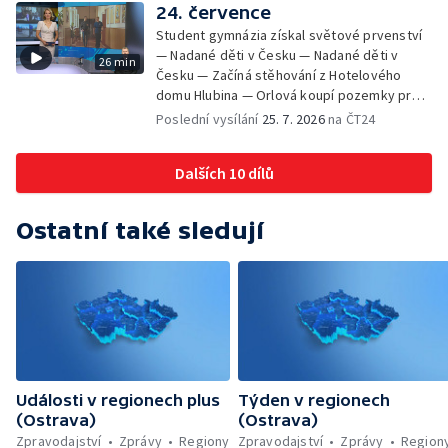
Jičíně
24. července
Student gymnázia získal světové prvenství
— Nadané děti v Česku — Nadané děti v
26 min
Česku — Začíná stěhování z Hotelového
domu Hlubina — Orlová koupí pozemky pro
rodinné domy — Tatra Trucks na čínském
Poslední vysílání
25. 7. 2026
na ČT24
sankčním seznamu — Vědci zachraňují
karase obecného — Obnova zeleně v
Dalších 10 dílů
Komenského sadech — Přehled sociálních
sítí ČT — Dobrovolný vojenský výcvik
studentů na Libavé — Výměna luxfer ve
Ostatní také sledují
dvoraně Bredy
Události v regionech plus
Týden v regionech
(Ostrava)
(Ostrava)
Zpravodajství
Zprávy
Regiony
Zpravodajství
Zprávy
Region