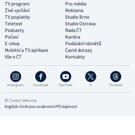
TV program
Pro média
Živé vysílání
Reklama
TV poplatky
Studio Brno
Teletext
Studio Ostrava
Podcasty
Rada ČT
Počasí
Kariéra
E-shop
Podávání námětů
Mobilní a TV aplikace
Časté dotazy
Vše o ČT
Kontakty
Instagram
Facebook
YouTube
X
Threads
© Česká televize
•
•
English
Ochrana soukromí
Přístupnost