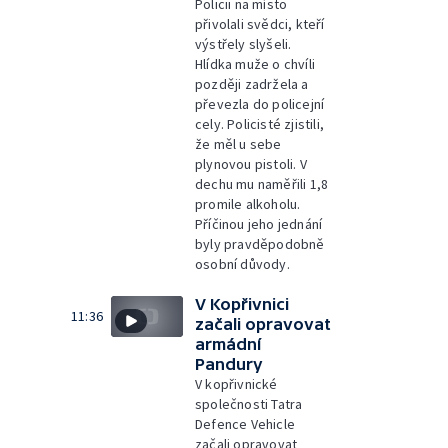
Policii na místo
přivolali svědci, kteří
výstřely slyšeli.
Hlídka muže o chvíli
později zadržela a
převezla do policejní
cely. Policisté zjistili,
že měl u sebe
plynovou pistoli. V
dechu mu naměřili 1,8
promile alkoholu.
Příčinou jeho jednání
byly pravděpodobně
osobní důvody.
V Kopřivnici
11:36
začali opravovat
armádní
Pandury
V kopřivnické
společnosti Tatra
Defence Vehicle
začali opravovat