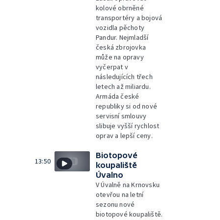
kolové obrněné
transportéry a bojová
vozidla pěchoty
Pandur. Nejmladší
česká zbrojovka
může na opravy
vyčerpat v
následujících třech
letech až miliardu.
Armáda české
republiky si od nové
servisní smlouvy
slibuje vyšší rychlost
oprav a lepší ceny.
Biotopové
13:50
koupaliště
Úvalno
V Úvalně na Krnovsku
otevřou na letní
sezonu nové
biotopové koupaliště.