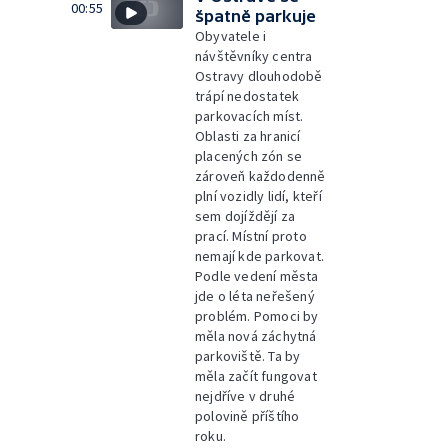
00:55
špatně parkuje
Obyvatele i
návštěvníky centra
Ostravy dlouhodobě
trápí nedostatek
parkovacích míst.
Oblasti za hranicí
placených zón se
zároveň každodenně
plní vozidly lidí, kteří
sem dojíždějí za
prací. Místní proto
nemají kde parkovat.
Podle vedení města
jde o léta neřešený
problém. Pomoci by
měla nová záchytná
parkoviště. Ta by
měla začít fungovat
nejdříve v druhé
polovině příštího
roku.