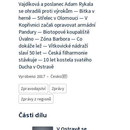
Vajdíková a poslanec Adam Rykala
se ohradili proti výrokům — Bitka v
herně — Střelec v Olomouci — V
Kopřivnici začali opravovat armádní
Pandury — Biotopové koupaliště
Úvalno — Zóna Barbora — Co
dokáže lež — Vítkovické nádraží
slaví 50 let — Česká filharmonie
stávkuje — 10 let kostela svatého
Ducha v Ostravě
Vyrobeno
2017
•
Česko
Zpravodajství
Zprávy
Zprávy z regionů
Části dílu
V Ostravě se