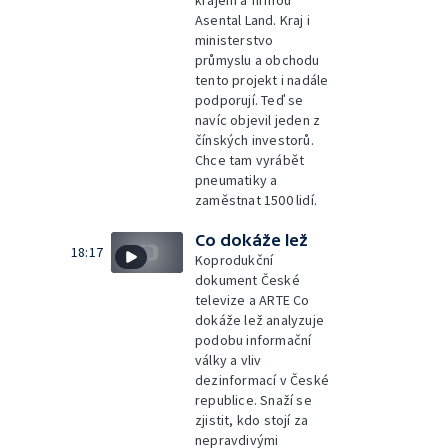
krajem a firmou
Asental Land. Kraj i
ministerstvo
průmyslu a obchodu
tento projekt i nadále
podporují. Teď se
navíc objevil jeden z
čínských investorů.
Chce tam vyrábět
pneumatiky a
zaměstnat 1500 lidí.
Co dokáže lež
18:17
Koprodukční
dokument České
televize a ARTE Co
dokáže lež analyzuje
podobu informační
války a vliv
dezinformací v České
republice. Snaží se
zjistit, kdo stojí za
nepravdivými