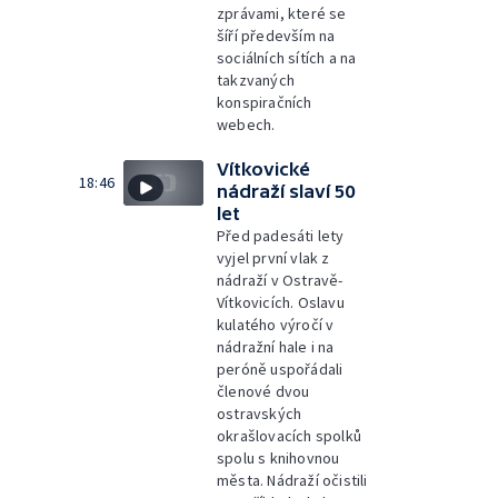
zprávami, které se
šíří především na
sociálních sítích a na
takzvaných
konspiračních
webech.
Vítkovické
18:46
nádraží slaví 50
let
Před padesáti lety
vyjel první vlak z
nádraží v Ostravě-
Vítkovicích. Oslavu
kulatého výročí v
nádražní hale i na
peróně uspořádali
členové dvou
ostravských
okrašlovacích spolků
spolu s knihovnou
města. Nádraží očistili