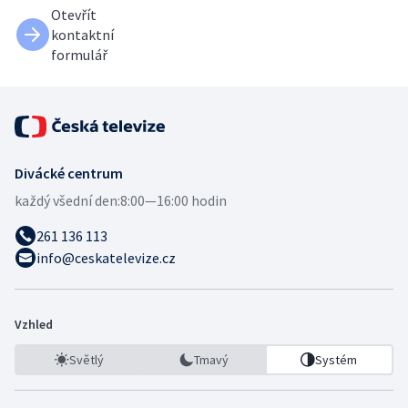
Otevřít
kontaktní
formulář
Divácké centrum
každý všední den:
8:00—16:00 hodin
261 136 113
info@ceskatelevize.cz
Vzhled
Světlý
Tmavý
Systém