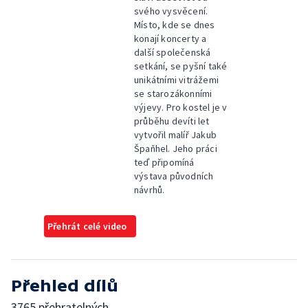
svého vysvěcení.
Místo, kde se dnes
konají koncerty a
další společenská
setkání, se pyšní také
unikátními vitrážemi
se starozákonními
výjevy. Pro kostel je v
průběhu devíti let
vytvořil malíř Jakub
Špaňhel. Jeho práci
teď připomíná
výstava původních
návrhů.
Přehrát celé video
Přehled dílů
3765 přehratelných