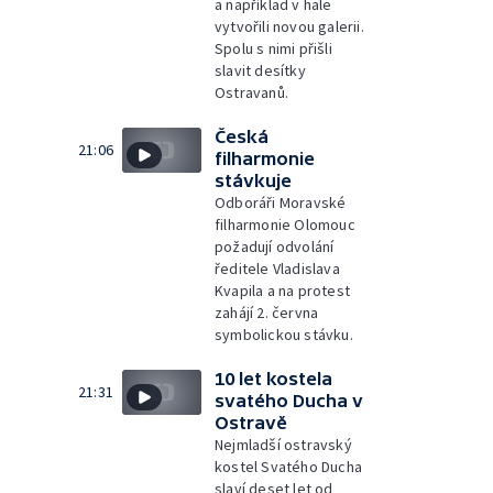
a například v hale
vytvořili novou galerii.
Spolu s nimi přišli
slavit desítky
Ostravanů.
Česká
21:06
filharmonie
stávkuje
Odboráři Moravské
filharmonie Olomouc
požadují odvolání
ředitele Vladislava
Kvapila a na protest
zahájí 2. června
symbolickou stávku.
10 let kostela
21:31
svatého Ducha v
Ostravě
Nejmladší ostravský
kostel Svatého Ducha
slaví deset let od