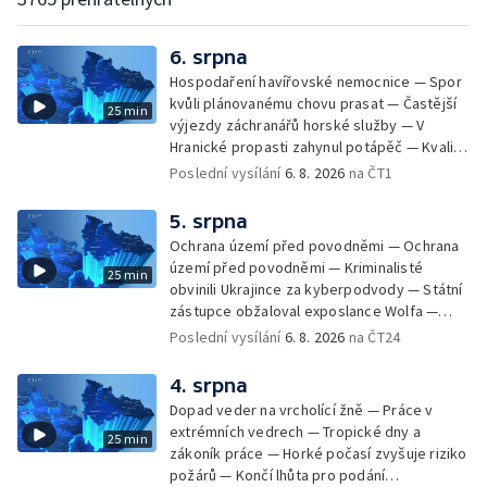
6. srpna
Hospodaření havířovské nemocnice — Spor
kvůli plánovanému chovu prasat — Častější
25 min
výjezdy záchranářů horské služby — V
Hranické propasti zahynul potápěč — Kvalita
vody ke koupání — Zavlažování zeleniny v
Poslední vysílání
6. 8. 2026
na ČT1
suchém počasí — Táborníci v horku —
Kempování v horkém počasí — Výběr ze
5. srpna
sociálních sítí Události Ostrava — Zkoumání
Ochrana území před povodněmi — Ochrana
horka na zastávkách MHD — Promítání filmu
území před povodněmi — Kriminalisté
25 min
Odyssea z 35 mm pásu
obvinili Ukrajince za kyberpodvody — Státní
zástupce obžaloval exposlance Wolfa —
Péče o hospodářská zvířata ve vedrech —
Poslední vysílání
6. 8. 2026
na ČT24
Opět padaly teplotní rekordy — Stěhování
depozitu Vlastivědného muzea Olomouc —
4. srpna
Zakládání nových dětských skupin — Výběr
Dopad veder na vrcholící žně — Práce v
ze sociálních sítí Události Ostrava — Tresty
extrémních vedrech — Tropické dny a
25 min
pro fotbalisty za korupci — Po stopách
zákoník práce — Horké počasí zvyšuje riziko
Gebharda Blüchera
požárů — Končí lhůta pro podání