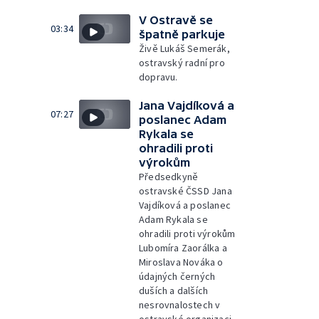
V Ostravě se
03:34
špatně parkuje
Živě Lukáš Semerák,
ostravský radní pro
dopravu.
Jana Vajdíková a
07:27
poslanec Adam
Rykala se
ohradili proti
výrokům
Předsedkyně
ostravské ČSSD Jana
Vajdíková a poslanec
Adam Rykala se
ohradili proti výrokům
Lubomíra Zaorálka a
Miroslava Nováka o
údajných černých
duších a dalších
nesrovnalostech v