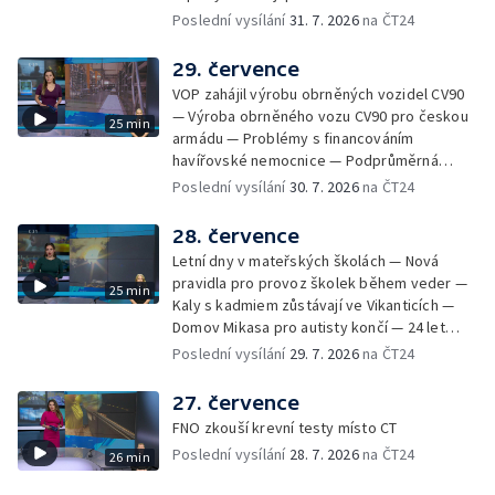
Sladké vzpomínky Opavska
vězení za vraždu ženy ve Staříči/ —
Poslední vysílání
31. 7. 2026
na ČT24
Zhoršená kvalita vody v Bašce a Brušperku
— Podvodník připravil 17 lidí o 4 miliony —
29. července
DPO pořídí 70 nových elektrobusů — V
VOP zahájil výrobu obrněných vozidel CV90
Olomouci přibude 20 elektrobusů —
— Výroba obrněného vozu CV90 pro českou
25 min
Mistryně světa Kneblová zpět v Olomouci —
armádu — Problémy s financováním
Mobilní kurníky pomáhají s kvalitou půdy —
havířovské nemocnice — Podprůměrná
Výběr ze sociálních sítí ČT — Nové varhany v
návštěvnost koupališť v červenci — Do
Poslední vysílání
30. 7. 2026
na ČT24
Rudě u Rýmařova
Česka se vracejí tropické teploty —
Nedostatek krve v transfuzních stanicích —
28. července
Spor kvůli novému chodníku na Keprník —
Letní dny v mateřských školách — Nová
Olomoucké shakespearovské léto
pravidla pro provoz školek během veder —
25 min
Kaly s kadmiem zůstávají ve Vikanticích —
Domov Mikasa pro autisty končí — 24 let
vězení za zapálení ženy — Kybernetický
Poslední vysílání
29. 7. 2026
na ČT24
útok na šumperskou radnici — Pěvecký sbor
Gorol se chystá na festival — Nová
27. července
cyklostezka až na Slovensko — AI pomáhá
FNO zkouší krevní testy místo CT
při endoskopii — Výběr ze sociálních sítí ČT
Poslední vysílání
28. 7. 2026
na ČT24
26 min
— Zemřela baletka Vlasta Pavelcová —
Budoucnost vily Johanna Hückela v Novém