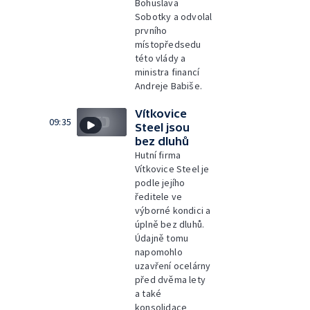
Bohuslava
Sobotky a odvolal
prvního
místopředsedu
této vlády a
ministra financí
Andreje Babiše.
Vítkovice
09:35
Steel jsou
bez dluhů
Hutní firma
Vítkovice Steel je
podle jejího
ředitele ve
výborné kondici a
úplně bez dluhů.
Údajně tomu
napomohlo
uzavření ocelárny
před dvěma lety
a také
konsolidace