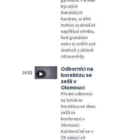
gymnáziu v areálu
bývalých
Dukelských
kasáren, si děti
mohou vyzkoušet
například střelbu,
hod granátem
nebo si ověřit své
znalosti z oblasti
zdravovědy.
Odborníci na
16:02
boreliózu se
sešli v
Olomouci
Přední odborníci
na lymskou
boreliózu se dnes
sešli na
konferenci v
Olomouci.
Každoročně se v
ČR nakazí od