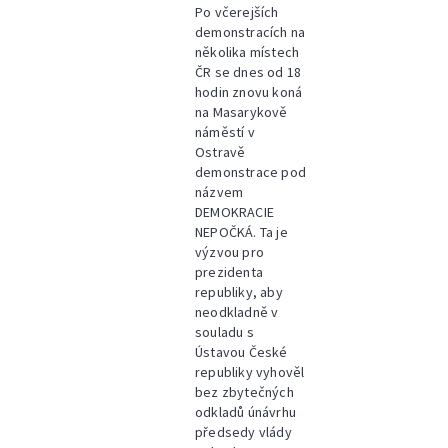
Po včerejších
demonstracích na
několika místech
ČR se dnes od 18
hodin znovu koná
na Masarykově
náměstí v
Ostravě
demonstrace pod
názvem
DEMOKRACIE
NEPOČKÁ. Ta je
výzvou pro
prezidenta
republiky, aby
neodkladně v
souladu s
Ústavou České
republiky vyhověl
bez zbytečných
odkladů únávrhu
předsedy vlády