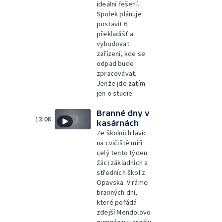
ideální řešení.
Spolek plánuje
postavit 6
překladišť a
vybudovat
zařízení, kde se
odpad bude
zpracovávat.
Jenže jde zatím
jen o studie.
Branné dny v
13:08
kasárnách
Ze školních lavic
na cvičiště míří
celý tento týden
žáci základních a
středních škol z
Opavska. V rámci
branných dní,
které pořádá
zdejší Mendolovo