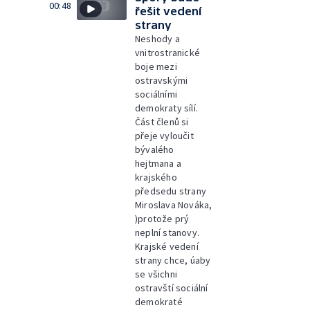
00:48
řešit vedení
strany
Neshody a
vnitrostranické
boje mezi
ostravskými
sociálními
demokraty sílí.
Část členů si
přeje vyloučit
bývalého
hejtmana a
krajského
předsedu strany
Miroslava Nováka,
)protože prý
neplní stanovy.
Krajské vedení
strany chce, úaby
se všichni
ostravští sociální
demokraté