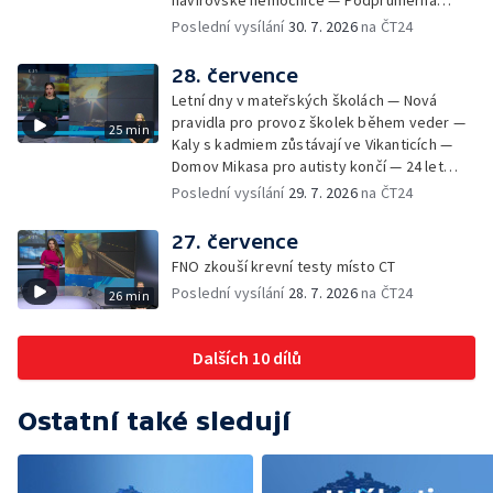
havířovské nemocnice — Podprůměrná
Výběr ze sociálních sítí ČT — Nové varhany v
návštěvnost koupališť v červenci — Do
Poslední vysílání
30. 7. 2026
na ČT24
Rudě u Rýmařova
Česka se vracejí tropické teploty —
Nedostatek krve v transfuzních stanicích —
28. července
Spor kvůli novému chodníku na Keprník —
Letní dny v mateřských školách — Nová
Olomoucké shakespearovské léto
pravidla pro provoz školek během veder —
25 min
Kaly s kadmiem zůstávají ve Vikanticích —
Domov Mikasa pro autisty končí — 24 let
vězení za zapálení ženy — Kybernetický
Poslední vysílání
29. 7. 2026
na ČT24
útok na šumperskou radnici — Pěvecký sbor
Gorol se chystá na festival — Nová
27. července
cyklostezka až na Slovensko — AI pomáhá
FNO zkouší krevní testy místo CT
při endoskopii — Výběr ze sociálních sítí ČT
Poslední vysílání
28. 7. 2026
na ČT24
26 min
— Zemřela baletka Vlasta Pavelcová —
Budoucnost vily Johanna Hückela v Novém
Jičíně
Dalších 10 dílů
Ostatní také sledují