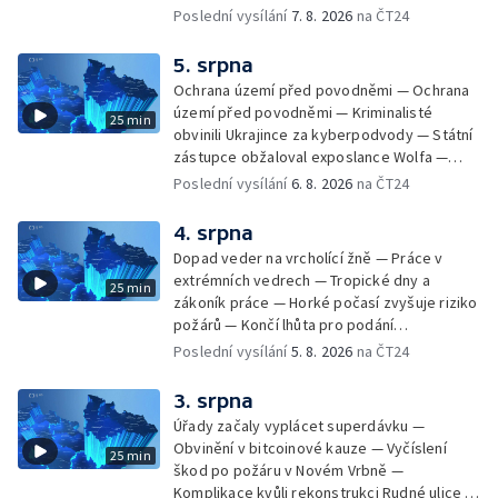
vody ke koupání — Zavlažování zeleniny v
Poslední vysílání
7. 8. 2026
na ČT24
suchém počasí — Táborníci v horku —
Kempování v horkém počasí — Výběr ze
5. srpna
sociálních sítí Události Ostrava — Zkoumání
Ochrana území před povodněmi — Ochrana
horka na zastávkách MHD — Promítání filmu
území před povodněmi — Kriminalisté
25 min
Odyssea z 35 mm pásu
obvinili Ukrajince za kyberpodvody — Státní
zástupce obžaloval exposlance Wolfa —
Péče o hospodářská zvířata ve vedrech —
Poslední vysílání
6. 8. 2026
na ČT24
Opět padaly teplotní rekordy — Stěhování
depozitu Vlastivědného muzea Olomouc —
4. srpna
Zakládání nových dětských skupin — Výběr
Dopad veder na vrcholící žně — Práce v
ze sociálních sítí Události Ostrava — Tresty
extrémních vedrech — Tropické dny a
25 min
pro fotbalisty za korupci — Po stopách
zákoník práce — Horké počasí zvyšuje riziko
Gebharda Blüchera
požárů — Končí lhůta pro podání
kandidátních listin — Končí lhůta pro podání
Poslední vysílání
5. 8. 2026
na ČT24
kandidátních listin — Vrchní soud zrušil
rozsudek v lihové kauze — Výročí
3. srpna
zavraždění Václava III. v Olomouci — Těžba
Úřady začaly vyplácet superdávku —
unikátní rašeliny pro lázně v Karlově
Obvinění v bitcoinové kauze — Vyčíslení
25 min
Studánce — Výběr ze sociálních sítí ČT —
škod po požáru v Novém Vrbně —
Nový program pro léčbu obezity —
Komplikace kvůli rekonstrukci Rudné ulice —