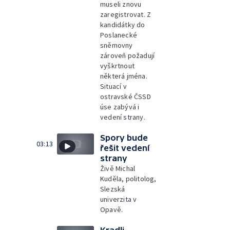
museli znovu
zaregistrovat. Z
kandidátky do
Poslanecké
sněmovny
zároveň požadují
vyškrtnout
některá jména.
Situací v
ostravské ČSSD
úse zabývá i
vedení strany.
Spory bude
03:13
řešit vedení
strany
Živě Michal
Kuděla, politolog,
Slezská
univerzita v
Opavě.