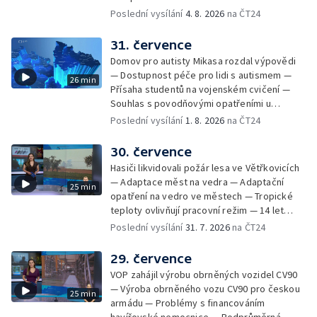
Olomoucké (nejen) shakespearovské léto
Nárůst zájmu o klimatizace — Výluka vlaků
Poslední vysílání
4. 8. 2026
na ČT24
mezi Jeseníkem a Krnovem —
Protipovodňová opatření v Troubkách —
31. července
Zájem o bydlení na vysokoškolskýc kolejích
Domov pro autisty Mikasa rozdal výpovědi
— Vrcholí sklizeň levandulí
— Dostupnost péče pro lidi s autismem —
26 min
Přísaha studentů na vojenském cvičení —
Souhlas s povodňovými opatřeními u
Troubek — Opravy Rudné omezí dopravu —
Poslední vysílání
1. 8. 2026
na ČT24
Dopady horka na lidské zdraví — Předpověď
počasí na následující dny — Vedra táhnou na
30. července
chladnější místa — Hasiči lokalizovali požár
Hasiči likvidovali požár lesa ve Větřkovicích
lesa na Opavsku — Požáry zemědělské
— Adaptace měst na vedra — Adaptační
25 min
techniky na Olomoucku — Dva roky od
opatření na vedro ve městech — Tropické
požáru škol v Českém Těšíně — Výstava
teploty ovlivňují pracovní režim — 14 let
Sladké vzpomínky Opavska
vězení za vraždu ženy ve Staříči/ —
Poslední vysílání
31. 7. 2026
na ČT24
Zhoršená kvalita vody v Bašce a Brušperku
— Podvodník připravil 17 lidí o 4 miliony —
29. července
DPO pořídí 70 nových elektrobusů — V
VOP zahájil výrobu obrněných vozidel CV90
Olomouci přibude 20 elektrobusů —
— Výroba obrněného vozu CV90 pro českou
25 min
Mistryně světa Kneblová zpět v Olomouci —
armádu — Problémy s financováním
Mobilní kurníky pomáhají s kvalitou půdy —