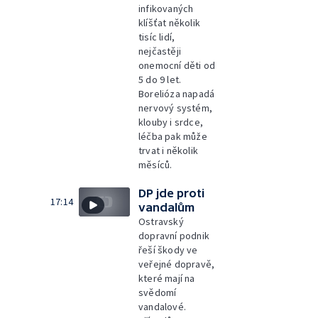
infikovaných
klíšťat několik
tisíc lidí,
nejčastěji
onemocní děti od
5 do 9 let.
Borelióza napadá
nervový systém,
klouby i srdce,
léčba pak může
trvat i několik
měsíců.
DP jde proti
17:14
vandalům
Ostravský
dopravní podnik
řeší škody ve
veřejné dopravě,
které mají na
svědomí
vandalové.