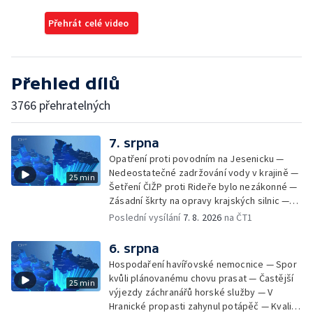
Přehrát celé video
Přehled dílů
3766 přehratelných
7. srpna
Opatření proti povodním na Jesenicku —
Nedeostatečné zadržování vody v krajině —
25 min
Šetření ČIŽP proti Rideře bylo nezákonné —
Zásadní škrty na opravy krajských silnic —
Zásadní škrty na opravy krajských silnic —
Poslední vysílání
7. 8. 2026
na ČT1
Památky hlásí návštěvnost jako před
covidem — Úhyny ryb kvůli vysokým
6. srpna
teplotám — Problémy se zásobování vodou
Hospodaření havířovské nemocnice — Spor
v MS kraji nehrozí — testováním na
kvůli plánovanému chovu prasat — Častější
25 min
západonilskou horečku — Den židovských
výjezdy záchranářů horské služby — V
památek
Hranické propasti zahynul potápěč — Kvalita