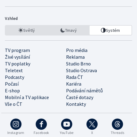
Vzhled
Světlý
Tmavý
Systém
TV program
Pro média
Živé vysílání
Reklama
TV poplatky
Studio Brno
Teletext
Studio Ostrava
Podcasty
Rada ČT
Počasí
Kariéra
E-shop
Podávání námětů
Mobilní a TV aplikace
Časté dotazy
Vše o ČT
Kontakty
Instagram
Facebook
YouTube
X
Threads