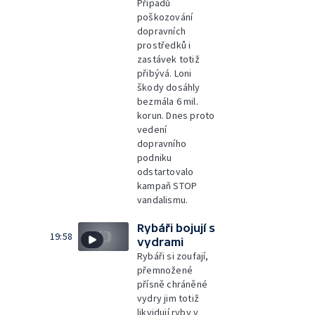
Případů
poškozování
dopravních
prostředků i
zastávek totiž
přibývá. Loni
škody dosáhly
bezmála 6 mil.
korun. Dnes proto
vedení
dopravního
podniku
odstartovalo
kampaň STOP
vandalismu.
Rybáři bojují s
19:58
vydrami
Rybáři si zoufají,
přemnožené
přísně chráněné
vydry jim totiž
likvidují ryby v