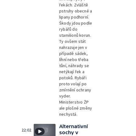
řekách. Zvláště
pstruhy obecné a
lipany podhorní.
Škody jdou podle
rybářů do
stamilionů korun.
Ty ovšem stát
nahrazuje jen v
případě sádek,
líhní nebo třeba
tůní, náhrady se
netýkají řek a
potoků. Rybáři
proto volají po
zmírnění ochrany
vyder.
Ministerstvo ŽP
ale plošné změny
nechystá.
Alternativní
22:02
sochy v