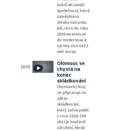
úvěrů akcionáři.
Společnost, která
zaměstnává
zhruba tisícovku
lidí, chce do roku
2020 investovat
do modernizace
výroby více než 1
mld. korun.
Olomouc se
10:53
chystá na
konec
skládkování
Olomoucký kraj
se připravuje na
zákaz
skládkování,
který začne platit
v roce 2024. 150
obcí je součástí
sdružení, hledá