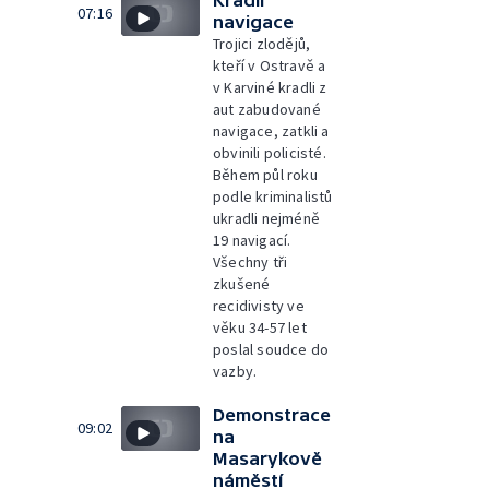
Kradli
07:16
navigace
Trojici zlodějů,
kteří v Ostravě a
v Karviné kradli z
aut zabudované
navigace, zatkli a
obvinili policisté.
Během půl roku
podle kriminalistů
ukradli nejméně
19 navigací.
Všechny tři
zkušené
recidivisty ve
věku 34-57 let
poslal soudce do
vazby.
Demonstrace
09:02
na
Masarykově
náměstí