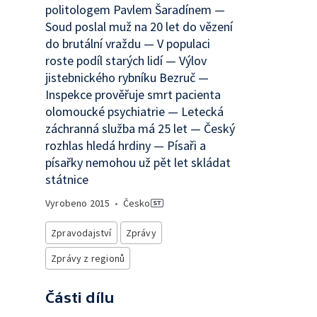
politologem Pavlem Šaradínem —
Soud poslal muž na 20 let do vězení
do brutální vraždu — V populaci
roste podíl starých lidí — Výlov
jistebnického rybníku Bezruč —
Inspekce prověřuje smrt pacienta
olomoucké psychiatrie — Letecká
záchranná služba má 25 let — Český
rozhlas hledá hrdiny — Písaři a
písařky nemohou už pět let skládat
státnice
Vyrobeno
2015
•
Česko
Zpravodajství
Zprávy
Zprávy z regionů
Části dílu