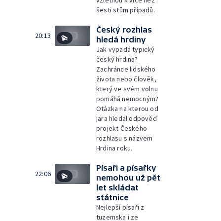
vzlétnou k více než
šesti stům případů.
Český rozhlas
20:13
hledá hrdiny
Jak vypadá typický
český hrdina?
Zachránce lidského
života nebo člověk,
který ve svém volnu
pomáhá nemocným?
Otázka na kterou od
jara hledal odpověď
projekt Českého
rozhlasu s názvem
Hrdina roku.
Písaři a písařky
22:06
nemohou už pět
let skládat
státnice
Nejlepší písaři z
tuzemska i ze