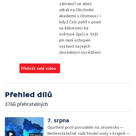
zahraničí se dnes
utkali na Obchodní
akademii v Olomouci. I
když Češi patří v psaní
na klávesnici ke
světové špičce. Stát
jim není schopen
vystavit na jejich
dovednost osvědčení.
Přehrát celé video
Přehled dílů
3766 přehratelných
7. srpna
Opatření proti povodním na Jesenicku —
Nedeostatečné zadržování vody v krajině —
25 min