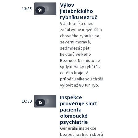
Výlov
13:35
jistebnického
rybníku Bezruč
V Jistebníku dnes
začal výlov největšího
chovného rybníka na
severní moravě,
sedmdesát pět
hektarů velkého
Bezruče. Na místo se
sjely desítky rybářů z
celého kraje. V
průběhu víkendu chtějí
vylovit až 80 tun ryb.
Inspekce
16:39
prověřuje smrt
pacienta
olomoucké
psychiatrie
Generální inspekce
bezpečnostních sborů