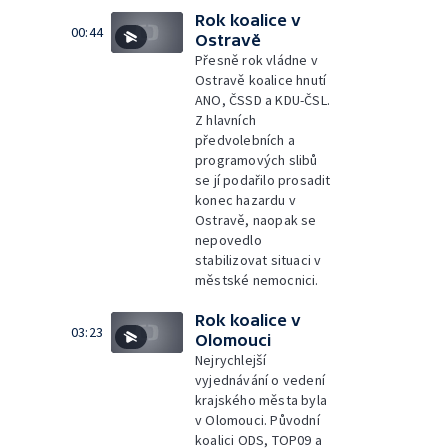
Rok koalice v
00:44
Ostravě
Přesně rok vládne v
Ostravě koalice hnutí
ANO, ČSSD a KDU-ČSL.
Z hlavních
předvolebních a
programových slibů
se jí podařilo prosadit
konec hazardu v
Ostravě, naopak se
nepovedlo
stabilizovat situaci v
městské nemocnici.
Rok koalice v
03:23
Olomouci
Nejrychlejší
vyjednávání o vedení
krajského města byla
v Olomouci. Původní
koalici ODS, TOP09 a