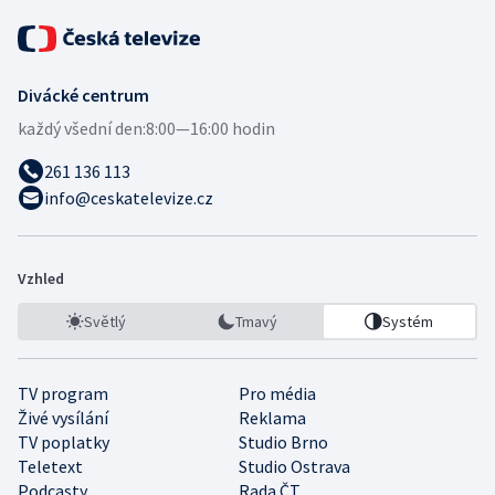
Divácké centrum
každý všední den:
8:00—16:00 hodin
261 136 113
info@ceskatelevize.cz
Vzhled
Světlý
Tmavý
Systém
TV program
Pro média
Živé vysílání
Reklama
TV poplatky
Studio Brno
Teletext
Studio Ostrava
Podcasty
Rada ČT