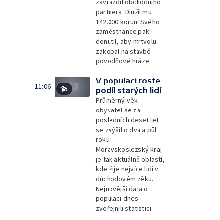
zavraždil obchodního
partnera. Dlužil mu
142.000 korun. Svého
zaměstnance pak
donutil, aby mrtvolu
zakopal na stavbě
povodňové hráze.
V populaci roste
11:06
podíl starých lidí
Průměrný věk
obyvatel se za
posledních deset let
se zvýšil o dva a půl
roku.
Moravskoslezský kraj
je tak aktuálně oblastí,
kde žije nejvíce lidí v
důchodovém věku.
Nejnovější data o
populaci dnes
zveřejnili statistici.