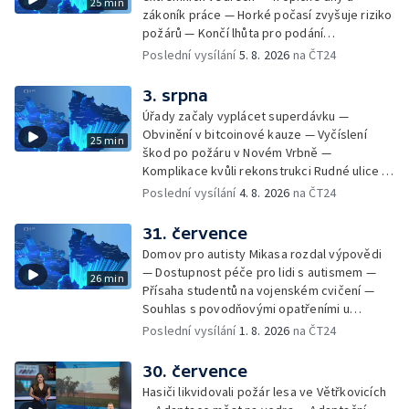
25 min
pro fotbalisty za korupci — Po stopách
zákoník práce — Horké počasí zvyšuje riziko
Gebharda Blüchera
požárů — Končí lhůta pro podání
kandidátních listin — Končí lhůta pro podání
Poslední vysílání
5. 8. 2026
na ČT24
kandidátních listin — Vrchní soud zrušil
rozsudek v lihové kauze — Výročí
3. srpna
zavraždění Václava III. v Olomouci — Těžba
Úřady začaly vyplácet superdávku —
unikátní rašeliny pro lázně v Karlově
Obvinění v bitcoinové kauze — Vyčíslení
25 min
Studánce — Výběr ze sociálních sítí ČT —
škod po požáru v Novém Vrbně —
Nový program pro léčbu obezity —
Komplikace kvůli rekonstrukci Rudné ulice —
Olomoucké (nejen) shakespearovské léto
Nárůst zájmu o klimatizace — Výluka vlaků
Poslední vysílání
4. 8. 2026
na ČT24
mezi Jeseníkem a Krnovem —
Protipovodňová opatření v Troubkách —
31. července
Zájem o bydlení na vysokoškolskýc kolejích
Domov pro autisty Mikasa rozdal výpovědi
— Vrcholí sklizeň levandulí
— Dostupnost péče pro lidi s autismem —
26 min
Přísaha studentů na vojenském cvičení —
Souhlas s povodňovými opatřeními u
Troubek — Opravy Rudné omezí dopravu —
Poslední vysílání
1. 8. 2026
na ČT24
Dopady horka na lidské zdraví — Předpověď
počasí na následující dny — Vedra táhnou na
30. července
chladnější místa — Hasiči lokalizovali požár
Hasiči likvidovali požár lesa ve Větřkovicích
lesa na Opavsku — Požáry zemědělské