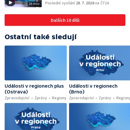
Poslední vysílání
28. 7. 2026
na ČT24
26 min
— Zemřela baletka Vlasta Pavelcová —
Budoucnost vily Johanna Hückela v Novém
Jičíně
Dalších 10 dílů
Ostatní také sledují
Události v regionech plus
Události v regionech
(Ostrava)
(Brno)
Zpravodajství
Zprávy
Regiony
Zpravodajství
Zprávy
Region