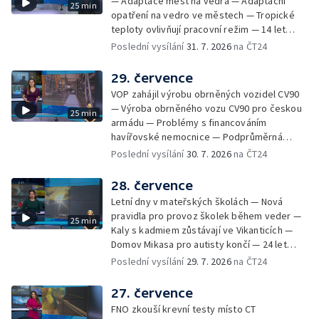
— Adaptace měst na vedra — Adaptační
25 min
techniky na Olomoucku — Dva roky od
opatření na vedro ve městech — Tropické
požáru škol v Českém Těšíně — Výstava
teploty ovlivňují pracovní režim — 14 let
Sladké vzpomínky Opavska
vězení za vraždu ženy ve Staříči/ —
Poslední vysílání
31. 7. 2026
na ČT24
Zhoršená kvalita vody v Bašce a Brušperku
— Podvodník připravil 17 lidí o 4 miliony —
29. července
DPO pořídí 70 nových elektrobusů — V
VOP zahájil výrobu obrněných vozidel CV90
Olomouci přibude 20 elektrobusů —
— Výroba obrněného vozu CV90 pro českou
25 min
Mistryně světa Kneblová zpět v Olomouci —
armádu — Problémy s financováním
Mobilní kurníky pomáhají s kvalitou půdy —
havířovské nemocnice — Podprůměrná
Výběr ze sociálních sítí ČT — Nové varhany v
návštěvnost koupališť v červenci — Do
Poslední vysílání
30. 7. 2026
na ČT24
Rudě u Rýmařova
Česka se vracejí tropické teploty —
Nedostatek krve v transfuzních stanicích —
28. července
Spor kvůli novému chodníku na Keprník —
Letní dny v mateřských školách — Nová
Olomoucké shakespearovské léto
pravidla pro provoz školek během veder —
25 min
Kaly s kadmiem zůstávají ve Vikanticích —
Domov Mikasa pro autisty končí — 24 let
vězení za zapálení ženy — Kybernetický
Poslední vysílání
29. 7. 2026
na ČT24
útok na šumperskou radnici — Pěvecký sbor
Gorol se chystá na festival — Nová
27. července
cyklostezka až na Slovensko — AI pomáhá
FNO zkouší krevní testy místo CT
při endoskopii — Výběr ze sociálních sítí ČT