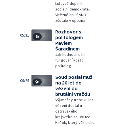
Lidovců doplnili
sociální demokraté.
Vítězné hnutí ANO
zůstalo v opozici.
Rozhovor s
05:31
politologem
Pavlem
Šaradínem
Jak hodnotí roční
fungování koalic
politolog?
Soud poslal muž
09:29
na 20 let do
vězení do
brutální vraždu
Výjimečný trest 20 let
vězení dostal u
ostravského
krajského soudu Ivo
Kaňok, který vůli dluhu