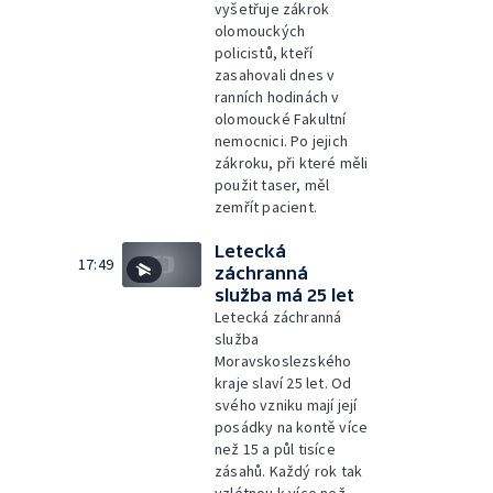
vyšetřuje zákrok
olomouckých
policistů, kteří
zasahovali dnes v
ranních hodinách v
olomoucké Fakultní
nemocnici. Po jejich
zákroku, při které měli
použit taser, měl
zemřít pacient.
Letecká
17:49
záchranná
služba má 25 let
Letecká záchranná
služba
Moravskoslezského
kraje slaví 25 let. Od
svého vzniku mají její
posádky na kontě více
než 15 a půl tisíce
zásahů. Každý rok tak