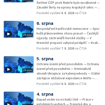
Šetření ČIŽP proti Rideře bylo nezákonné —
Zásadní škrty na opravy krajských silnic —
Zásadní škrty na opravy krajských silnic —
Poslední vysílání
8. 8. 2026
na ČT24
Památky hlásí návštěvnost jako před
covidem — Úhyny ryb kvůli vysokým
6. srpna
teplotám — Problémy se zásobování vodou
Hospodaření havířovské nemocnice — Spor
v MS kraji nehrozí — testováním na
kvůli plánovanému chovu prasat — Častější
25 min
západonilskou horečku — Den židovských
výjezdy záchranářů horské služby — V
památek
Hranické propasti zahynul potápěč — Kvalita
vody ke koupání — Zavlažování zeleniny v
Poslední vysílání
7. 8. 2026
na ČT24
suchém počasí — Táborníci v horku —
Kempování v horkém počasí — Výběr ze
5. srpna
sociálních sítí Události Ostrava — Zkoumání
Ochrana území před povodněmi — Ochrana
horka na zastávkách MHD — Promítání filmu
území před povodněmi — Kriminalisté
25 min
Odyssea z 35 mm pásu
obvinili Ukrajince za kyberpodvody — Státní
zástupce obžaloval exposlance Wolfa —
Péče o hospodářská zvířata ve vedrech —
Poslední vysílání
6. 8. 2026
na ČT24
Opět padaly teplotní rekordy — Stěhování
depozitu Vlastivědného muzea Olomouc —
4. srpna
Zakládání nových dětských skupin — Výběr
Dopad veder na vrcholící žně — Práce v
ze sociálních sítí Události Ostrava — Tresty
extrémních vedrech — Tropické dny a