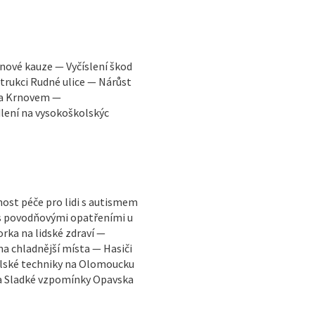
inové kauze — Vyčíslení škod
rukci Rudné ulice — Nárůst
 a Krnovem —
lení na vysokoškolskýc
ost péče pro lidi s autismem
 s povodňovými opatřeními u
ka na lidské zdraví —
na chladnější místa — Hasiči
ělské techniky na Olomoucku
va Sladké vzpomínky Opavska