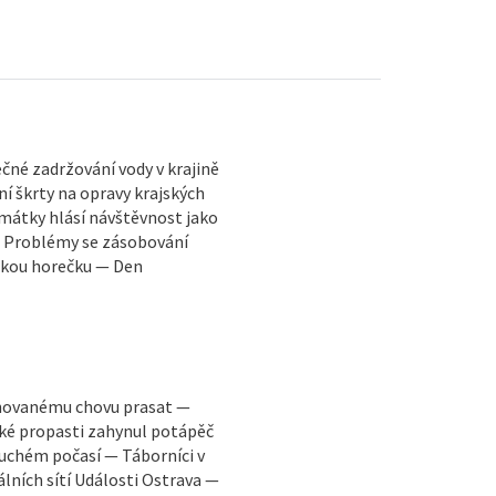
né zadržování vody v krajině
í škrty na opravy krajských
Památky hlásí návštěvnost jako
— Problémy se zásobování
skou horečku — Den
ánovanému chovu prasat —
cké propasti zahynul potápěč
suchém počasí — Táborníci v
lních sítí Události Ostrava —