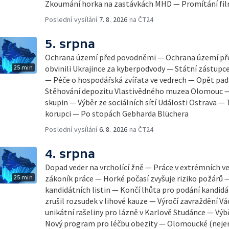
Zkoumání horka na zastávkách MHD — Promítání fi
Poslední vysílání
7. 8. 2026
na ČT24
5. srpna
Ochrana území před povodněmi — Ochrana území př
25 min
obvinili Ukrajince za kyberpodvody — Státní zástupc
— Péče o hospodářská zvířata ve vedrech — Opět pad
Stěhování depozitu Vlastivědného muzea Olomouc —
skupin — Výběr ze sociálních sítí Události Ostrava — 
korupci — Po stopách Gebharda Blüchera
Poslední vysílání
6. 8. 2026
na ČT24
4. srpna
Dopad veder na vrcholící žně — Práce v extrémních v
25 min
zákoník práce — Horké počasí zvyšuje riziko požárů 
kandidátních listin — Končí lhůta pro podání kandidá
zrušil rozsudek v lihové kauze — Výročí zavraždění Vá
unikátní rašeliny pro lázně v Karlově Studánce — Výbě
Nový program pro léčbu obezity — Olomoucké (neje