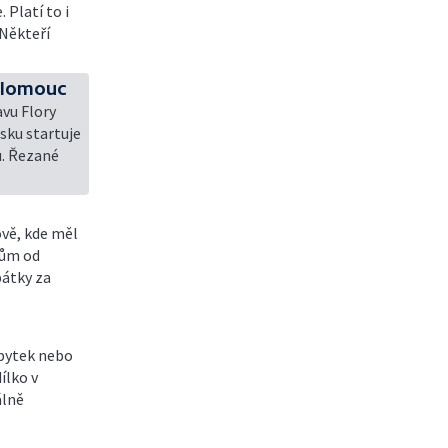
Platí to i
 Někteří
 Olomouc
vu Flory
sku startuje
u. Řezané
ově, kde měl
dům od
pátky za
ábytek nebo
ílko v
álně