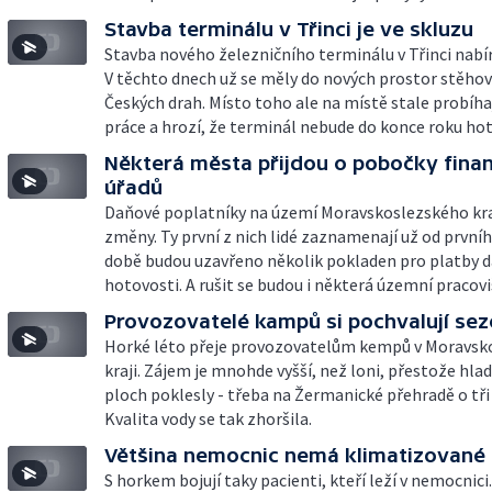
Stavba terminálu v Třinci je ve skluzu
Stavba nového železničního terminálu v Třinci nabí
V těchto dnech už se měly do nových prostor stěho
Českých drah. Místo toho ale na místě stale probíha
práce a hrozí, že terminál nebude do konce roku hot
Některá města přijdou o pobočky fina
úřadů
Daňové poplatníky na území Moravskoslezského kra
změny. Ty první z nich lidé zaznamenají už od prvního
době budou uzavřeno několik pokladen pro platby d
hotovosti. A rušit se budou i některá územní pracovi
Provozovatelé kampů si pochvalují se
Horké léto přeje provozovatelům kempů v Moravs
kraji. Zájem je mnohde vyšší, než loni, přestože hla
ploch poklesly - třeba na Žermanické přehradě o tři
Kvalita vody se tak zhoršila.
Většina nemocnic nemá klimatizované
S horkem bojují taky pacienti, kteří leží v nemocnici