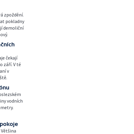
rá zpoždění.
vat pokladny
jí demoliční
ový.
nčních
je čekají
 září. V té
aní v
ště.
zónu
koslezském
diny vodních
 metry.
 pokoje
. Většina