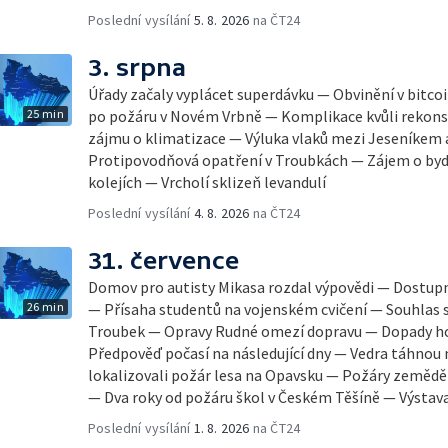
Poslední vysílání
5. 8. 2026
na ČT24
3. srpna
Úřady začaly vyplácet superdávku — Obvinění v bitco
25 min
po požáru v Novém Vrbně — Komplikace kvůli rekonst
zájmu o klimatizace — Výluka vlaků mezi Jeseníkem
Protipovodňová opatření v Troubkách — Zájem o byd
kolejích — Vrcholí sklizeň levandulí
Poslední vysílání
4. 8. 2026
na ČT24
31. července
Domov pro autisty Mikasa rozdal výpovědi — Dostupn
26 min
— Přísaha studentů na vojenském cvičení — Souhlas
Troubek — Opravy Rudné omezí dopravu — Dopady hor
Předpověď počasí na následující dny — Vedra táhnou 
lokalizovali požár lesa na Opavsku — Požáry zeměd
— Dva roky od požáru škol v Českém Těšíně — Výsta
Poslední vysílání
1. 8. 2026
na ČT24