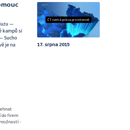
lomouc
ČT nemá práva pro internet
kluzu —
é kampů si
 — Sucho
ě je na
17. srpna 2015
sehnat
í do firem
 možností -