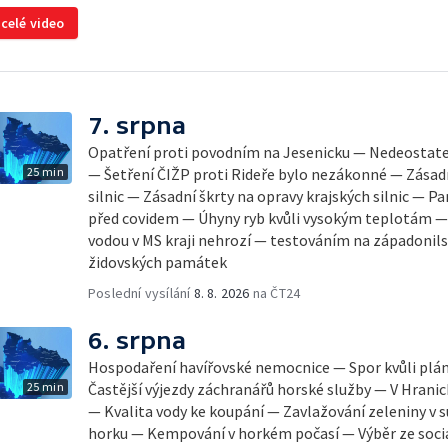
 celé video
7. srpna
Opatření proti povodním na Jesenicku — Nedeostateč
25 min
— Šetření ČIŽP proti Rideře bylo nezákonné — Zásadn
silnic — Zásadní škrty na opravy krajských silnic — 
před covidem — Úhyny ryb kvůli vysokým teplotám 
vodou v MS kraji nehrozí — testováním na západonil
židovských památek
Poslední vysílání
8. 8. 2026
na ČT24
6. srpna
Hospodaření havířovské nemocnice — Spor kvůli pl
25 min
Častější výjezdy záchranářů horské služby — V Hrani
— Kvalita vody ke koupání — Zavlažování zeleniny v 
horku — Kempování v horkém počasí — Výběr ze sociá