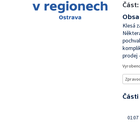
Část:
Obsa
Klesá z
Některá
pochva
komplik
prodej 
Vyroben
Zpravod
Části
01:07