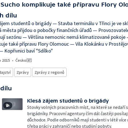
Sucho komplikuje také přípravu Flory O
h dílu
ájem studentů o brigády — Stavba terminálu v Třinci je ve s
 města přijdou o pobočky finančních úřadů — Provozovatel
lují sezónu — Většina nemocnic nemá klimatizované pokoje
uje také přípravu Flory Olomouc — Vila Klokánku v Prostějov
— Kopřivnici baví "Sdílko"
o
2015
•
Česko
ajství
Zprávy
Zprávy z regionů
 dílu
Klesá zájem studentů o brigády
Stovky volných pracovních míst, na které se nedaří 
brigádníky. Pracovní agentury čím dál častěji posílaj
důchodce. Podle odborníků mají studenti v létě více
třeba práci v zahraničí nebo studijní pobyty.