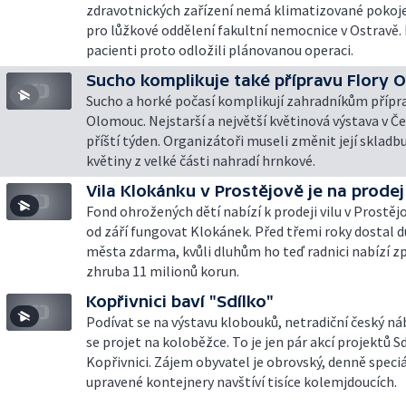
zdravotnických zařízení nemá klimatizované pokoje. 
pro lůžkové oddělení fakultní nemocnice v Ostravě.
pacienti proto odložili plánovanou operaci.
Sucho komplikuje také přípravu Flory
Sucho a horké počasí komplikují zahradníkům přípra
Olomouc. Nejstarší a největší květinová výstava v Če
příští týden. Organizátoři museli změnit její skladb
květiny z velké části nahradí hrnkové.
Vila Klokánku v Prostějově je na prodej
Fond ohrožených dětí nabízí k prodeji vilu v Prostěj
od září fungovat Klokánek. Před třemi roky dostal 
města zdarma, kvůli dluhům ho teď radnici nabízí z
zhruba 11 milionů korun.
Kopřivnici baví "Sdílko"
Podívat se na výstavu klobouků, netradiční český n
se projet na koloběžce. To je jen pár akcí projektů Sd
Kopřivnici. Zájem obyvatel je obrovský, denně speci
upravené kontejnery navštíví tisíce kolemjdoucích.