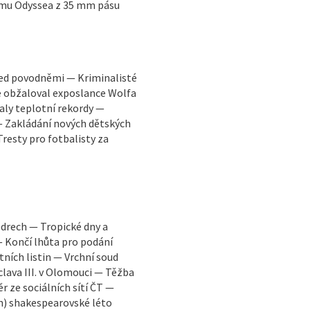
lmu Odyssea z 35 mm pásu
ed povodněmi — Kriminalisté
e obžaloval exposlance Wolfa
aly teplotní rekordy —
 Zakládání nových dětských
Tresty pro fotbalisty za
edrech — Tropické dny a
— Končí lhůta pro podání
tních listin — Vrchní soud
clava III. v Olomouci — Těžba
r ze sociálních sítí ČT —
n) shakespearovské léto