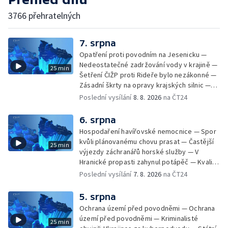
3766 přehratelných
7. srpna
Opatření proti povodním na Jesenicku —
Nedeostatečné zadržování vody v krajině —
25 min
Šetření ČIŽP proti Rideře bylo nezákonné —
Zásadní škrty na opravy krajských silnic —
Zásadní škrty na opravy krajských silnic —
Poslední vysílání
8. 8. 2026
na ČT24
Památky hlásí návštěvnost jako před
covidem — Úhyny ryb kvůli vysokým
6. srpna
teplotám — Problémy se zásobování vodou
Hospodaření havířovské nemocnice — Spor
v MS kraji nehrozí — testováním na
kvůli plánovanému chovu prasat — Častější
25 min
západonilskou horečku — Den židovských
výjezdy záchranářů horské služby — V
památek
Hranické propasti zahynul potápěč — Kvalita
vody ke koupání — Zavlažování zeleniny v
Poslední vysílání
7. 8. 2026
na ČT24
suchém počasí — Táborníci v horku —
Kempování v horkém počasí — Výběr ze
5. srpna
sociálních sítí Události Ostrava — Zkoumání
Ochrana území před povodněmi — Ochrana
horka na zastávkách MHD — Promítání filmu
území před povodněmi — Kriminalisté
25 min
Odyssea z 35 mm pásu