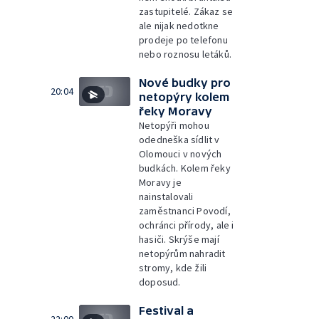
zastupitelé. Zákaz se
ale nijak nedotkne
prodeje po telefonu
nebo roznosu letáků.
Nové budky pro
20:04
netopýry kolem
řeky Moravy
Netopýři mohou
odedneška sídlit v
Olomouci v nových
budkách. Kolem řeky
Moravy je
nainstalovali
zaměstnanci Povodí,
ochránci přírody, ale i
hasiči. Skrýše mají
netopýrům nahradit
stromy, kde žili
doposud.
Festival a