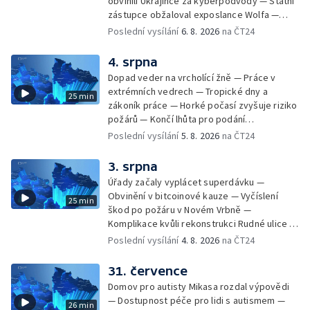
obvinili Ukrajince za kyberpodvody — Státní
zástupce obžaloval exposlance Wolfa —
Péče o hospodářská zvířata ve vedrech —
Poslední vysílání
6. 8. 2026
na ČT24
Opět padaly teplotní rekordy — Stěhování
depozitu Vlastivědného muzea Olomouc —
4. srpna
Zakládání nových dětských skupin — Výběr
Dopad veder na vrcholící žně — Práce v
ze sociálních sítí Události Ostrava — Tresty
extrémních vedrech — Tropické dny a
25 min
pro fotbalisty za korupci — Po stopách
zákoník práce — Horké počasí zvyšuje riziko
Gebharda Blüchera
požárů — Končí lhůta pro podání
kandidátních listin — Končí lhůta pro podání
Poslední vysílání
5. 8. 2026
na ČT24
kandidátních listin — Vrchní soud zrušil
rozsudek v lihové kauze — Výročí
3. srpna
zavraždění Václava III. v Olomouci — Těžba
Úřady začaly vyplácet superdávku —
unikátní rašeliny pro lázně v Karlově
Obvinění v bitcoinové kauze — Vyčíslení
25 min
Studánce — Výběr ze sociálních sítí ČT —
škod po požáru v Novém Vrbně —
Nový program pro léčbu obezity —
Komplikace kvůli rekonstrukci Rudné ulice —
Olomoucké (nejen) shakespearovské léto
Nárůst zájmu o klimatizace — Výluka vlaků
Poslední vysílání
4. 8. 2026
na ČT24
mezi Jeseníkem a Krnovem —
Protipovodňová opatření v Troubkách —
31. července
Zájem o bydlení na vysokoškolskýc kolejích
Domov pro autisty Mikasa rozdal výpovědi
— Vrcholí sklizeň levandulí
— Dostupnost péče pro lidi s autismem —
26 min