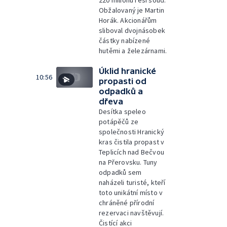
220 milionů řeší soud.
Obžalovaný je Martin
Horák. Akcionářům
sliboval dvojnásobek
částky nabízené
hutěmi a železárnami.
Úklid hranické
10:56
propasti od
odpadků a
dřeva
Desítka speleo
potápěčů ze
společnosti Hranický
kras čistila propast v
Teplicích nad Bečvou
na Přerovsku. Tuny
odpadků sem
naházeli turisté, kteří
toto unikátní místo v
chráněné přírodní
rezervaci navštěvují.
Čistící akci