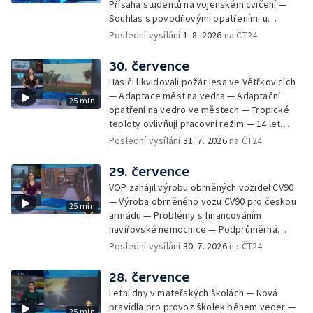
Přísaha studentů na vojenském cvičení —
Souhlas s povodňovými opatřeními u
Troubek — Opravy Rudné omezí dopravu —
Poslední vysílání
1. 8. 2026
na ČT24
Dopady horka na lidské zdraví — Předpověď
počasí na následující dny — Vedra táhnou na
30. července
chladnější místa — Hasiči lokalizovali požár
Hasiči likvidovali požár lesa ve Větřkovicích
lesa na Opavsku — Požáry zemědělské
— Adaptace měst na vedra — Adaptační
25 min
techniky na Olomoucku — Dva roky od
opatření na vedro ve městech — Tropické
požáru škol v Českém Těšíně — Výstava
teploty ovlivňují pracovní režim — 14 let
Sladké vzpomínky Opavska
vězení za vraždu ženy ve Staříči/ —
Poslední vysílání
31. 7. 2026
na ČT24
Zhoršená kvalita vody v Bašce a Brušperku
— Podvodník připravil 17 lidí o 4 miliony —
29. července
DPO pořídí 70 nových elektrobusů — V
VOP zahájil výrobu obrněných vozidel CV90
Olomouci přibude 20 elektrobusů —
— Výroba obrněného vozu CV90 pro českou
25 min
Mistryně světa Kneblová zpět v Olomouci —
armádu — Problémy s financováním
Mobilní kurníky pomáhají s kvalitou půdy —
havířovské nemocnice — Podprůměrná
Výběr ze sociálních sítí ČT — Nové varhany v
návštěvnost koupališť v červenci — Do
Poslední vysílání
30. 7. 2026
na ČT24
Rudě u Rýmařova
Česka se vracejí tropické teploty —
Nedostatek krve v transfuzních stanicích —
28. července
Spor kvůli novému chodníku na Keprník —
Letní dny v mateřských školách — Nová
Olomoucké shakespearovské léto
pravidla pro provoz školek během veder —
25 min