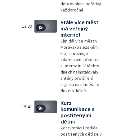
dobrovolníci pořádají
každoročně.
Stále více měst
13:39
má veřejný
internet
Čím dál více měst v
Moravskoslezském
kraji umožňuje
zdarma wifi připojení
k internetu. V těchto
dnech nainstalovaly
antény pro šíření
signálu na náměstí v
Novém Jičíně.
Kurz
15:41
komunikace s
postiženými
dětmi
Zdravotníci i rodiče
postižených dětí se v