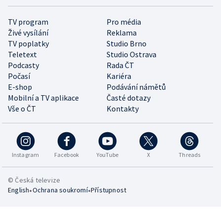
TV program
Pro média
Živé vysílání
Reklama
TV poplatky
Studio Brno
Teletext
Studio Ostrava
Podcasty
Rada ČT
Počasí
Kariéra
E-shop
Podávání námětů
Mobilní a TV aplikace
Časté dotazy
Vše o ČT
Kontakty
Instagram
Facebook
YouTube
X
Threads
© Česká televize
•
•
English
Ochrana soukromí
Přístupnost