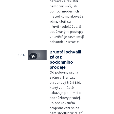
ostravské fakultní
nemocnici učí, jak
pomocí moderních
metod komunikovat s
lidmi, kteří sami
mluvit nedokážou. S
používanými postupy
ve světě je seznamují
odborníci z Izraele.
Bruntál schválil
17:46
zákaz
podomního
prodeje
Od poloviny srpna
začne v Bruntále
platit nový tržní řád,
který ve městě
zakazuje podomní a
pochůzkový prodej.
Po opakovaném
projednávání se na
něm shodli bruntálští