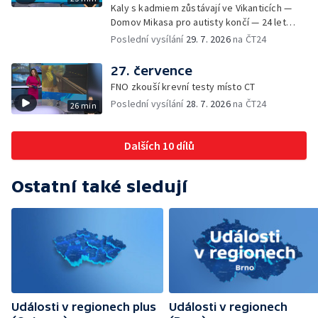
Kaly s kadmiem zůstávají ve Vikanticích —
Domov Mikasa pro autisty končí — 24 let
vězení za zapálení ženy — Kybernetický
Poslední vysílání
29. 7. 2026
na ČT24
útok na šumperskou radnici — Pěvecký sbor
Gorol se chystá na festival — Nová
27. července
cyklostezka až na Slovensko — AI pomáhá
FNO zkouší krevní testy místo CT
při endoskopii — Výběr ze sociálních sítí ČT
Poslední vysílání
28. 7. 2026
na ČT24
26 min
— Zemřela baletka Vlasta Pavelcová —
Budoucnost vily Johanna Hückela v Novém
Jičíně
Dalších 10 dílů
Ostatní také sledují
Události v regionech plus
Události v regionech