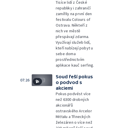
Tisíce lidí z České
republiky i zahraničí
zamířily na první den
festivalu Colours of
Ostrava. Někteří z
nich ve městě
přespávají zdarma.
Využívají služeb lidí,
kteří nabízejí pobyt u
sebe doma
prostřednictvím
aplikace kauč serfing.
Soud řeší pokus
07:26
o podvod s
akciemi
Pokus podvést více
než 6300 drobných
akcionářů
ostravského Arcelor
Mittalu a Třineckých
železáren o více než