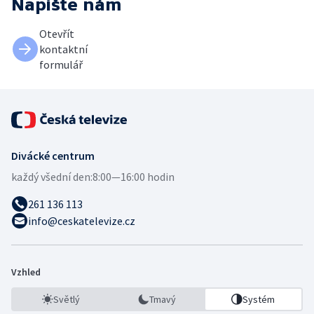
Napište nám
Otevřít
kontaktní
formulář
Divácké centrum
každý všední den:
8:00—16:00 hodin
261 136 113
info@ceskatelevize.cz
Vzhled
Světlý
Tmavý
Systém