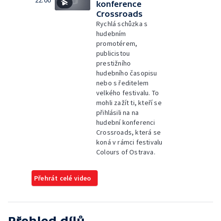
22:00
konference
Crossroads
Rychlá schůzka s
hudebním
promotérem,
publicistou
prestižního
hudebního časopisu
nebo s ředitelem
velkého festivalu. To
mohli zažít ti, kteří se
přihlásili na na
hudební konferenci
Crossroads, která se
koná v rámci festivalu
Colours of Ostrava.
Přehrát celé video
Přehled dílů