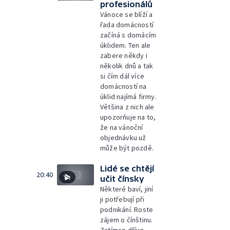
profesionálů
Vánoce se blíží a
řada domácností
začíná s domácím
úklidem. Ten ale
zabere někdy i
několik dnů a tak
si čím dál více
domácností na
úklid najímá firmy.
Většina z nich ale
upozorňuje na to,
že na vánoční
objednávku už
může být pozdě.
Lidé se chtějí
20:40
učit čínsky
Některé baví, jiní
ji potřebují při
podnikání. Roste
zájem o čínštinu.