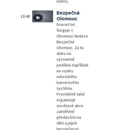
metrů.
Bezpečná
13:40
Olomouc
Dvacet let
funguje v
Olomouci Nadace
Bezpečná
Olomouc. Za tu
dobu se
významně
podílela například
na vzniku
městského
kamerového
systému.
Pravidelně také
organizuje
osvětové akce
zaměřené
především na
děti a jejich
bezpečnost.