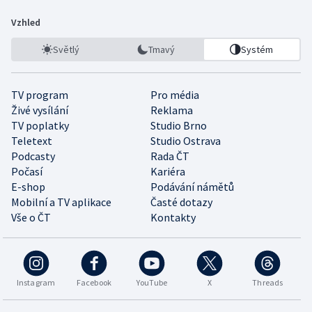
Vzhled
Světlý
Tmavý
Systém
TV program
Pro média
Živé vysílání
Reklama
TV poplatky
Studio Brno
Teletext
Studio Ostrava
Podcasty
Rada ČT
Počasí
Kariéra
E-shop
Podávání námětů
Mobilní a TV aplikace
Časté dotazy
Vše o ČT
Kontakty
Instagram
Facebook
YouTube
X
Threads