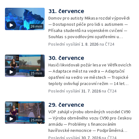
mezi Jeseníkem a Krnovem —
Protipovodňová opatření v Troubkách —
31. července
Zájem o bydlení na vysokoškolskýc kolejích
Domov pro autisty Mikasa rozdal výpovědi
— Vrcholí sklizeň levandulí
— Dostupnost péče pro lidi s autismem —
26 min
Přísaha studentů na vojenském cvičení —
Souhlas s povodňovými opatřeními u
Troubek — Opravy Rudné omezí dopravu —
Poslední vysílání
1. 8. 2026
na ČT24
Dopady horka na lidské zdraví — Předpověď
počasí na následující dny — Vedra táhnou na
30. července
chladnější místa — Hasiči lokalizovali požár
Hasiči likvidovali požár lesa ve Větřkovicích
lesa na Opavsku — Požáry zemědělské
— Adaptace měst na vedra — Adaptační
25 min
techniky na Olomoucku — Dva roky od
opatření na vedro ve městech — Tropické
požáru škol v Českém Těšíně — Výstava
teploty ovlivňují pracovní režim — 14 let
Sladké vzpomínky Opavska
vězení za vraždu ženy ve Staříči/ —
Poslední vysílání
31. 7. 2026
na ČT24
Zhoršená kvalita vody v Bašce a Brušperku
— Podvodník připravil 17 lidí o 4 miliony —
29. července
DPO pořídí 70 nových elektrobusů — V
VOP zahájil výrobu obrněných vozidel CV90
Olomouci přibude 20 elektrobusů —
— Výroba obrněného vozu CV90 pro českou
25 min
Mistryně světa Kneblová zpět v Olomouci —
armádu — Problémy s financováním
Mobilní kurníky pomáhají s kvalitou půdy —
havířovské nemocnice — Podprůměrná
Výběr ze sociálních sítí ČT — Nové varhany v
návštěvnost koupališť v červenci — Do
Poslední vysílání
30. 7. 2026
na ČT24