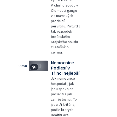
vyměřil senát
Vrchního soudu v
Olomouci gangu
vietnamských
prodejců
pervitinu. Potvrdil
tak rozsudek
brněnského
Krajského soudu
z letošního
června.
Nemocnice
09:58
Podlesí v
Třinci nejlepší
Jak nemocnice
hospodaří, jak
jsou spokojeni
pacienti a jak
zaměstnanci. To
jsou tři kritéria,
podle kterých
HealthCare