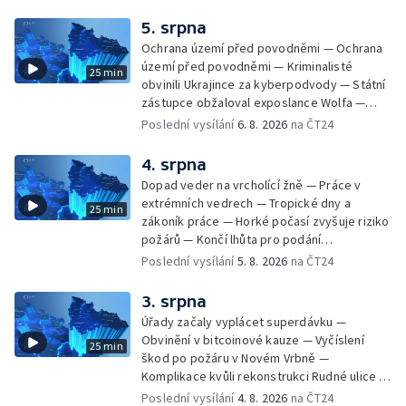
suchém počasí — Táborníci v horku —
Kempování v horkém počasí — Výběr ze
5. srpna
sociálních sítí Události Ostrava — Zkoumání
Ochrana území před povodněmi — Ochrana
horka na zastávkách MHD — Promítání filmu
území před povodněmi — Kriminalisté
25 min
Odyssea z 35 mm pásu
obvinili Ukrajince za kyberpodvody — Státní
zástupce obžaloval exposlance Wolfa —
Péče o hospodářská zvířata ve vedrech —
Poslední vysílání
6. 8. 2026
na ČT24
Opět padaly teplotní rekordy — Stěhování
depozitu Vlastivědného muzea Olomouc —
4. srpna
Zakládání nových dětských skupin — Výběr
Dopad veder na vrcholící žně — Práce v
ze sociálních sítí Události Ostrava — Tresty
extrémních vedrech — Tropické dny a
25 min
pro fotbalisty za korupci — Po stopách
zákoník práce — Horké počasí zvyšuje riziko
Gebharda Blüchera
požárů — Končí lhůta pro podání
kandidátních listin — Končí lhůta pro podání
Poslední vysílání
5. 8. 2026
na ČT24
kandidátních listin — Vrchní soud zrušil
rozsudek v lihové kauze — Výročí
3. srpna
zavraždění Václava III. v Olomouci — Těžba
Úřady začaly vyplácet superdávku —
unikátní rašeliny pro lázně v Karlově
Obvinění v bitcoinové kauze — Vyčíslení
25 min
Studánce — Výběr ze sociálních sítí ČT —
škod po požáru v Novém Vrbně —
Nový program pro léčbu obezity —
Komplikace kvůli rekonstrukci Rudné ulice —
Olomoucké (nejen) shakespearovské léto
Nárůst zájmu o klimatizace — Výluka vlaků
Poslední vysílání
4. 8. 2026
na ČT24