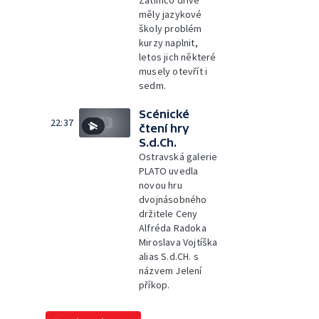
Zatímco dříve
měly jazykové
školy problém
kurzy naplnit,
letos jich některé
musely otevřít i
sedm.
Scénické
22:37
čtení hry
S.d.Ch.
Ostravská galerie
PLATO uvedla
novou hru
dvojnásobného
držitele Ceny
Alfréda Radoka
Miroslava Vojtíška
alias S.d.CH. s
názvem Jelení
příkop.