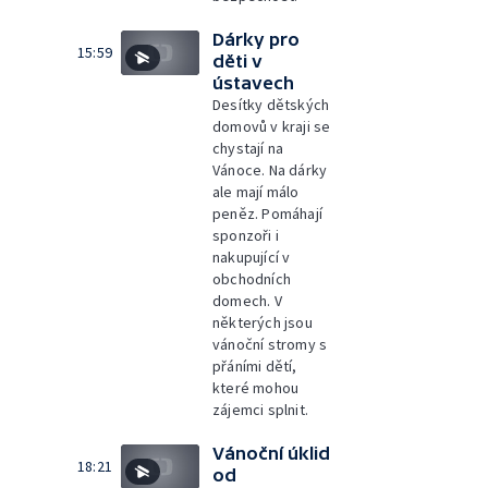
Dárky pro
15:59
děti v
ústavech
Desítky dětských
domovů v kraji se
chystají na
Vánoce. Na dárky
ale mají málo
peněz. Pomáhají
sponzoři i
nakupující v
obchodních
domech. V
některých jsou
vánoční stromy s
přáními dětí,
které mohou
zájemci splnit.
Vánoční úklid
18:21
od