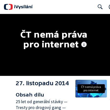
Search
ČT nemá práva 
pro internet
27. listopadu 2014
ČT nemá práva
pro internet
Obsah dílu
25 let od generální stávky —
Tresty pro drogový gang —