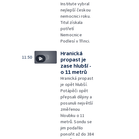
Institute vybral
nejlepší českou
nemocnici roku.
Titul získala
potřetí
Nemocnice
Podlesí v Třinci.
Hranická
11:50
propast je
zase hlubší -
o 11 metrů
Hranická propast
je opět hlubší.
Potápěči opět
přepsali dějiny a
posunuli největší
změřenou
hloubku o 11
metrů. Sondu se
jim podařilo
ponořit až do 384