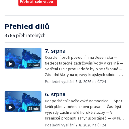
Přehrát celé video
Přehled dílů
3766 přehratelných
7. srpna
Opatření proti povodním na Jesenicku —
Nedeostatečné zadržování vody v krajině —
25 min
Šetření ČIŽP proti Rideře bylo nezákonné —
Zásadní škrty na opravy krajských silnic —
Zásadní škrty na opravy krajských silnic —
Poslední vysílání
8. 8. 2026
na ČT24
Památky hlásí návštěvnost jako před
covidem — Úhyny ryb kvůli vysokým
6. srpna
teplotám — Problémy se zásobování vodou
Hospodaření havířovské nemocnice — Spor
v MS kraji nehrozí — testováním na
kvůli plánovanému chovu prasat — Častější
25 min
západonilskou horečku — Den židovských
výjezdy záchranářů horské služby — V
památek
Hranické propasti zahynul potápěč — Kvalita
vody ke koupání — Zavlažování zeleniny v
Poslední vysílání
7. 8. 2026
na ČT24