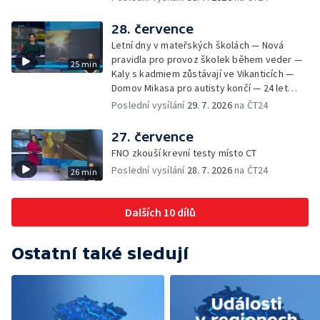
Rudě u Rýmařova
Česka se vracejí tropické teploty —
Nedostatek krve v transfuzních stanicích —
28. července
Spor kvůli novému chodníku na Keprník —
Letní dny v mateřských školách — Nová
Olomoucké shakespearovské léto
pravidla pro provoz školek během veder —
25 min
Kaly s kadmiem zůstávají ve Vikanticích —
Domov Mikasa pro autisty končí — 24 let
vězení za zapálení ženy — Kybernetický
Poslední vysílání
29. 7. 2026
na ČT24
útok na šumperskou radnici — Pěvecký sbor
Gorol se chystá na festival — Nová
27. července
cyklostezka až na Slovensko — AI pomáhá
FNO zkouší krevní testy místo CT
při endoskopii — Výběr ze sociálních sítí ČT
Poslední vysílání
28. 7. 2026
na ČT24
26 min
— Zemřela baletka Vlasta Pavelcová —
Budoucnost vily Johanna Hückela v Novém
Jičíně
Dalších 10 dílů
Ostatní také sledují