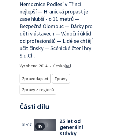
Nemocnice Podlesí v Třinci
nejlepší — Hranická propast je
zase hlubší - o 11 metrů —
Bezpečná Olomouc — Dárky pro
děti v ústavech — Vánoční úklid
od profesionálů — Lidé se chtějí
učit čínsky — Scénické čtení hry
S.d.Ch.
Vyrobeno
2014
•
Česko
Zpravodajství
Zprávy
Zprávy z regionů
Části dílu
25 let od
01:07
generální
stávky