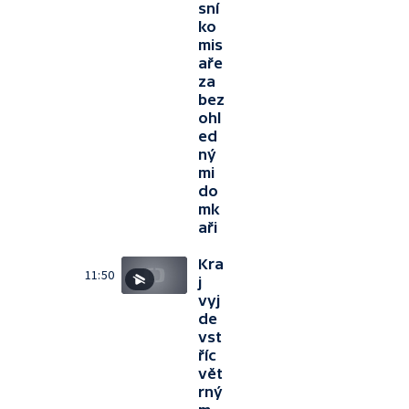
sní
ko
mis
aře
za
bez
ohl
ed
ný
mi
do
mk
aři
Kra
11:50
j
vyj
de
vst
říc
vět
rný