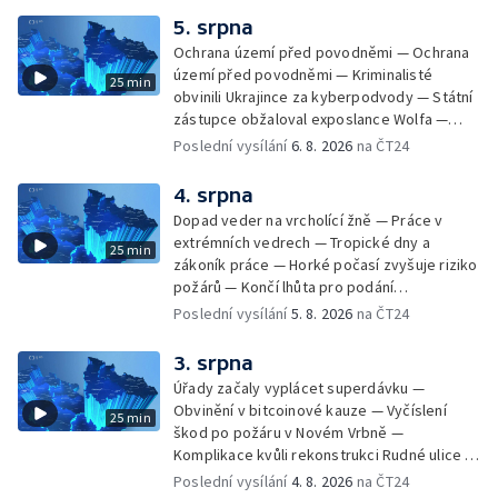
Kempování v horkém počasí — Výběr ze
5. srpna
sociálních sítí Události Ostrava — Zkoumání
Ochrana území před povodněmi — Ochrana
horka na zastávkách MHD — Promítání filmu
území před povodněmi — Kriminalisté
25 min
Odyssea z 35 mm pásu
obvinili Ukrajince za kyberpodvody — Státní
zástupce obžaloval exposlance Wolfa —
Péče o hospodářská zvířata ve vedrech —
Poslední vysílání
6. 8. 2026
na ČT24
Opět padaly teplotní rekordy — Stěhování
depozitu Vlastivědného muzea Olomouc —
4. srpna
Zakládání nových dětských skupin — Výběr
Dopad veder na vrcholící žně — Práce v
ze sociálních sítí Události Ostrava — Tresty
extrémních vedrech — Tropické dny a
25 min
pro fotbalisty za korupci — Po stopách
zákoník práce — Horké počasí zvyšuje riziko
Gebharda Blüchera
požárů — Končí lhůta pro podání
kandidátních listin — Končí lhůta pro podání
Poslední vysílání
5. 8. 2026
na ČT24
kandidátních listin — Vrchní soud zrušil
rozsudek v lihové kauze — Výročí
3. srpna
zavraždění Václava III. v Olomouci — Těžba
Úřady začaly vyplácet superdávku —
unikátní rašeliny pro lázně v Karlově
Obvinění v bitcoinové kauze — Vyčíslení
25 min
Studánce — Výběr ze sociálních sítí ČT —
škod po požáru v Novém Vrbně —
Nový program pro léčbu obezity —
Komplikace kvůli rekonstrukci Rudné ulice —
Olomoucké (nejen) shakespearovské léto
Nárůst zájmu o klimatizace — Výluka vlaků
Poslední vysílání
4. 8. 2026
na ČT24