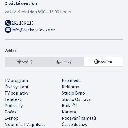
Divácké centrum
každý všední den:
8:00—16:00 hodin
261 136 113
info@ceskatelevize.cz
Vzhled
Světlý
Tmavý
Systém
TV program
Pro média
Živé vysílání
Reklama
TV poplatky
Studio Brno
Teletext
Studio Ostrava
Podcasty
Rada ČT
Počasí
Kariéra
E-shop
Podávání námětů
Mobilní a TV aplikace
Časté dotazy