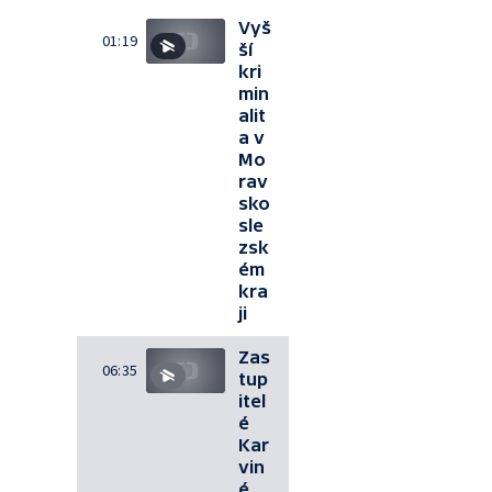
Vyš
01:19
ší
kri
min
alit
a v
Mo
rav
sko
sle
zsk
ém
kra
ji
Zas
06:35
tup
itel
é
Kar
vin
é