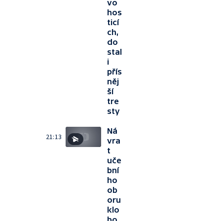
vo
hos
ticí
ch,
do
stal
i
přís
něj
ší
tre
sty
Ná
21:13
vra
t
uče
bní
ho
ob
oru
klo
bo