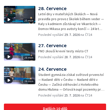
Česka se vracejí tropické teploty —
Nedostatek krve v transfuzních stanicích —
28. července
Spor kvůli novému chodníku na Keprník —
Letní dny v mateřských školách — Nová
Olomoucké shakespearovské léto
pravidla pro provoz školek během veder —
25 min
Kaly s kadmiem zůstávají ve Vikanticích —
Domov Mikasa pro autisty končí — 24 let
vězení za zapálení ženy — Kybernetický
Poslední vysílání
29. 7. 2026
na ČT24
útok na šumperskou radnici — Pěvecký sbor
Gorol se chystá na festival — Nová
27. července
cyklostezka až na Slovensko — AI pomáhá
FNO zkouší krevní testy místo CT
při endoskopii — Výběr ze sociálních sítí ČT
Poslední vysílání
28. 7. 2026
na ČT24
26 min
— Zemřela baletka Vlasta Pavelcová —
Budoucnost vily Johanna Hückela v Novém
Jičíně
24. července
Student gymnázia získal světové prvenství
— Nadané děti v Česku — Nadané děti v
26 min
Česku — Začíná stěhování z Hotelového
domu Hlubina — Orlová koupí pozemky pro
rodinné domy — Tatra Trucks na čínském
Poslední vysílání
25. 7. 2026
na ČT24
sankčním seznamu — Vědci zachraňují
karase obecného — Obnova zeleně v
Dalších 10 dílů
Komenského sadech — Přehled sociálních