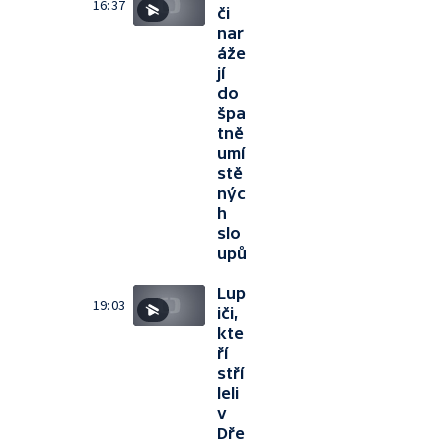
16:37
či
nar
áže
jí
do
špa
tně
umí
stě
nýc
h
slo
upů
Lup
19:03
iči,
kte
ří
stří
leli
v
Dře