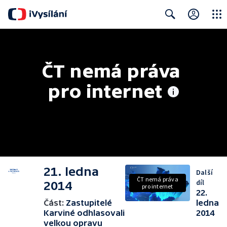
Close
Search
ČT nemá práva 
pro internet
21. ledna
Další
ČT nemá práva
díl
2014
pro internet
22.
Část:
Zastupitelé
ledna
Karviné odhlasovali
2014
velkou opravu