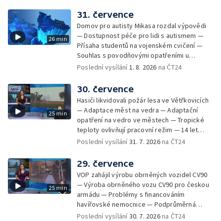
mezi Jeseníkem a Krnovem —
Protipovodňová opatření v Troubkách —
31. července
Zájem o bydlení na vysokoškolskýc kolejích
Domov pro autisty Mikasa rozdal výpovědi
— Vrcholí sklizeň levandulí
— Dostupnost péče pro lidi s autismem —
26 min
Přísaha studentů na vojenském cvičení —
Souhlas s povodňovými opatřeními u
Troubek — Opravy Rudné omezí dopravu —
Poslední vysílání
1. 8. 2026
na ČT24
Dopady horka na lidské zdraví — Předpověď
počasí na následující dny — Vedra táhnou na
30. července
chladnější místa — Hasiči lokalizovali požár
Hasiči likvidovali požár lesa ve Větřkovicích
lesa na Opavsku — Požáry zemědělské
— Adaptace měst na vedra — Adaptační
25 min
techniky na Olomoucku — Dva roky od
opatření na vedro ve městech — Tropické
požáru škol v Českém Těšíně — Výstava
teploty ovlivňují pracovní režim — 14 let
Sladké vzpomínky Opavska
vězení za vraždu ženy ve Staříči/ —
Poslední vysílání
31. 7. 2026
na ČT24
Zhoršená kvalita vody v Bašce a Brušperku
— Podvodník připravil 17 lidí o 4 miliony —
29. července
DPO pořídí 70 nových elektrobusů — V
VOP zahájil výrobu obrněných vozidel CV90
Olomouci přibude 20 elektrobusů —
— Výroba obrněného vozu CV90 pro českou
25 min
Mistryně světa Kneblová zpět v Olomouci —
armádu — Problémy s financováním
Mobilní kurníky pomáhají s kvalitou půdy —
havířovské nemocnice — Podprůměrná
Výběr ze sociálních sítí ČT — Nové varhany v
návštěvnost koupališť v červenci — Do
Poslední vysílání
30. 7. 2026
na ČT24
Rudě u Rýmařova