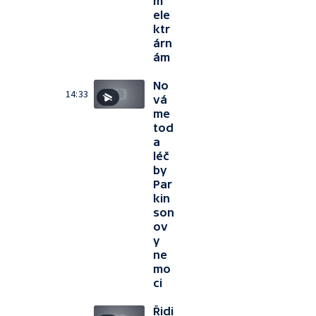
m
ele
ktr
árn
ám
No
14:33
vá
me
tod
a
léč
by
Par
kin
son
ov
y
ne
mo
ci
Řidi