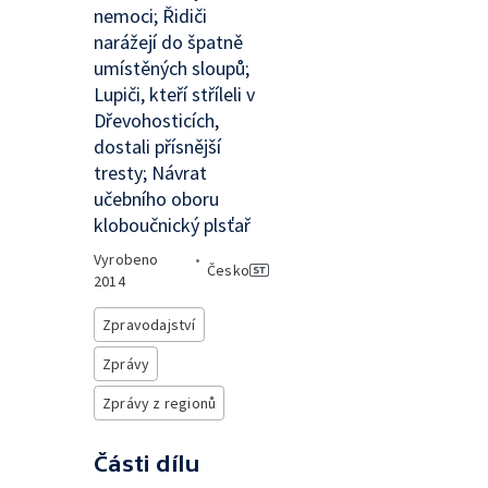
nemoci; Řidiči
narážejí do špatně
umístěných sloupů;
Lupiči, kteří stříleli v
Dřevohosticích,
dostali přísnější
tresty; Návrat
učebního oboru
kloboučnický plsťař
Vyrobeno
•
Česko
2014
Zpravodajství
Zprávy
Zprávy z regionů
Části dílu