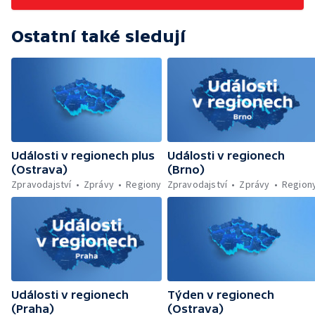
sítí ČT — Dobrovolný vojenský výcvik
studentů na Libavé — Výměna luxfer ve
Ostatní také sledují
dvoraně Bredy
Události v regionech plus
Události v regionech
(Ostrava)
(Brno)
Zpravodajství
Zprávy
Regiony
Zpravodajství
Zprávy
Region
Události v regionech
Týden v regionech
(Praha)
(Ostrava)