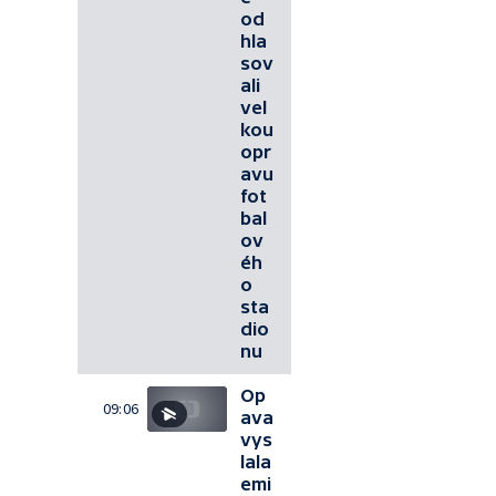
od
hla
sov
ali
vel
kou
opr
avu
fot
bal
ov
éh
o
sta
dio
nu
Op
09:06
ava
vys
lala
emi