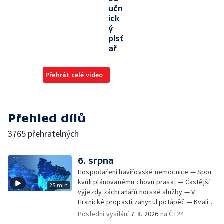
učn
ick
ý
plsť
ař
Přehrát celé video
Přehled dílů
3765 přehratelných
6. srpna
Hospodaření havířovské nemocnice — Spor
kvůli plánovanému chovu prasat — Častější
25 min
výjezdy záchranářů horské služby — V
Hranické propasti zahynul potápěč — Kvalita
vody ke koupání — Zavlažování zeleniny v
Poslední vysílání
7. 8. 2026
na ČT24
suchém počasí — Táborníci v horku —