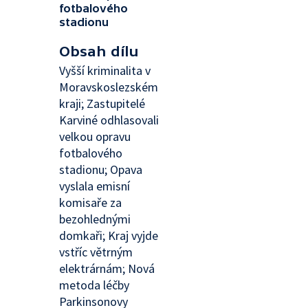
fotbalového
stadionu
Obsah dílu
Vyšší kriminalita v
Moravskoslezském
kraji; Zastupitelé
Karviné odhlasovali
velkou opravu
fotbalového
stadionu; Opava
vyslala emisní
komisaře za
bezohlednými
domkaři; Kraj vyjde
vstříc větrným
elektrárnám; Nová
metoda léčby
Parkinsonovy