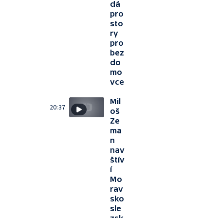
dá
pro
sto
ry
pro
bez
do
mo
vce
Mil
20:37
oš
Ze
ma
n
nav
štív
í
Mo
rav
sko
sle