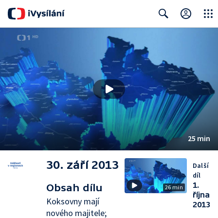
Close
Search
25 min
30. září 2013
Další
díl
1.
Obsah dílu
26 min
října
Koksovny mají
2013
nového majitele;