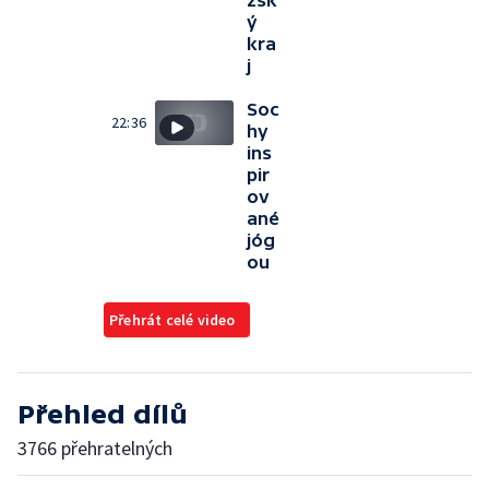
zsk
ý
kra
j
Soc
22:36
hy
ins
pir
ov
ané
jóg
ou
Přehrát celé video
Přehled dílů
3766 přehratelných