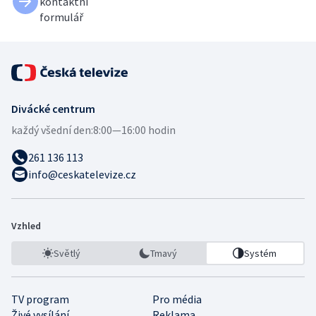
kontaktní
formulář
Divácké centrum
každý všední den:
8:00—16:00 hodin
261 136 113
info@ceskatelevize.cz
Vzhled
Světlý
Tmavý
Systém
TV program
Pro média
Živé vysílání
Reklama