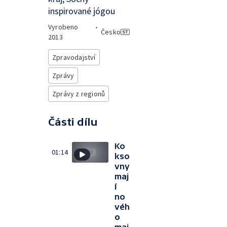
inspirované jógou
Vyrobeno
•
Česko
2013
Zpravodajství
Zprávy
Zprávy z regionů
Části dílu
Ko
01:14
kso
vny
maj
í
no
véh
o