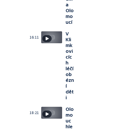
a
Olo
mo
ucí
V
16:11
Kli
mk
ovi
cíc
h
léčí
ob
ézn
í
dět
i
Olo
18:21
mo
uc
hle