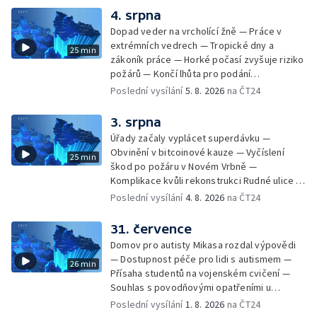
depozitu Vlastivědného muzea Olomouc —
4. srpna
Zakládání nových dětských skupin — Výběr
Dopad veder na vrcholící žně — Práce v
ze sociálních sítí Události Ostrava — Tresty
extrémních vedrech — Tropické dny a
25 min
pro fotbalisty za korupci — Po stopách
zákoník práce — Horké počasí zvyšuje riziko
Gebharda Blüchera
požárů — Končí lhůta pro podání
kandidátních listin — Končí lhůta pro podání
Poslední vysílání
5. 8. 2026
na ČT24
kandidátních listin — Vrchní soud zrušil
rozsudek v lihové kauze — Výročí
3. srpna
zavraždění Václava III. v Olomouci — Těžba
Úřady začaly vyplácet superdávku —
unikátní rašeliny pro lázně v Karlově
Obvinění v bitcoinové kauze — Vyčíslení
25 min
Studánce — Výběr ze sociálních sítí ČT —
škod po požáru v Novém Vrbně —
Nový program pro léčbu obezity —
Komplikace kvůli rekonstrukci Rudné ulice —
Olomoucké (nejen) shakespearovské léto
Nárůst zájmu o klimatizace — Výluka vlaků
Poslední vysílání
4. 8. 2026
na ČT24
mezi Jeseníkem a Krnovem —
Protipovodňová opatření v Troubkách —
31. července
Zájem o bydlení na vysokoškolskýc kolejích
Domov pro autisty Mikasa rozdal výpovědi
— Vrcholí sklizeň levandulí
— Dostupnost péče pro lidi s autismem —
26 min
Přísaha studentů na vojenském cvičení —
Souhlas s povodňovými opatřeními u
Troubek — Opravy Rudné omezí dopravu —
Poslední vysílání
1. 8. 2026
na ČT24
Dopady horka na lidské zdraví — Předpověď