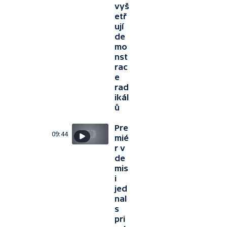
vyš
etř
ují
de
mo
nst
rac
e
rad
ikál
ů
Pre
09:44
mié
r v
de
mis
i
jed
nal
s
pri