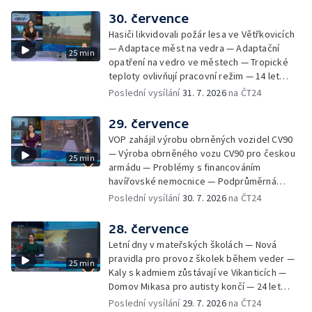
počasí na následující dny — Vedra táhnou na
30. července
chladnější místa — Hasiči lokalizovali požár
Hasiči likvidovali požár lesa ve Větřkovicích
lesa na Opavsku — Požáry zemědělské
— Adaptace měst na vedra — Adaptační
25 min
techniky na Olomoucku — Dva roky od
opatření na vedro ve městech — Tropické
požáru škol v Českém Těšíně — Výstava
teploty ovlivňují pracovní režim — 14 let
Sladké vzpomínky Opavska
vězení za vraždu ženy ve Staříči/ —
Poslední vysílání
31. 7. 2026
na ČT24
Zhoršená kvalita vody v Bašce a Brušperku
— Podvodník připravil 17 lidí o 4 miliony —
29. července
DPO pořídí 70 nových elektrobusů — V
VOP zahájil výrobu obrněných vozidel CV90
Olomouci přibude 20 elektrobusů —
— Výroba obrněného vozu CV90 pro českou
25 min
Mistryně světa Kneblová zpět v Olomouci —
armádu — Problémy s financováním
Mobilní kurníky pomáhají s kvalitou půdy —
havířovské nemocnice — Podprůměrná
Výběr ze sociálních sítí ČT — Nové varhany v
návštěvnost koupališť v červenci — Do
Poslední vysílání
30. 7. 2026
na ČT24
Rudě u Rýmařova
Česka se vracejí tropické teploty —
Nedostatek krve v transfuzních stanicích —
28. července
Spor kvůli novému chodníku na Keprník —
Letní dny v mateřských školách — Nová
Olomoucké shakespearovské léto
pravidla pro provoz školek během veder —
25 min
Kaly s kadmiem zůstávají ve Vikanticích —
Domov Mikasa pro autisty končí — 24 let
vězení za zapálení ženy — Kybernetický
Poslední vysílání
29. 7. 2026
na ČT24