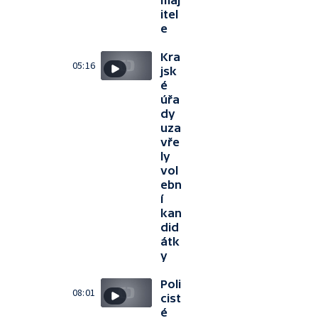
maj
itel
e
Kra
05:16
jsk
é
úřa
dy
uza
vře
ly
vol
ebn
í
kan
did
átk
y
Poli
08:01
cist
é