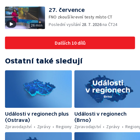
útok na šumperskou radnici — Pěvecký sbor
Gorol se chystá na festival — Nová
27. července
cyklostezka až na Slovensko — AI pomáhá
FNO zkouší krevní testy místo CT
při endoskopii — Výběr ze sociálních sítí ČT
Poslední vysílání
28. 7. 2026
na ČT24
26 min
— Zemřela baletka Vlasta Pavelcová —
Budoucnost vily Johanna Hückela v Novém
Jičíně
Dalších 10 dílů
Ostatní také sledují
Události v regionech plus
Události v regionech
(Ostrava)
(Brno)
Zpravodajství
Zprávy
Regiony
Zpravodajství
Zprávy
Region