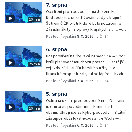
7. srpna
Opatření proti povodním na Jesenicku —
Nedeostatečné zadržování vody v krajině —
25 min
Šetření ČIŽP proti Rideře bylo nezákonné —
Zásadní škrty na opravy krajských silnic —
Zásadní škrty na opravy krajských silnic —
Poslední vysílání
8. 8. 2026
na ČT24
Památky hlásí návštěvnost jako před
covidem — Úhyny ryb kvůli vysokým
6. srpna
teplotám — Problémy se zásobování vodou
Hospodaření havířovské nemocnice — Spor
v MS kraji nehrozí — testováním na
kvůli plánovanému chovu prasat — Častější
25 min
západonilskou horečku — Den židovských
výjezdy záchranářů horské služby — V
památek
Hranické propasti zahynul potápěč — Kvalita
vody ke koupání — Zavlažování zeleniny v
Poslední vysílání
7. 8. 2026
na ČT24
suchém počasí — Táborníci v horku —
Kempování v horkém počasí — Výběr ze
5. srpna
sociálních sítí Události Ostrava — Zkoumání
Ochrana území před povodněmi — Ochrana
horka na zastávkách MHD — Promítání filmu
území před povodněmi — Kriminalisté
25 min
Odyssea z 35 mm pásu
obvinili Ukrajince za kyberpodvody — Státní
zástupce obžaloval exposlance Wolfa —
Péče o hospodářská zvířata ve vedrech —
Poslední vysílání
6. 8. 2026
na ČT24
Opět padaly teplotní rekordy — Stěhování