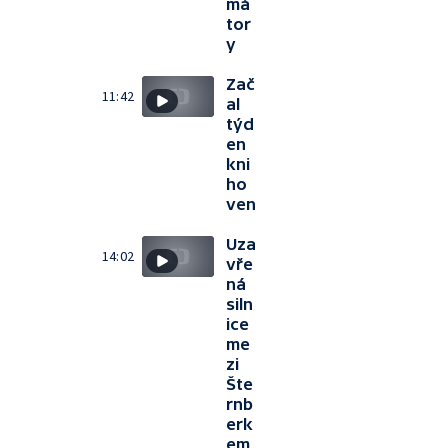
má
tor
y
Zač
11:42
al
týd
en
kni
ho
ven
Uza
14:02
vře
ná
siln
ice
me
zi
Šte
rnb
erk
em