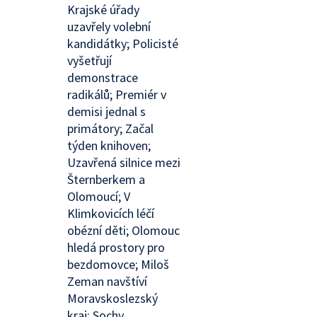
Krajské úřady
uzavřely volební
kandidátky; Policisté
vyšetřují
demonstrace
radikálů; Premiér v
demisi jednal s
primátory; Začal
týden knihoven;
Uzavřená silnice mezi
Šternberkem a
Olomoucí; V
Klimkovicích léčí
obézní děti; Olomouc
hledá prostory pro
bezdomovce; Miloš
Zeman navštíví
Moravskoslezský
kraj; Sochy