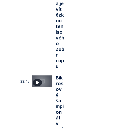
á je
vít
ězk
ou
ten
iso
véh
o
Zub
r
cup
u
Bik
22:45
ros
ov
ý
ša
mpi
on
át
v