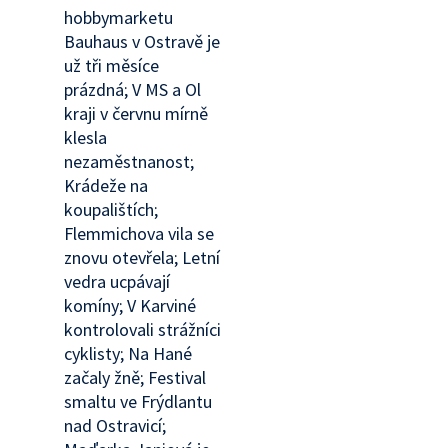
hobbymarketu
Bauhaus v Ostravě je
už tři měsíce
prázdná; V MS a Ol
kraji v červnu mírně
klesla
nezaměstnanost;
Krádeže na
koupalištích;
Flemmichova vila se
znovu otevřela; Letní
vedra ucpávají
komíny; V Karviné
kontrolovali strážníci
cyklisty; Na Hané
začaly žně; Festival
smaltu ve Frýdlantu
nad Ostravicí;