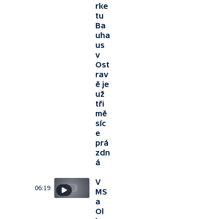
rke
tu
Ba
uha
us
v
Ost
rav
ě je
už
tři
mě
síc
e
prá
zdn
á
V
06:19
MS
a
Ol