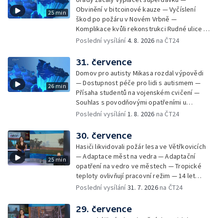
unikátní rašeliny pro lázně v Karlově
Obvinění v bitcoinové kauze — Vyčíslení
25 min
Studánce — Výběr ze sociálních sítí ČT —
škod po požáru v Novém Vrbně —
Nový program pro léčbu obezity —
Komplikace kvůli rekonstrukci Rudné ulice —
Olomoucké (nejen) shakespearovské léto
Nárůst zájmu o klimatizace — Výluka vlaků
Poslední vysílání
4. 8. 2026
na ČT24
mezi Jeseníkem a Krnovem —
Protipovodňová opatření v Troubkách —
31. července
Zájem o bydlení na vysokoškolskýc kolejích
Domov pro autisty Mikasa rozdal výpovědi
— Vrcholí sklizeň levandulí
— Dostupnost péče pro lidi s autismem —
26 min
Přísaha studentů na vojenském cvičení —
Souhlas s povodňovými opatřeními u
Troubek — Opravy Rudné omezí dopravu —
Poslední vysílání
1. 8. 2026
na ČT24
Dopady horka na lidské zdraví — Předpověď
počasí na následující dny — Vedra táhnou na
30. července
chladnější místa — Hasiči lokalizovali požár
Hasiči likvidovali požár lesa ve Větřkovicích
lesa na Opavsku — Požáry zemědělské
— Adaptace měst na vedra — Adaptační
25 min
techniky na Olomoucku — Dva roky od
opatření na vedro ve městech — Tropické
požáru škol v Českém Těšíně — Výstava
teploty ovlivňují pracovní režim — 14 let
Sladké vzpomínky Opavska
vězení za vraždu ženy ve Staříči/ —
Poslední vysílání
31. 7. 2026
na ČT24
Zhoršená kvalita vody v Bašce a Brušperku
— Podvodník připravil 17 lidí o 4 miliony —
29. července
DPO pořídí 70 nových elektrobusů — V