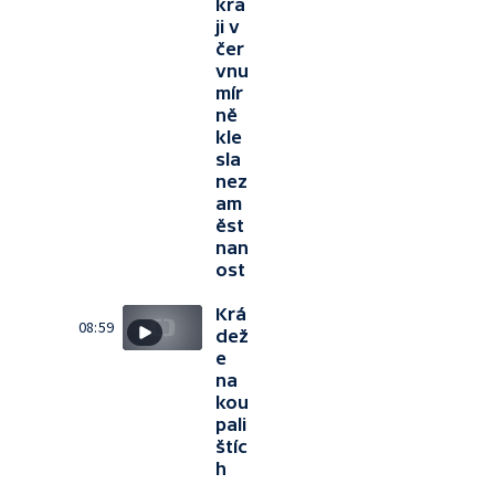
kra
ji v
čer
vnu
mír
ně
kle
sla
nez
am
ěst
nan
ost
Krá
08:59
dež
e
na
kou
pali
štíc
h