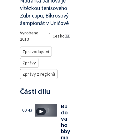
Maďarka Janiová je
vítězkou tenisového
Zubr cupu; Bikrosový
šampionát v Uničově
Vyrobeno
•
Česko
2013
Zpravodajství
Zprávy
Zprávy z regionů
Části dílu
Bu
00:43
do
va
ho
bby
ma