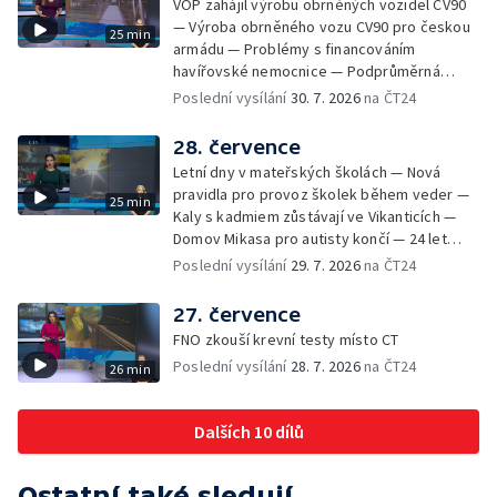
VOP zahájil výrobu obrněných vozidel CV90
Olomouci přibude 20 elektrobusů —
— Výroba obrněného vozu CV90 pro českou
25 min
Mistryně světa Kneblová zpět v Olomouci —
armádu — Problémy s financováním
Mobilní kurníky pomáhají s kvalitou půdy —
havířovské nemocnice — Podprůměrná
Výběr ze sociálních sítí ČT — Nové varhany v
návštěvnost koupališť v červenci — Do
Poslední vysílání
30. 7. 2026
na ČT24
Rudě u Rýmařova
Česka se vracejí tropické teploty —
Nedostatek krve v transfuzních stanicích —
28. července
Spor kvůli novému chodníku na Keprník —
Letní dny v mateřských školách — Nová
Olomoucké shakespearovské léto
pravidla pro provoz školek během veder —
25 min
Kaly s kadmiem zůstávají ve Vikanticích —
Domov Mikasa pro autisty končí — 24 let
vězení za zapálení ženy — Kybernetický
Poslední vysílání
29. 7. 2026
na ČT24
útok na šumperskou radnici — Pěvecký sbor
Gorol se chystá na festival — Nová
27. července
cyklostezka až na Slovensko — AI pomáhá
FNO zkouší krevní testy místo CT
při endoskopii — Výběr ze sociálních sítí ČT
Poslední vysílání
28. 7. 2026
na ČT24
26 min
— Zemřela baletka Vlasta Pavelcová —
Budoucnost vily Johanna Hückela v Novém
Jičíně
Dalších 10 dílů
Ostatní také sledují