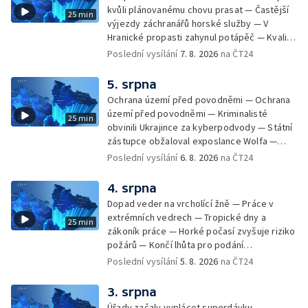
v MS kraji nehrozí — testováním na
kvůli plánovanému chovu prasat — Častější
25 min
západonilskou horečku — Den židovských
výjezdy záchranářů horské služby — V
památek
Hranické propasti zahynul potápěč — Kvalita
vody ke koupání — Zavlažování zeleniny v
Poslední vysílání
7. 8. 2026
na ČT24
suchém počasí — Táborníci v horku —
Kempování v horkém počasí — Výběr ze
5. srpna
sociálních sítí Události Ostrava — Zkoumání
Ochrana území před povodněmi — Ochrana
horka na zastávkách MHD — Promítání filmu
území před povodněmi — Kriminalisté
25 min
Odyssea z 35 mm pásu
obvinili Ukrajince za kyberpodvody — Státní
zástupce obžaloval exposlance Wolfa —
Péče o hospodářská zvířata ve vedrech —
Poslední vysílání
6. 8. 2026
na ČT24
Opět padaly teplotní rekordy — Stěhování
depozitu Vlastivědného muzea Olomouc —
4. srpna
Zakládání nových dětských skupin — Výběr
Dopad veder na vrcholící žně — Práce v
ze sociálních sítí Události Ostrava — Tresty
extrémních vedrech — Tropické dny a
25 min
pro fotbalisty za korupci — Po stopách
zákoník práce — Horké počasí zvyšuje riziko
Gebharda Blüchera
požárů — Končí lhůta pro podání
kandidátních listin — Končí lhůta pro podání
Poslední vysílání
5. 8. 2026
na ČT24
kandidátních listin — Vrchní soud zrušil
rozsudek v lihové kauze — Výročí
3. srpna
zavraždění Václava III. v Olomouci — Těžba
Úřady začaly vyplácet superdávku —