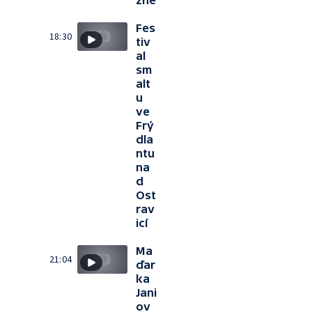
žně
Fes
18:30
tiv
al
sm
alt
u
ve
Frý
dla
ntu
na
d
Ost
rav
icí
Ma
21:04
ďar
ka
Jani
ov