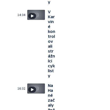
y
V
14:34
Kar
vin
é
kon
trol
ov
ali
str
ážn
íci
cyk
list
y
Na
16:32
Ha
né
zač
aly