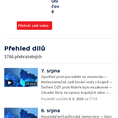
Uni
čov
ě
Přehrát celé video
Přehled dílů
3766 přehratelných
7. srpna
Opatření proti povodním na Jesenicku —
Nedeostatečné zadržování vody v krajině —
25 min
Šetření ČIŽP proti Rideře bylo nezákonné —
Zásadní škrty na opravy krajských silnic —
Zásadní škrty na opravy krajských silnic —
Poslední vysílání
8. 8. 2026
na ČT24
Památky hlásí návštěvnost jako před
covidem — Úhyny ryb kvůli vysokým
6. srpna
teplotám — Problémy se zásobování vodou
Hospodaření havířovské nemocnice — Spor