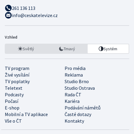
261 136 113
info@ceskatelevize.cz
Vzhled
Světlý
Tmavý
Systém
TV program
Pro média
Živé vysílání
Reklama
TV poplatky
Studio Brno
Teletext
Studio Ostrava
Podcasty
Rada ČT
Počasí
Kariéra
E-shop
Podávání námětů
Mobilní a TV aplikace
Časté dotazy
Vše o ČT
Kontakty