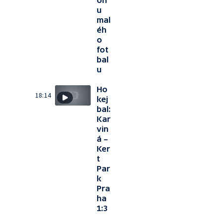
ón
u
mal
éh
o
fot
bal
u
Ho
18:14
kej
bal:
Kar
vin
á –
Ker
t
Par
k
Pra
ha
1:3