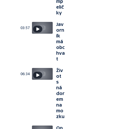
mp
elič
ky
Jav
03:57
orn
ík
má
obc
hva
t
Živ
06:34
ot
s
ná
dor
em
na
mo
zku
Op