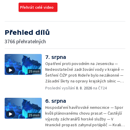
Přehrát celé video
Přehled dílů
3766 přehratelných
7. srpna
Opatření proti povodním na Jesenicku —
Nedeostatečné zadržování vody v krajině —
25 min
Šetření ČIŽP proti Rideře bylo nezákonné —
Zásadní škrty na opravy krajských silnic —
Zásadní škrty na opravy krajských silnic —
Poslední vysílání
8. 8. 2026
na ČT24
Památky hlásí návštěvnost jako před
covidem — Úhyny ryb kvůli vysokým
6. srpna
teplotám — Problémy se zásobování vodou
Hospodaření havířovské nemocnice — Spor
v MS kraji nehrozí — testováním na
kvůli plánovanému chovu prasat — Častější
25 min
západonilskou horečku — Den židovských
výjezdy záchranářů horské služby — V
památek
Hranické propasti zahynul potápěč — Kvalita