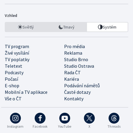
Vzhled
Světlý
Tmavý
Systém
TV program
Pro média
Živé vysílání
Reklama
TV poplatky
Studio Brno
Teletext
Studio Ostrava
Podcasty
Rada ČT
Počasí
Kariéra
E-shop
Podávání námětů
Mobilní a TV aplikace
Časté dotazy
Vše o ČT
Kontakty
Instagram
Facebook
YouTube
X
Threads