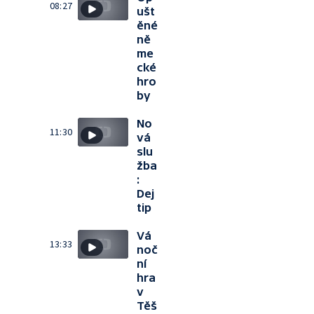
08:27
ušt
ěné
ně
me
cké
hro
by
No
11:30
vá
slu
žba
:
Dej
tip
Vá
13:33
noč
ní
hra
v
Těš