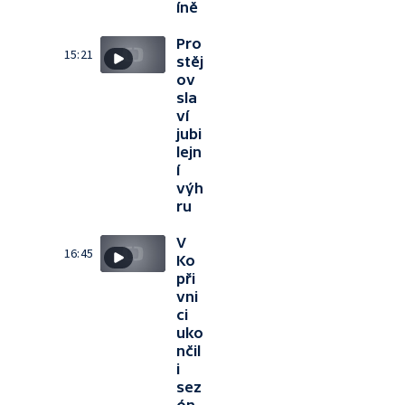
íně
Pro
15:21
stěj
ov
sla
ví
jubi
lejn
í
výh
ru
V
16:45
Ko
při
vni
ci
uko
nčil
i
sez