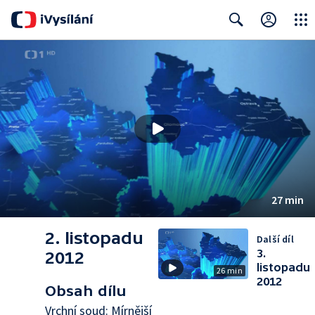
Close
Search
27 min
2. listopadu
Další díl
3.
2012
listopadu
26 min
2012
Obsah dílu
Vrchní soud: Mírnější