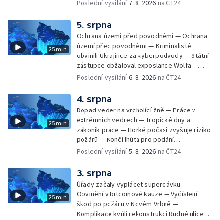
vody ke koupání — Zavlažování zeleniny v
Poslední vysílání
7. 8. 2026
na ČT24
suchém počasí — Táborníci v horku —
Kempování v horkém počasí — Výběr ze
5. srpna
sociálních sítí Události Ostrava — Zkoumání
Ochrana území před povodněmi — Ochrana
horka na zastávkách MHD — Promítání filmu
území před povodněmi — Kriminalisté
25 min
Odyssea z 35 mm pásu
obvinili Ukrajince za kyberpodvody — Státní
zástupce obžaloval exposlance Wolfa —
Péče o hospodářská zvířata ve vedrech —
Poslední vysílání
6. 8. 2026
na ČT24
Opět padaly teplotní rekordy — Stěhování
depozitu Vlastivědného muzea Olomouc —
4. srpna
Zakládání nových dětských skupin — Výběr
Dopad veder na vrcholící žně — Práce v
ze sociálních sítí Události Ostrava — Tresty
extrémních vedrech — Tropické dny a
25 min
pro fotbalisty za korupci — Po stopách
zákoník práce — Horké počasí zvyšuje riziko
Gebharda Blüchera
požárů — Končí lhůta pro podání
kandidátních listin — Končí lhůta pro podání
Poslední vysílání
5. 8. 2026
na ČT24
kandidátních listin — Vrchní soud zrušil
rozsudek v lihové kauze — Výročí
3. srpna
zavraždění Václava III. v Olomouci — Těžba
Úřady začaly vyplácet superdávku —
unikátní rašeliny pro lázně v Karlově
Obvinění v bitcoinové kauze — Vyčíslení
25 min
Studánce — Výběr ze sociálních sítí ČT —
škod po požáru v Novém Vrbně —
Nový program pro léčbu obezity —
Komplikace kvůli rekonstrukci Rudné ulice —
Olomoucké (nejen) shakespearovské léto