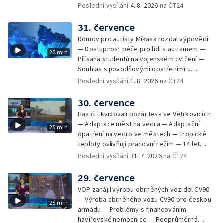
Nárůst zájmu o klimatizace — Výluka vlaků
Poslední vysílání
4. 8. 2026
na ČT24
mezi Jeseníkem a Krnovem —
Protipovodňová opatření v Troubkách —
31. července
Zájem o bydlení na vysokoškolskýc kolejích
Domov pro autisty Mikasa rozdal výpovědi
— Vrcholí sklizeň levandulí
— Dostupnost péče pro lidi s autismem —
26 min
Přísaha studentů na vojenském cvičení —
Souhlas s povodňovými opatřeními u
Troubek — Opravy Rudné omezí dopravu —
Poslední vysílání
1. 8. 2026
na ČT24
Dopady horka na lidské zdraví — Předpověď
počasí na následující dny — Vedra táhnou na
30. července
chladnější místa — Hasiči lokalizovali požár
Hasiči likvidovali požár lesa ve Větřkovicích
lesa na Opavsku — Požáry zemědělské
— Adaptace měst na vedra — Adaptační
25 min
techniky na Olomoucku — Dva roky od
opatření na vedro ve městech — Tropické
požáru škol v Českém Těšíně — Výstava
teploty ovlivňují pracovní režim — 14 let
Sladké vzpomínky Opavska
vězení za vraždu ženy ve Staříči/ —
Poslední vysílání
31. 7. 2026
na ČT24
Zhoršená kvalita vody v Bašce a Brušperku
— Podvodník připravil 17 lidí o 4 miliony —
29. července
DPO pořídí 70 nových elektrobusů — V
VOP zahájil výrobu obrněných vozidel CV90
Olomouci přibude 20 elektrobusů —
— Výroba obrněného vozu CV90 pro českou
25 min
Mistryně světa Kneblová zpět v Olomouci —
armádu — Problémy s financováním
Mobilní kurníky pomáhají s kvalitou půdy —
havířovské nemocnice — Podprůměrná