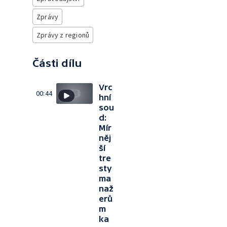
Zprávy
Zprávy z regionů
Části dílu
Vrc
00:44
hní
sou
d:
Mír
něj
ší
tre
sty
ma
naž
erů
m
ka