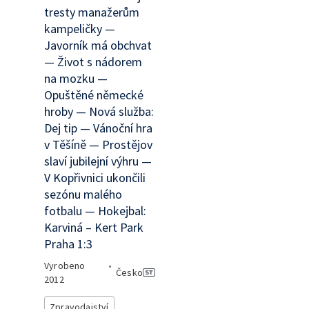
tresty manažerům
kampeličky —
Javorník má obchvat
— Život s nádorem
na mozku —
Opuštěné německé
hroby — Nová služba:
Dej tip — Vánoční hra
v Těšíně — Prostějov
slaví jubilejní výhru —
V Kopřivnici ukončili
sezónu malého
fotbalu — Hokejbal:
Karviná – Kert Park
Praha 1:3
Vyrobeno
•
Česko
2012
Zpravodajství