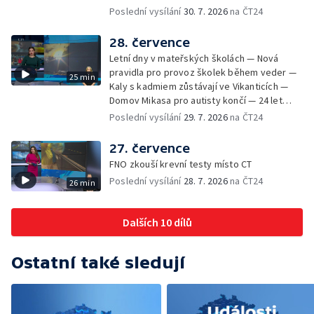
Výběr ze sociálních sítí ČT — Nové varhany v
návštěvnost koupališť v červenci — Do
Poslední vysílání
30. 7. 2026
na ČT24
Rudě u Rýmařova
Česka se vracejí tropické teploty —
Nedostatek krve v transfuzních stanicích —
28. července
Spor kvůli novému chodníku na Keprník —
Letní dny v mateřských školách — Nová
Olomoucké shakespearovské léto
pravidla pro provoz školek během veder —
25 min
Kaly s kadmiem zůstávají ve Vikanticích —
Domov Mikasa pro autisty končí — 24 let
vězení za zapálení ženy — Kybernetický
Poslední vysílání
29. 7. 2026
na ČT24
útok na šumperskou radnici — Pěvecký sbor
Gorol se chystá na festival — Nová
27. července
cyklostezka až na Slovensko — AI pomáhá
FNO zkouší krevní testy místo CT
při endoskopii — Výběr ze sociálních sítí ČT
Poslední vysílání
28. 7. 2026
na ČT24
26 min
— Zemřela baletka Vlasta Pavelcová —
Budoucnost vily Johanna Hückela v Novém
Jičíně
Dalších 10 dílů
Ostatní také sledují