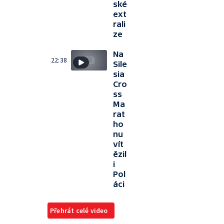
ské
ext
rali
ze
Na
22:38
Sile
sia
Cro
ss
Ma
rat
ho
nu
vít
ězil
i
Pol
áci
Přehrát celé video