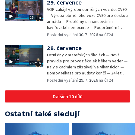
— Podvodník připravil 17 lidí o 4 miliony —
29. července
DPO pořídí 70 nových elektrobusů — V
VOP zahájil výrobu obrněných vozidel CV90
Olomouci přibude 20 elektrobusů —
— Výroba obrněného vozu CV90 pro českou
25 min
Mistryně světa Kneblová zpět v Olomouci —
armádu — Problémy s financováním
Mobilní kurníky pomáhají s kvalitou půdy —
havířovské nemocnice — Podprůměrná
Výběr ze sociálních sítí ČT — Nové varhany v
návštěvnost koupališť v červenci — Do
Poslední vysílání
30. 7. 2026
na ČT24
Rudě u Rýmařova
Česka se vracejí tropické teploty —
Nedostatek krve v transfuzních stanicích —
28. července
Spor kvůli novému chodníku na Keprník —
Letní dny v mateřských školách — Nová
Olomoucké shakespearovské léto
pravidla pro provoz školek během veder —
25 min
Kaly s kadmiem zůstávají ve Vikanticích —
Domov Mikasa pro autisty končí — 24 let
vězení za zapálení ženy — Kybernetický
Poslední vysílání
29. 7. 2026
na ČT24
útok na šumperskou radnici — Pěvecký sbor
Gorol se chystá na festival — Nová
Dalších 10 dílů
cyklostezka až na Slovensko — AI pomáhá
při endoskopii — Výběr ze sociálních sítí ČT
— Zemřela baletka Vlasta Pavelcová —
Ostatní také sledují
Budoucnost vily Johanna Hückela v Novém
Jičíně