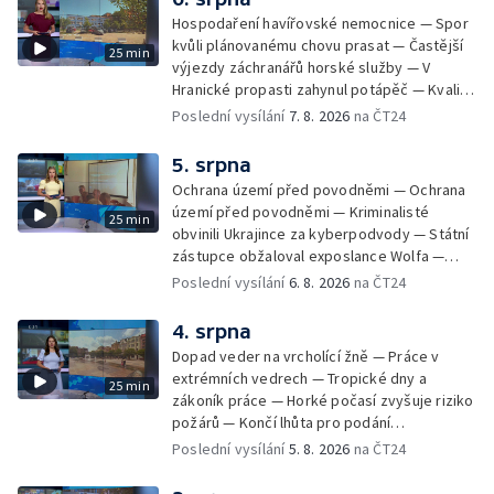
teplotám — Problémy se zásobování vodou
Hospodaření havířovské nemocnice — Spor
v MS kraji nehrozí — testováním na
kvůli plánovanému chovu prasat — Častější
25 min
západonilskou horečku — Den židovských
výjezdy záchranářů horské služby — V
památek
Hranické propasti zahynul potápěč — Kvalita
vody ke koupání — Zavlažování zeleniny v
Poslední vysílání
7. 8. 2026
na ČT24
suchém počasí — Táborníci v horku —
Kempování v horkém počasí — Výběr ze
5. srpna
sociálních sítí Události Ostrava — Zkoumání
Ochrana území před povodněmi — Ochrana
horka na zastávkách MHD — Promítání filmu
území před povodněmi — Kriminalisté
25 min
Odyssea z 35 mm pásu
obvinili Ukrajince za kyberpodvody — Státní
zástupce obžaloval exposlance Wolfa —
Péče o hospodářská zvířata ve vedrech —
Poslední vysílání
6. 8. 2026
na ČT24
Opět padaly teplotní rekordy — Stěhování
depozitu Vlastivědného muzea Olomouc —
4. srpna
Zakládání nových dětských skupin — Výběr
Dopad veder na vrcholící žně — Práce v
ze sociálních sítí Události Ostrava — Tresty
extrémních vedrech — Tropické dny a
25 min
pro fotbalisty za korupci — Po stopách
zákoník práce — Horké počasí zvyšuje riziko
Gebharda Blüchera
požárů — Končí lhůta pro podání
kandidátních listin — Končí lhůta pro podání
Poslední vysílání
5. 8. 2026
na ČT24
kandidátních listin — Vrchní soud zrušil
rozsudek v lihové kauze — Výročí