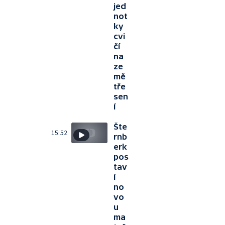
jed
not
ky
cvi
čí
na
ze
mě
tře
sen
í
Šte
15:52
rnb
erk
pos
tav
í
no
vo
u
ma