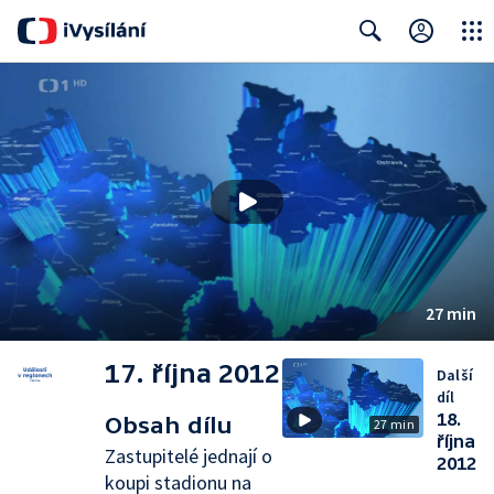
Close
Search
27 min
17. října 2012
Další
díl
18.
Obsah dílu
27 min
října
Zastupitelé jednají o
2012
koupi stadionu na