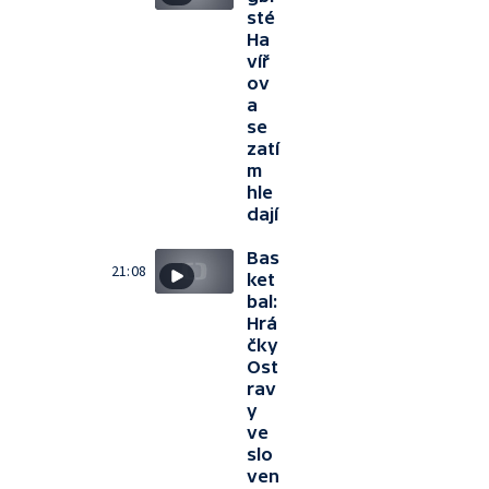
sté
Ha
víř
ov
a
se
zatí
m
hle
dají
Bas
21:08
ket
bal:
Hrá
čky
Ost
rav
y
ve
slo
ven