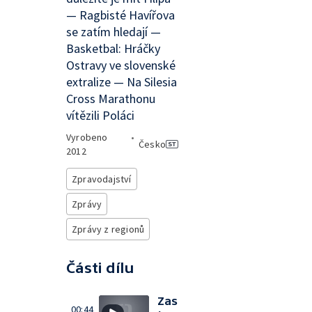
— Ragbisté Havířova
se zatím hledají —
Basketbal: Hráčky
Ostravy ve slovenské
extralize — Na Silesia
Cross Marathonu
vítězili Poláci
Vyrobeno
•
Česko
2012
Zpravodajství
Zprávy
Zprávy z regionů
Části dílu
Zas
00:44