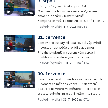
3. srpna
zavraždění Václava III. v Olomouci — Těžba
Úřady začaly vyplácet superdávku —
unikátní rašeliny pro lázně v Karlově
Obvinění v bitcoinové kauze — Vyčíslení
25 min
Studánce — Výběr ze sociálních sítí ČT —
škod po požáru v Novém Vrbně —
Nový program pro léčbu obezity —
Komplikace kvůli rekonstrukci Rudné ulice —
Olomoucké (nejen) shakespearovské léto
Nárůst zájmu o klimatizace — Výluka vlaků
Poslední vysílání
4. 8. 2026
na ČT24
mezi Jeseníkem a Krnovem —
Protipovodňová opatření v Troubkách —
31. července
Zájem o bydlení na vysokoškolskýc kolejích
Domov pro autisty Mikasa rozdal výpovědi
— Vrcholí sklizeň levandulí
— Dostupnost péče pro lidi s autismem —
26 min
Přísaha studentů na vojenském cvičení —
Souhlas s povodňovými opatřeními u
Troubek — Opravy Rudné omezí dopravu —
Poslední vysílání
1. 8. 2026
na ČT24
Dopady horka na lidské zdraví — Předpověď
počasí na následující dny — Vedra táhnou na
30. července
chladnější místa — Hasiči lokalizovali požár
Hasiči likvidovali požár lesa ve Větřkovicích
lesa na Opavsku — Požáry zemědělské
— Adaptace měst na vedra — Adaptační
25 min
techniky na Olomoucku — Dva roky od
opatření na vedro ve městech — Tropické
požáru škol v Českém Těšíně — Výstava
teploty ovlivňují pracovní režim — 14 let
Sladké vzpomínky Opavska
vězení za vraždu ženy ve Staříči/ —
Poslední vysílání
31. 7. 2026
na ČT24
Zhoršená kvalita vody v Bašce a Brušperku