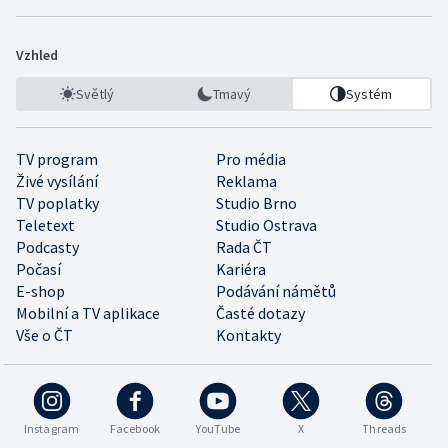
Vzhled
Světlý
Tmavý
Systém
TV program
Pro média
Živé vysílání
Reklama
TV poplatky
Studio Brno
Teletext
Studio Ostrava
Podcasty
Rada ČT
Počasí
Kariéra
E-shop
Podávání námětů
Mobilní a TV aplikace
Časté dotazy
Vše o ČT
Kontakty
Instagram
Facebook
YouTube
X
Threads