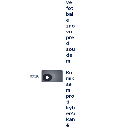
ve
fot
bal
e
zno
vu
pře
d
sou
de
m
Ko
09:26
mik
se
m
pro
ti
kyb
erši
kan
ě