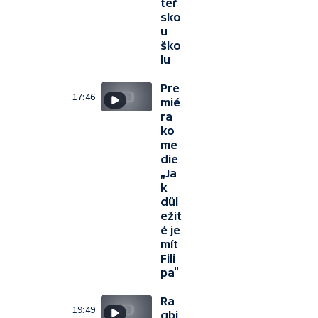
teř
sko
u
ško
lu
Pre
17:46
mié
ra
ko
me
die
„Ja
k
důl
ežit
é je
mít
Fili
pa“
Ra
19:49
gbi