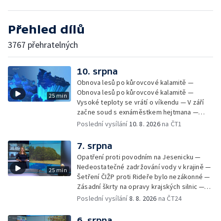
Přehled dílů
3767 přehratelných
10. srpna
Obnova lesů po kůrovcové kalamitě —
Obnova lesů po kůrovcové kalamitě —
25 min
Vysoké teploty se vrátí o víkendu — V září
začne soud s exnáměstkem hejtmana —
Kontroly řidičů na Červenohorském sedle —
Poslední vysílání
10. 8. 2026
na ČT1
Ornitologové zkoumají migraci ptactva —
Přípravy Celostátního setkání mládeže —
7. srpna
Nezaměstnanost v MS kraji stoupla na 7 % —
Opatření proti povodním na Jesenicku —
Nezaměstnanost v OL kraji stoupla na 5,2 %
Nedeostatečné zadržování vody v krajině —
25 min
— Zájem firem o odborné brigádníky —
Šetření ČIŽP proti Rideře bylo nezákonné —
Přehled sociálních sítí ČT — Demolice
Zásadní škrty na opravy krajských silnic —
vyhořelého skladu ve Zlíně — Den
Zásadní škrty na opravy krajských silnic —
Poslední vysílání
8. 8. 2026
na ČT24
židovských památek
Památky hlásí návštěvnost jako před
covidem — Úhyny ryb kvůli vysokým
6. srpna