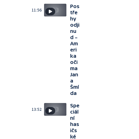
Pos
11:56
tře
hy
odji
nu
d –
Am
eri
ka
oči
ma
Jan
a
Šmí
da
Spe
13:52
ciál
ní
has
ičs
ké