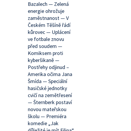
Bazalech — Zelená
energie ohrožuje
zaměstnanost — V
Českém Těšíně řádí
kůrovec — Uplácení
ve fotbale znovu
před soudem —
Komiksem proti
kyberšikaně —
Postřehy odjinud –
Amerika očima Jana
Šmída — Speciální
hasičské jednotky
cvičí na zemětřesení
— Šternberk postaví
novou mateřskou
školu — Premiéra
komedie „Jak
důležité je mít Filipa“