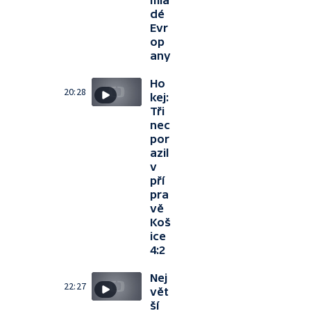
mla
dé
Evr
op
any
Ho
20:28
kej:
Tři
nec
por
azil
v
pří
pra
vě
Koš
ice
4:2
Nej
22:27
vět
ší